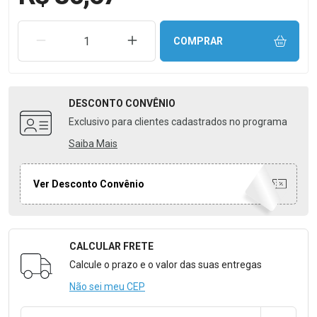
REMOVER UMA UNIDADE
AUMENTAR UMA UNIDADE
COMPRAR
DESCONTO
CONVÊNIO
Exclusivo para clientes cadastrados no programa
Saiba Mais
Ver Desconto Convênio
CALCULAR FRETE
Formulário para Calcular o Frete
Calcule o prazo e o valor das suas entregas
Não sei meu CEP