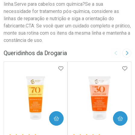
linha.Serve para cabelos com química?Se a sua
necessidade for tratamento pós-química, considere as
linhas de reparação e nutrição e siga a orientação do
fabricante.CTA: Se você quer um cuidado completo e prático,
monte sua rotina com os itens da mesma linha e mantenha a
constância de uso.
Queridinhos da Drogaria
Imagem A
Pró
ADICIONAR AOS FAVORITOS
ADIC
COMPRAR
COMPRAR