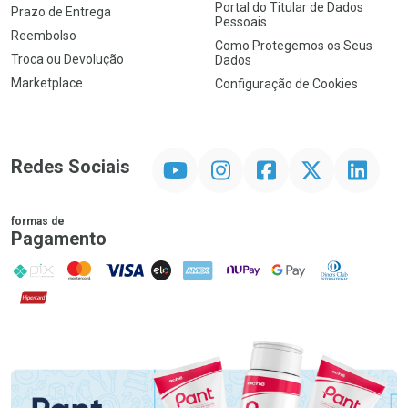
Portal do Titular de Dados
Prazo de Entrega
Pessoais
Reembolso
Como Protegemos os Seus
Troca ou Devolução
Dados
Marketplace
Configuração de Cookies
YouTube
Instagram
Facebook
Twitter
Linkedin
Redes Sociais
formas de
Pagamento
PIX
MasterCard
VISA
ELO
AMEX
NuPay
Google Pay
Diners Club
Hipercard
Promoção em Destaque