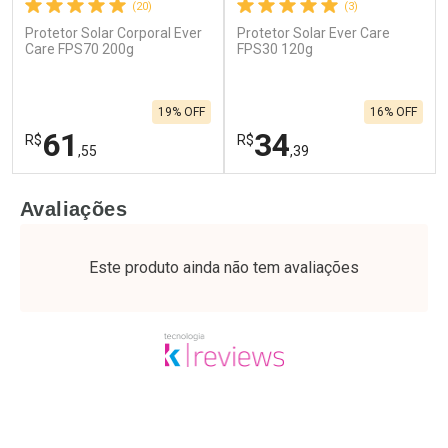
(20)
(3)
Protetor Solar Corporal Ever
Protetor Solar Ever Care
Care FPS70 200g
FPS30 120g
19% OFF
16% OFF
61
34
R$
R$
,55
,39
FECHAR
F
FECHAR
F
Avaliações
Laboratório
Laboratório
Por Menos
Por Menos
Este produto ainda não tem avaliações