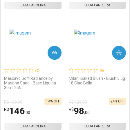
LOJA PARCEIRA
FECHAR
FECHAR
LOJA PARCEIRA
F
F
Laboratório
Por Menos
Laboratório
Por Menos
COMPRAR
COMPRAR
(0)
(0)
Mascavo Soft Radiance by
Milani Baked Blush - Blush 3,5g
Mariana Saad - Base Líquida
18 Ciao Bella
30ml 25N
Ativar Desconto
Ativar Desconto
14% OFF
24% OFF
R$ 169,00
R$ 129,00
Comprar sem Desconto
Comprar sem Desconto
146
98
R$
Comprar sem Desconto
R$
Comprar sem Desconto
Por R$ 136,00/cada
Por R$ 136,00/cada
,00
,00
Por R$ 136,00/cada
Por R$ 136,00/cada
LOJA PARCEIRA
FECHAR
FECHAR
LOJA PARCEIRA
F
F