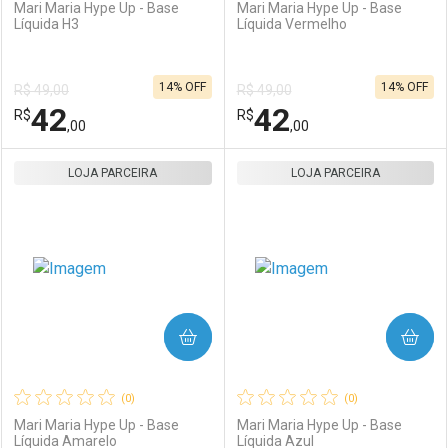
Mari Maria Hype Up - Base
Mari Maria Hype Up - Base
Líquida H3
Líquida Vermelho
Ativar Desconto
Ativar Desconto
14% OFF
14% OFF
R$ 49,00
R$ 49,00
Comprar sem Desconto
Comprar sem Desconto
42
42
R$
Comprar sem Desconto
R$
Comprar sem Desconto
Por R$ 42,00/cada
Por R$ 42,00/cada
,00
,00
Por R$ 42,00/cada
Por R$ 42,00/cada
LOJA PARCEIRA
FECHAR
FECHAR
LOJA PARCEIRA
F
F
Laboratório
Por Menos
Laboratório
Por Menos
COMPRAR
COMPRAR
(0)
(0)
Mari Maria Hype Up - Base
Mari Maria Hype Up - Base
Líquida Amarelo
Líquida Azul