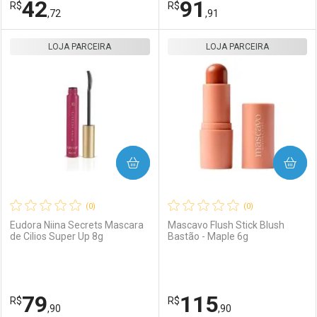
42
91
R$
Comprar sem Desconto
R$
Comprar sem Desconto
Por R$ 99,90/cada
Por R$ 42,72/cada
,72
,91
Por R$ 99,90/cada
Por R$ 42,72/cada
LOJA PARCEIRA
FECHAR
FECHAR
LOJA PARCEIRA
F
F
Laboratório
Por Menos
Laboratório
Por Menos
COMPRAR
COMPRAR
(0)
(0)
Eudora Niina Secrets Mascara
Mascavo Flush Stick Blush
de Cilios Super Up 8g
Bastão - Maple 6g
Ativar Desconto
Ativar Desconto
Comprar sem Desconto
Comprar sem Desconto
79
115
R$
Comprar sem Desconto
R$
Comprar sem Desconto
Por R$ 42,72/cada
Por R$ 91,91/cada
,90
,90
Por R$ 42,72/cada
Por R$ 91,91/cada