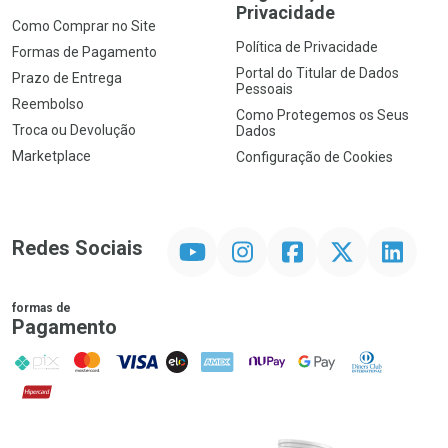
Privacidade
Como Comprar no Site
Política de Privacidade
Formas de Pagamento
Portal do Titular de Dados
Prazo de Entrega
Pessoais
Reembolso
Como Protegemos os Seus
Troca ou Devolução
Dados
Marketplace
Configuração de Cookies
YouTube
Instagram
Facebook
Twitter
Linkedin
Redes Sociais
formas de
Pagamento
PIX
MasterCard
VISA
ELO
AMEX
NuPay
Google Pay
Diners Club
Hipercard