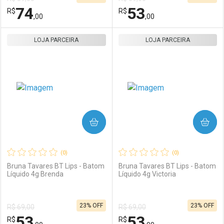
Comprar sem Desconto
Comprar sem Desconto
74
53
R$
Comprar sem Desconto
R$
Comprar sem Desconto
Por R$ 74,00/cada
Por R$ 74,00/cada
,00
,00
Por R$ 74,00/cada
Por R$ 74,00/cada
LOJA PARCEIRA
FECHAR
FECHAR
LOJA PARCEIRA
F
F
Laboratório
Por Menos
Laboratório
Por Menos
COMPRAR
COMPRAR
(0)
(0)
Bruna Tavares BT Lips - Batom
Bruna Tavares BT Lips - Batom
Líquido 4g Brenda
Líquido 4g Victoria
Ativar Desconto
Ativar Desconto
23% OFF
23% OFF
R$ 69,00
R$ 69,00
Comprar sem Desconto
Comprar sem Desconto
53
53
R$
Comprar sem Desconto
R$
Comprar sem Desconto
Por R$ 74,00/cada
Por R$ 53,00/cada