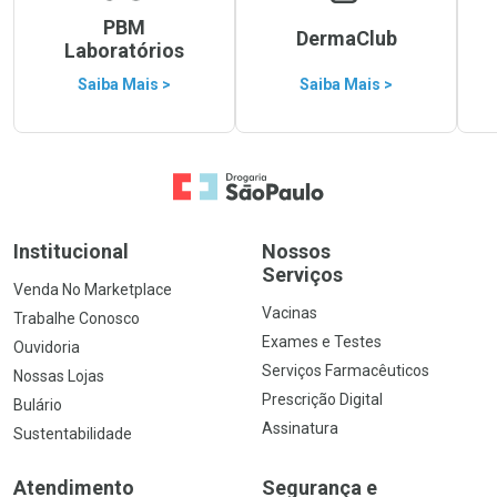
PBM
DermaClub
Laboratórios
Saiba Mais >
Saiba Mais >
Ir para a Home
Institucional
Nossos
Serviços
Venda No Marketplace
Vacinas
Trabalhe Conosco
Exames e Testes
Ouvidoria
Serviços Farmacêuticos
Nossas Lojas
Prescrição Digital
Bulário
Assinatura
Sustentabilidade
Atendimento
Segurança e