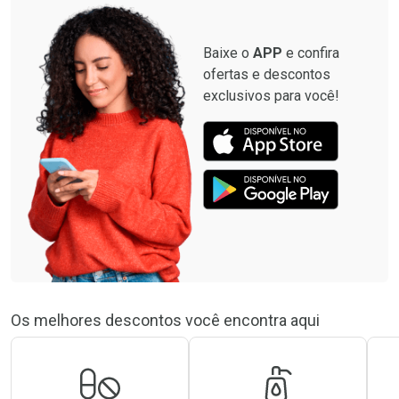
Baixe o
APP
e confira
ofertas e descontos
exclusivos para você!
Os melhores descontos você encontra aqui