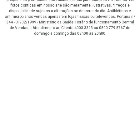
fotos contidas em nosso site são meramente ilustrativas. *Preços e
disponibilidade sujeitos a alterações no decorrer do dia. Antibióticos e
antimicrobianos vendas apenas em lojas físicas ou televendas. Portaria nº
344 - 01/02/1999 - Ministério da Saúde. Horário de funcionamento Central
de Vendas e Atendimento ao Cliente 4003 3393 ou 0800 779 8767 de
domingo a domingo das 08h00 às 20h00.
LGPD Aceite os Cookies