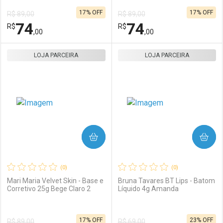
17% OFF
17% OFF
R$ 89,00
R$ 89,00
Comprar sem Desconto
Comprar sem Desconto
74
74
R$
Comprar sem Desconto
R$
Comprar sem Desconto
Por R$ 42,00/cada
Por R$ 42,00/cada
,00
,00
Por R$ 42,00/cada
Por R$ 42,00/cada
LOJA PARCEIRA
FECHAR
FECHAR
LOJA PARCEIRA
F
F
Laboratório
Por Menos
Laboratório
Por Menos
COMPRAR
COMPRAR
(0)
(0)
Mari Maria Velvet Skin - Base e
Bruna Tavares BT Lips - Batom
Corretivo 25g Bege Claro 2
Líquido 4g Amanda
Ativar Desconto
Ativar Desconto
17% OFF
23% OFF
R$ 89,00
R$ 69,00