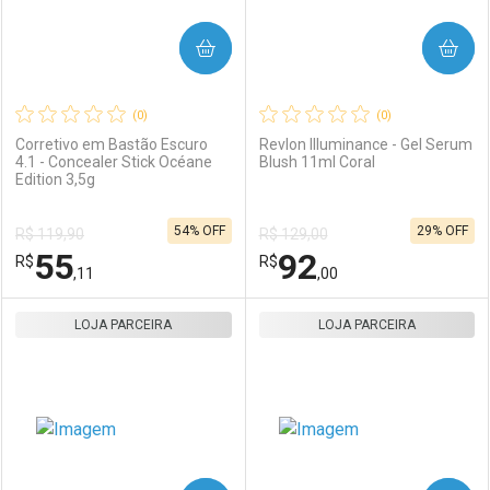
COMPRAR
COMPRAR
(0)
(0)
Corretivo em Bastão Escuro
Revlon Illuminance - Gel Serum
4.1 - Concealer Stick Océane
Blush 11ml Coral
Edition 3,5g
Ativar Desconto
Ativar Desconto
54% OFF
29% OFF
R$ 119,90
R$ 129,00
Comprar sem Desconto
Comprar sem Desconto
55
92
R$
Comprar sem Desconto
R$
Comprar sem Desconto
Por R$ 55,11/cada
Por R$ 55,11/cada
,11
,00
Por R$ 55,11/cada
Por R$ 55,11/cada
LOJA PARCEIRA
FECHAR
FECHAR
LOJA PARCEIRA
F
F
Laboratório
Por Menos
Laboratório
Por Menos