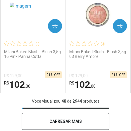
COMPRAR
COMPRAR
(0)
(0)
Milani Baked Blush - Blush 3,5g
Milani Baked Blush - Blush 3,5g
16 Pink Panna Cotta
03 Berry Amore
Ativar Desconto
Ativar Desconto
21% OFF
21% OFF
R$ 129,00
R$ 129,00
Comprar sem Desconto
Comprar sem Desconto
102
102
R$
Comprar sem Desconto
R$
Comprar sem Desconto
Por R$ 136,00/cada
Por R$ 100,00/cada
,00
,00
Por R$ 136,00/cada
Por R$ 100,00/cada
FECHAR
FECHAR
F
F
Você visualizou
48
de
2944
produtos
Laboratório
Por Menos
Laboratório
Por Menos
CARREGAR MAIS