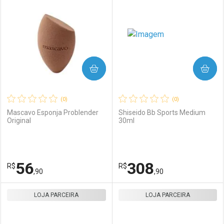
Laboratório
Por Menos
Laboratório
Por Menos
COMPRAR
COMPRAR
(0)
(0)
Mascavo Esponja Problender
Shiseido Bb Sports Medium
Original
30ml
Ativar Desconto
Ativar Desconto
Comprar sem Desconto
Comprar sem Desconto
56
308
R$
Comprar sem Desconto
R$
Comprar sem Desconto
Por R$ 115,90/cada
Por R$ 45,90/cada
,90
,90
Por R$ 115,90/cada
Por R$ 45,90/cada
LOJA PARCEIRA
FECHAR
FECHAR
LOJA PARCEIRA
F
F