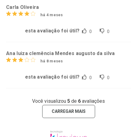
Carla Oliveira
há 4 meses
esta avaliação foi útil?
0
0
Ana luiza clemência Mendes augusto da silva
há 8 meses
esta avaliação foi útil?
0
0
Você visualizou
5
de
6
avaliações
CARREGAR MAIS