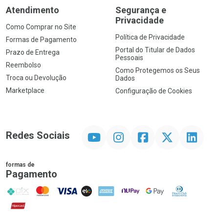
Atendimento
Segurança e
Privacidade
Como Comprar no Site
Política de Privacidade
Formas de Pagamento
Portal do Titular de Dados
Prazo de Entrega
Pessoais
Reembolso
Como Protegemos os Seus
Troca ou Devolução
Dados
Marketplace
Configuração de Cookies
YouTube
Instagram
Facebook
Twitter
Linkedin
Redes Sociais
formas de
Pagamento
PIX
MasterCard
VISA
ELO
AMEX
NuPay
Google Pay
Diners Club
Hipercard