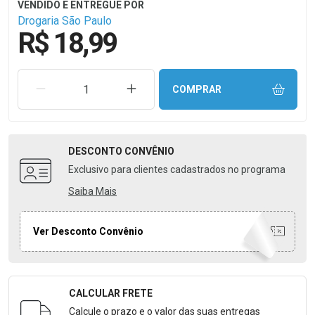
Drogaria São Paulo
R$ 18,99
REMOVER UMA UNIDADE
AUMENTAR UMA UNIDADE
COMPRAR
DESCONTO
CONVÊNIO
Exclusivo para clientes cadastrados no programa
Saiba Mais
Ver Desconto Convênio
CALCULAR FRETE
Formulário para Calcular o Frete
Calcule o prazo e o valor das suas entregas