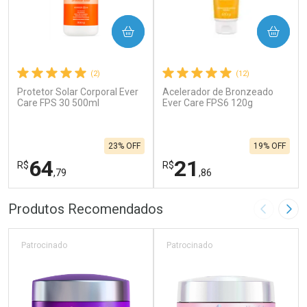
COMPRAR
COMPRAR
(2)
(12)
Protetor Solar Corporal Ever
Acelerador de Bronzeado
Care FPS 30 500ml
Ever Care FPS6 120g
23% OFF
19% OFF
64
21
R$
R$
,79
,86
FECHAR
F
FECHAR
F
Produtos Recomendados
Imagem A
Pró
Laboratório
Laboratório
Por Menos
Por Menos
Patrocinado
Patrocinado