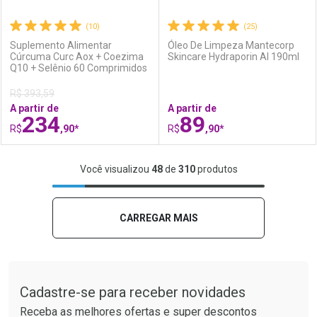
(10)
(25)
Suplemento Alimentar
Óleo De Limpeza Mantecorp
Cúrcuma Curc Aox + Coezima
Skincare Hydraporin AI 190ml
Q10 + Selênio 60 Comprimidos
Ativar Desconto
Ativar Desconto
Por R$ 59,90
R$ 393,59
A partir de
A partir de
Comprar sem Desconto
Comprar sem Desconto
234
89
Comprar sem Desconto
Comprar sem Desconto
Por R$ 79,59/cada
Por R$ 252,10/cada
R$
,90*
R$
,90*
Por R$ 79,59/cada
Por R$ 252,10/cada
FECHAR
FECHAR
F
F
Você visualizou
48
de
310
produtos
Laboratório
Por Menos
Laboratório
Por Menos
CARREGAR MAIS
Tudo sobre a Drogaria São Paulo
Cadastre-se para receber novidades
Receba as melhores ofertas e super descontos