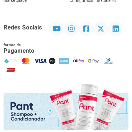
Marketplace
Configuração de Cookies
YouTube
Instagram
Facebook
Twitter
Linkedin
Redes Sociais
formas de
Pagamento
PIX
MasterCard
VISA
ELO
AMEX
NuPay
Google Pay
Diners Club
Hipercard
Promoção em Destaque