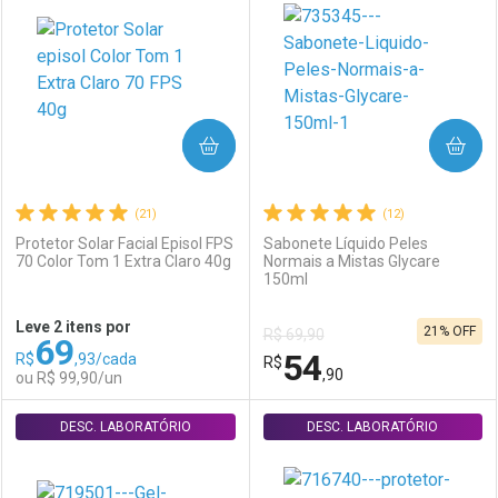
Laboratório
Por Menos
Laboratório
Por Menos
COMPRAR
COMPRAR
(21)
(12)
Protetor Solar Facial Episol FPS
Sabonete Líquido Peles
70 Color Tom 1 Extra Claro 40g
Normais a Mistas Glycare
150ml
Ativar Desconto
Ativar Desconto
Leve 2 itens por
21% OFF
R$ 69,90
69
Comprar sem Desconto
Comprar sem Desconto
54
R$
,93/cada
Comprar sem Desconto
R$
Comprar sem Desconto
Por R$ 108,49/cada
Por R$ 89,99/cada
,90
ou R$ 99,90/un
Por R$ 108,49/cada
Por R$ 89,99/cada
DESC. LABORATÓRIO
FECHAR
FECHAR
DESC. LABORATÓRIO
F
F
Laboratório
Por Menos
Laboratório
Por Menos