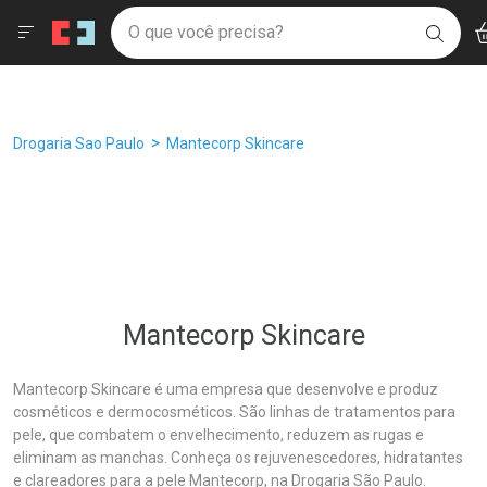
Drogaria São Paulo
Âncoras
Menu
Ac
Ir direto para a home
O que você precisa?
Filtros
Ordenar por
BUSC
Navegue pela página
Ir direto para o conteúdo
Faça a sua busca
Ir direto para a busca
Ir direto para a conta
Ir direto para a ajuda
Breadcrumb
Drogaria Sao Paulo
Mantecorp Skincare
Ir direto para a notificações
Ir direto para o carrinho
Ir direto para o menu
Mantecorp Skincare
Mantecorp Skincare é uma empresa que desenvolve e produz
cosméticos e dermocosméticos. São linhas de tratamentos para
pele, que combatem o envelhecimento, reduzem as rugas e
eliminam as manchas. Conheça os rejuvenescedores, hidratantes
e clareadores para a pele Mantecorp, na Drogaria São Paulo.