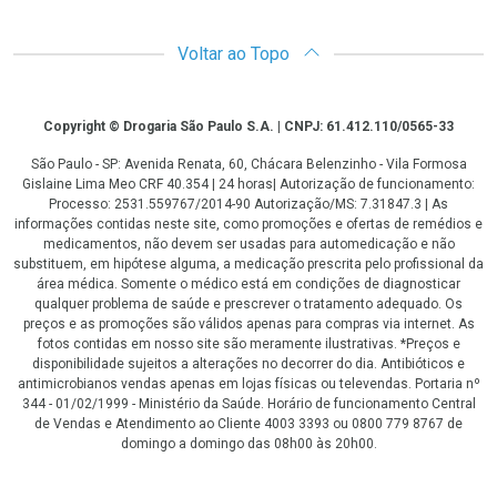
Voltar ao Topo
Copyright
Copyright © Drogaria São Paulo S.A. | CNPJ: 61.412.110/0565-33
São Paulo - SP: Avenida Renata, 60, Chácara Belenzinho - Vila Formosa
Gislaine Lima Meo CRF 40.354 | 24 horas| Autorização de funcionamento:
Processo: 2531.559767/2014-90 Autorização/MS: 7.31847.3 | As
informações contidas neste site, como promoções e ofertas de remédios e
medicamentos, não devem ser usadas para automedicação e não
substituem, em hipótese alguma, a medicação prescrita pelo profissional da
área médica. Somente o médico está em condições de diagnosticar
qualquer problema de saúde e prescrever o tratamento adequado. Os
preços e as promoções são válidos apenas para compras via internet. As
fotos contidas em nosso site são meramente ilustrativas. *Preços e
disponibilidade sujeitos a alterações no decorrer do dia. Antibióticos e
antimicrobianos vendas apenas em lojas físicas ou televendas. Portaria nº
344 - 01/02/1999 - Ministério da Saúde. Horário de funcionamento Central
de Vendas e Atendimento ao Cliente 4003 3393 ou 0800 779 8767 de
domingo a domingo das 08h00 às 20h00.
LGPD Aceite os Cookies