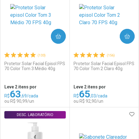
Laboratório
Por Menos
Laboratório
Por Menos
COMPRAR
COMPRAR
(133)
(156)
Protetor Solar Facial Episol FPS
Protetor Solar Facial Episol FPS
70 Color Tom 3 Médio 40g
70 Color Tom 2 Claro 40g
Ativar Desconto
Ativar Desconto
Leve 2 itens por
Leve 2 itens por
63
65
Comprar sem Desconto
Comprar sem Desconto
R$
,69/cada
R$
,03/cada
Comprar sem Desconto
Comprar sem Desconto
Por R$ 88,99/cada
Por R$ 85,99/cada
ou R$ 90,99/un
ou R$ 92,90/un
Por R$ 88,99/cada
Por R$ 85,99/cada
ADI
DESC. LABORATÓRIO
FECHAR
FECHAR
F
F
Laboratório
Por Menos
Laboratório
Por Menos