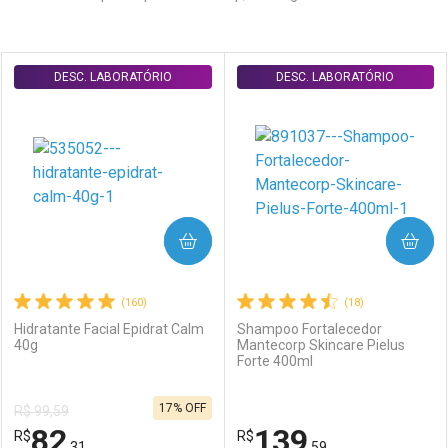
Prateleira
DESC. LABORATÓRIO
DESC. LABORATÓRIO
COMPRAR
COMPRAR
(160)
(18)
Hidratante Facial Epidrat Calm
Shampoo Fortalecedor
40g
Mantecorp Skincare Pielus
Forte 400ml
17% OFF
R$ 99,59
82
139
R$
R$
,31
,59