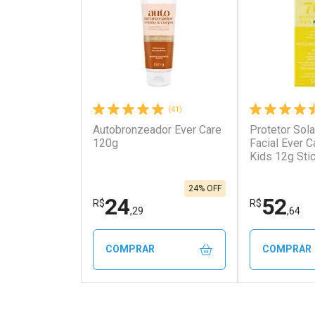
(41)
Autobronzeador Ever Care
Protetor Solar
120g
Facial Ever 
Kids 12g Sti
24% OFF
24
52
R$
R$
,29
,64
COMPRAR
COMPRAR
FECHAR
FECHAR