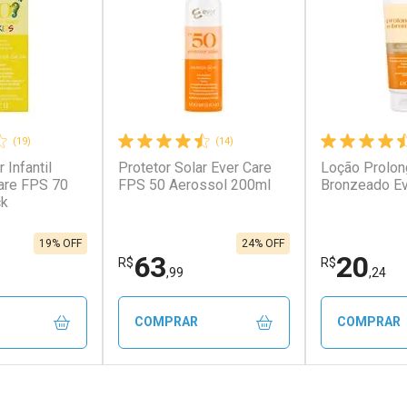
(19)
(14)
 Infantil
Protetor Solar Ever Care
Loção Prolon
Care FPS 70
FPS 50 Aerossol 200ml
Bronzeado Ev
ck
19% OFF
24% OFF
63
20
R$
R$
,99
,24
COMPRAR
COMPRAR
FECHAR
FECHAR
FECHAR
FECHAR