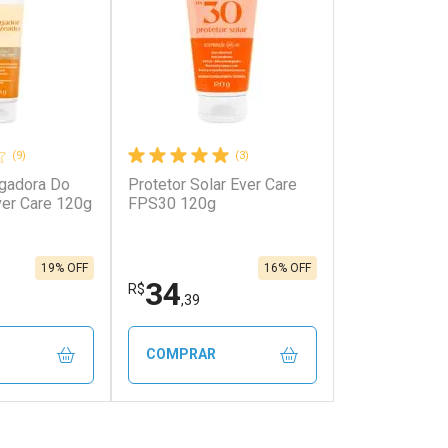
(9)
(3)
gadora Do
Protetor Solar Ever Care
er Care 120g
FPS30 120g
19% OFF
16% OFF
34
R$
,39
COMPRAR
FECHAR
FECHAR
FECHAR
FECHAR