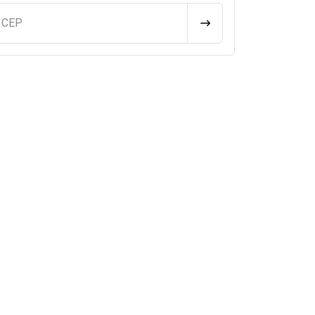
u CEP
CALCULAR FRETE