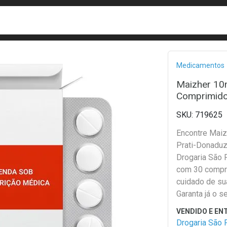
busca
isa?
Bread
Medicamentos
Maizher 10
Comprimid
719625
Encontre Mai
Prati-Donaduz
Drogaria São 
com 30 compr
cuidado de su
Garanta já o s
Drogaria São 