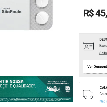
R$ 45
DES
Excl
Saib
Ver Descont
CAL
Formulári
Calc
Não 