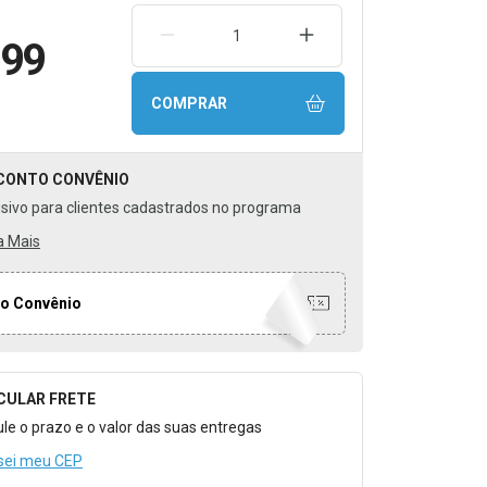
REMOVER UMA UNIDADE
AUMENTAR UMA UNIDA
,99
COMPRAR
CONTO
CONVÊNIO
usivo para clientes cadastrados no programa
a Mais
o Convênio
CULAR FRETE
o para Calcular o Frete
ule o prazo e o valor das suas entregas
sei meu CEP