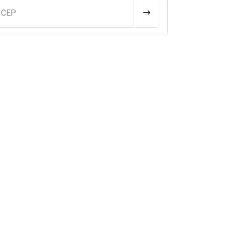
u CEP
CALCULAR FRETE