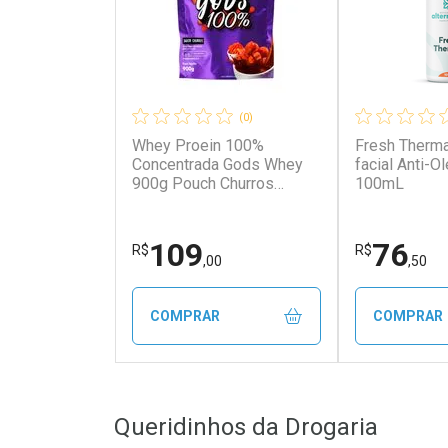
(0)
Whey Proein 100%
Fresh Therma
Concentrada Gods Whey
facial Anti-O
900g Pouch Churros
100mL
Canibal Inc
109
76
R$
R$
,00
,50
COMPRAR
COMPRAR
FECHAR
FECHAR
Queridinhos da Drogaria
Laboratório
Laborató
Por Menos
Por Men