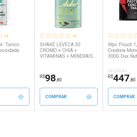
(0)
(0)
l- Tonico
SHAKE LEVEZA 30
Wpc Pouch 1
leosidade
CROMO + CHIA +
Creatina Mon
VITAMINAS + MINERAIS
300G Dux Nut
SABOR BAUNILHA E 4
Baunilha + Cr
LEITES 400G -
Monohidrata
R$ 599,80
CLINICMAIS
98
447
R$
R$
,80
,80
COMPRAR
COMPRAR
FECHAR
FECHAR
FECHAR
FECHAR
rio
Laboratório
Laborató
os
Por Menos
Por Men