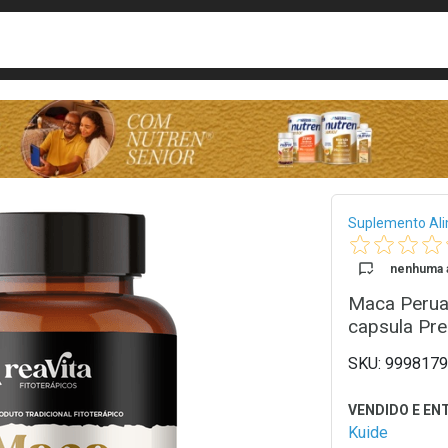
busca
isa?
Bread
Suplemento Al
nenhuma a
Maca Perua
capsula Pr
9998179
Kuide