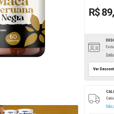
R$ 89
DES
Excl
Saib
Ver Descont
CAL
Formulári
Calc
Não 