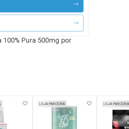
a 100% Pura 500mg por
FAVORITOS
ADICIONAR AOS FAVORITOS
ADICIONAR AOS 
A
LOJA PARCEIRA
LOJA PARCEIRA