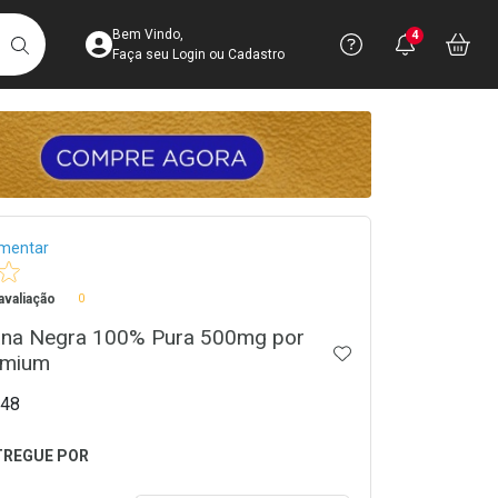
Acesse sua Conta
Precisa de 
Notific
Aces
Bem Vindo,
4
Você po
notifica
Vo
it
BUSCAR
Ver Recursos 
Faça seu Login ou Cadastro
Atendimento ao 
Central de Ajud
crumb
Televendas
imentar
4003-3393
valiação
0
na Negra 100% Pura 500mg por
ADICIONAR AOS 
emium
48