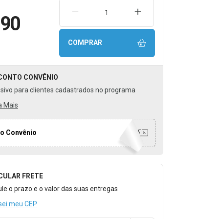
REMOVER UMA UNIDADE
AUMENTAR UMA UNIDA
,90
COMPRAR
CONTO
CONVÊNIO
usivo para clientes cadastrados no programa
a Mais
o Convênio
CULAR FRETE
o para Calcular o Frete
ule o prazo e o valor das suas entregas
sei meu CEP