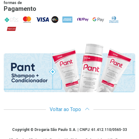
formas de
Pagamento
PIX
MasterCard
VISA
ELO
AMEX
NuPay
Google Pay
Diners Club
Hipercard
Promoção em Destaque
Voltar ao Topo
Copyright
Copyright © Drogaria São Paulo S.A. | CNPJ: 61.412.110/0565-33