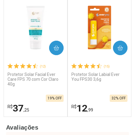
COMPRAR
COMPRAR
(12)
(15)
Protetor Solar Facial Ever
Protetor Solar Labial Ever
Care FPS 70 com Cor Claro
You FPS30 3,6g
40g
19% OFF
32% OFF
37
12
R$
R$
,25
,99
FECHAR
F
FECHAR
F
Avaliações