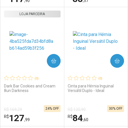
,90
,57
Por R$ 16,90/cada
Por R$ 169,99/cada
LOJA PARCEIRA
FECHAR
FECHAR
EXCLUSIVO-SITE
F
F
Laboratório
Por Menos
Laboratório
Por Menos
COMPRAR
COMPRAR
(0)
(0)
Dark Bar Cookies and Cream
Cinta para Hérnia Inguinal
8un Darkness
Versátil Duplo - Ideal
Ativar Desconto
Ativar Desconto
24% OFF
30% OFF
R$ 169,29
R$ 120,90
Comprar sem Desconto
Comprar sem Desconto
127
84
R$
Comprar sem Desconto
R$
Comprar sem Desconto
Por R$ 117,90/cada
Por R$ 88,57/cada
,99
,60
Por R$ 117,90/cada
Por R$ 88,57/cada