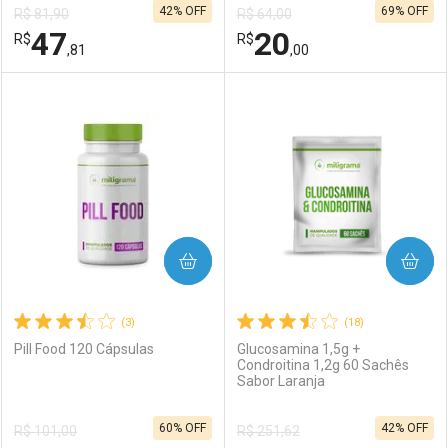
42% OFF
69% OFF
R$ 81,90
R$ 64,00
Comprar sem Desconto
Comprar sem Desconto
47
20
R$
Comprar sem Desconto
R$
Comprar sem Desconto
Por R$ 29,90/cada
Por R$ 37,10/cada
,81
,00
Por R$ 29,90/cada
Por R$ 37,10/cada
50% OFF NA 2º UNIDADE -MILIGRAMA
FECHAR
FECHAR
50% OFF NA 2º UNIDADE -MILIGRAMA
F
F
Laboratório
Por Menos
Laboratório
Por Menos
COMPRAR
COMPRAR
(3)
(18)
Pill Food 120 Cápsulas
Glucosamina 1,5g +
Condroitina 1,2g 60 Sachês
Sabor Laranja
Ativar Desconto
Ativar Desconto
60% OFF
42% OFF
R$ 101,00
R$ 251,62
Comprar sem Desconto
Comprar sem Desconto