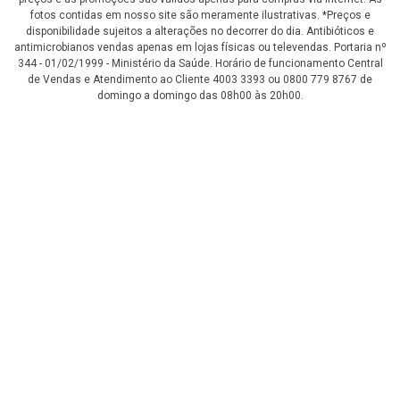
fotos contidas em nosso site são meramente ilustrativas. *Preços e
disponibilidade sujeitos a alterações no decorrer do dia. Antibióticos e
antimicrobianos vendas apenas em lojas físicas ou televendas. Portaria nº
344 - 01/02/1999 - Ministério da Saúde. Horário de funcionamento Central
de Vendas e Atendimento ao Cliente 4003 3393 ou 0800 779 8767 de
domingo a domingo das 08h00 às 20h00.
LGPD Aceite os Cookies