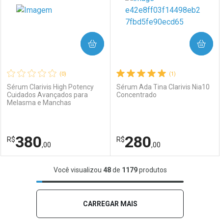
COMPRAR
COMPRAR
(0)
(1)
Sérum Clarivis High Potency
Sérum Ada Tina Clarivis Nia10
Cuidados Avançados para
Concentrado
Melasma e Manchas
Ativar Desconto
Ativar Desconto
Comprar sem Desconto
Comprar sem Desconto
380
280
R$
Comprar sem Desconto
R$
Comprar sem Desconto
Por R$ 72,30/cada
Por R$ 240,00/cada
,00
,00
Por R$ 72,30/cada
Por R$ 240,00/cada
FECHAR
FECHAR
F
F
Você visualizou
48
de
1179
produtos
Laboratório
Por Menos
Laboratório
Por Menos
CARREGAR MAIS