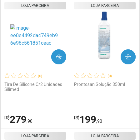
LOJA PARCEIRA
FECHAR
FECHAR
LOJA PARCEIRA
F
F
Laboratório
Por Menos
Laboratório
Por Menos
COMPRAR
COMPRAR
(0)
(0)
Tira De Silicone C/2 Unidades
Prontosan Solução 350ml
Silimed
Ativar Desconto
Ativar Desconto
Comprar sem Desconto
Comprar sem Desconto
279
199
R$
Comprar sem Desconto
R$
Comprar sem Desconto
Por R$ 127,99/cada
Por R$ 84,60/cada
,90
,90
Por R$ 127,99/cada
Por R$ 84,60/cada
LOJA PARCEIRA
FECHAR
FECHAR
LOJA PARCEIRA
F
F