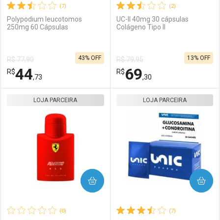
(7)
(2)
Polypodium leucotomos
UC-II 40mg 30 cápsulas
250mg 60 Cápsulas
Colágeno Tipo II
Ativar Desconto
Ativar Desconto
43% OFF
13% OFF
R$ 77,90
R$ 79,95
Comprar sem Desconto
Comprar sem Desconto
44
69
R$
Comprar sem Desconto
R$
Comprar sem Desconto
Por R$ 119,90/cada
Por R$ 129,00/cada
,73
,30
Por R$ 119,90/cada
Por R$ 129,00/cada
LOJA PARCEIRA
FECHAR
FECHAR
LOJA PARCEIRA
F
F
Laboratório
Por Menos
Laboratório
Por Menos
COMPRAR
COMPRAR
(0)
(7)