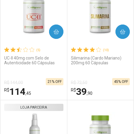
Laboratório
Por Menos
Laboratório
Por Menos
COMPRAR
COMPRAR
(5)
(10)
UC-II 40mg com Selo de
Silimarina (Cardo Mariano)
Autenticidade 60 Cápsulas
200mg 60 Cápsulas
Ativar Desconto
Ativar Desconto
21% OFF
45% OFF
R$ 144,00
R$ 72,50
Comprar sem Desconto
Comprar sem Desconto
114
39
R$
Comprar sem Desconto
R$
Comprar sem Desconto
Por R$ 73,51/cada
Por R$ 69,90/cada
,45
,90
Por R$ 73,51/cada
Por R$ 69,90/cada
LOJA PARCEIRA
FECHAR
FECHAR
50% OFF NA 2º UNIDADE -MILIGRAMA
F
F
Laboratório
Por Menos
Laboratório
Por Menos