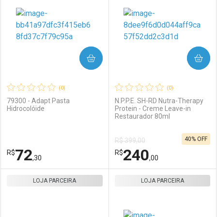
Laboratório
Por Menos
Laboratório
Por Menos
COMPRAR
COMPRAR
(0)
(0)
79300 - Adapt Pasta
N.P.P.E. SH-RD Nutra-Therapy
Hidrocolóide
Protein - Creme Leave-in
Restaurador 80ml
Ativar Desconto
Ativar Desconto
40% OFF
R$ 399,00
Comprar sem Desconto
Comprar sem Desconto
72
240
R$
Comprar sem Desconto
R$
Comprar sem Desconto
Por R$ 86,90/cada
Por R$ 49,90/cada
,30
,00
Por R$ 86,90/cada
Por R$ 49,90/cada
LOJA PARCEIRA
FECHAR
FECHAR
LOJA PARCEIRA
F
F
Laboratório
Por Menos
Laboratório
Por Menos