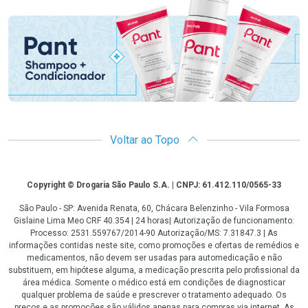
Promoção em Destaque
Voltar ao Topo
Copyright
Copyright © Drogaria São Paulo S.A. | CNPJ: 61.412.110/0565-33
São Paulo - SP: Avenida Renata, 60, Chácara Belenzinho - Vila Formosa
Gislaine Lima Meo CRF 40.354 | 24 horas| Autorização de funcionamento:
Processo: 2531.559767/2014-90 Autorização/MS: 7.31847.3 | As
informações contidas neste site, como promoções e ofertas de remédios e
medicamentos, não devem ser usadas para automedicação e não
substituem, em hipótese alguma, a medicação prescrita pelo profissional da
área médica. Somente o médico está em condições de diagnosticar
qualquer problema de saúde e prescrever o tratamento adequado. Os
preços e as promoções são válidos apenas para compras via internet. As