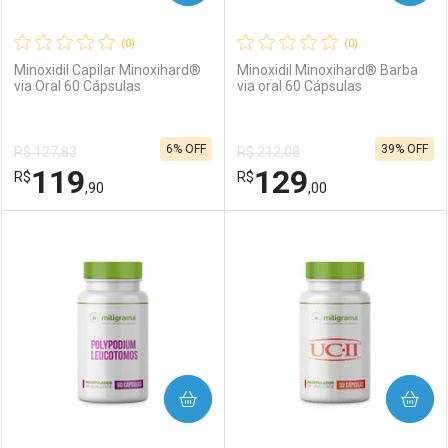
(0)
(0)
Minoxidil Capilar Minoxihard®
Minoxidil Minoxihard® Barba
via Oral 60 Cápsulas
via oral 60 Cápsulas
Ativar Desconto
Ativar Desconto
6% OFF
39% OFF
R$ 127,83
R$ 212,08
Comprar sem Desconto
Comprar sem Desconto
119
129
R$
Comprar sem Desconto
R$
Comprar sem Desconto
Por R$ 43,89/cada
Por R$ 40,95/cada
,90
,00
Por R$ 43,89/cada
Por R$ 40,95/cada
50% OFF NA 2º UNIDADE -MILIGRAMA
FECHAR
FECHAR
50% OFF NA 2º UNIDADE -MILIGRAMA
F
F
Laboratório
Por Menos
Laboratório
Por Menos
COMPRAR
COMPRAR