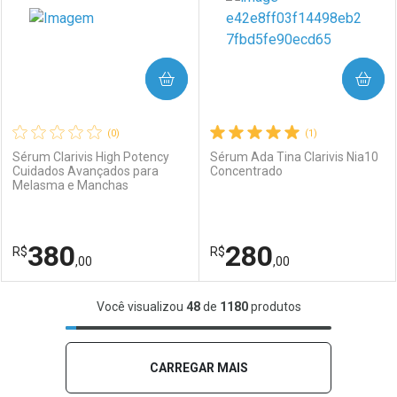
COMPRAR
COMPRAR
(0)
(1)
Sérum Clarivis High Potency
Sérum Ada Tina Clarivis Nia10
Cuidados Avançados para
Concentrado
Melasma e Manchas
Ativar Desconto
Ativar Desconto
Comprar sem Desconto
Comprar sem Desconto
380
280
R$
Comprar sem Desconto
R$
Comprar sem Desconto
Por R$ 72,30/cada
Por R$ 244,00/cada
,00
,00
Por R$ 72,30/cada
Por R$ 244,00/cada
FECHAR
FECHAR
F
F
Você visualizou
48
de
1180
produtos
Laboratório
Por Menos
Laboratório
Por Menos
CARREGAR MAIS