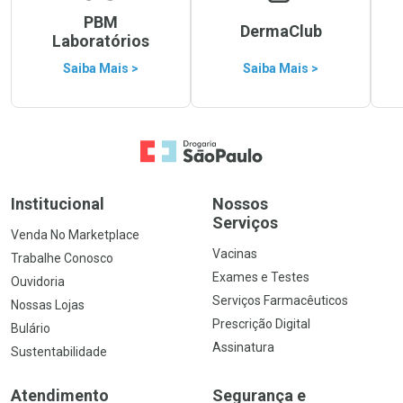
PBM
DermaClub
Laboratórios
Saiba Mais >
Saiba Mais >
Ir para a Home
Institucional
Nossos
Serviços
Venda No Marketplace
Vacinas
Trabalhe Conosco
Exames e Testes
Ouvidoria
Serviços Farmacêuticos
Nossas Lojas
Prescrição Digital
Bulário
Assinatura
Sustentabilidade
Atendimento
Segurança e