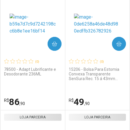
Laboratório
Por Menos
Laboratório
Por Menos
COMPRAR
COMPRAR
(0)
(0)
78500 - Adapt Lubrificante e
15206 - Bolsa Para Estomia
Desodorante 236ML
Convexa Transparente
SenSura Rec. 15 á 43mm
Ativar Desconto
Ativar Desconto
Unidade
Comprar sem Desconto
Comprar sem Desconto
86
49
R$
Comprar sem Desconto
R$
Comprar sem Desconto
Por R$ 279,90/cada
Por R$ 199,90/cada
,90
,90
Por R$ 279,90/cada
Por R$ 199,90/cada
LOJA PARCEIRA
FECHAR
FECHAR
LOJA PARCEIRA
F
F