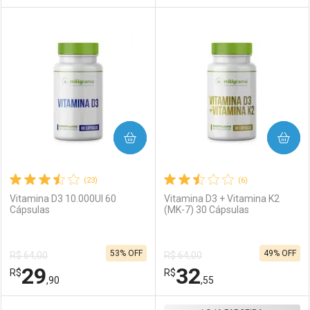
50% OFF NA 2º UNIDADE -MILIGRAMA
FECHAR
FECHAR
50% OFF NA 2º UNIDADE -MILIGRAMA
F
F
Laboratório
Por Menos
Laboratório
Por Menos
COMPRAR
COMPRAR
(23)
(6)
Vitamina D3 10.000UI 60
Vitamina D3 + Vitamina K2
Cápsulas
(MK-7) 30 Cápsulas
Ativar Desconto
Ativar Desconto
53% OFF
49% OFF
R$ 64,00
R$ 64,00
Comprar sem Desconto
Comprar sem Desconto
29
32
R$
Comprar sem Desconto
R$
Comprar sem Desconto
Por R$ 96,20/cada
Por R$ 41,48/cada
,90
,55
Por R$ 96,20/cada
Por R$ 41,48/cada