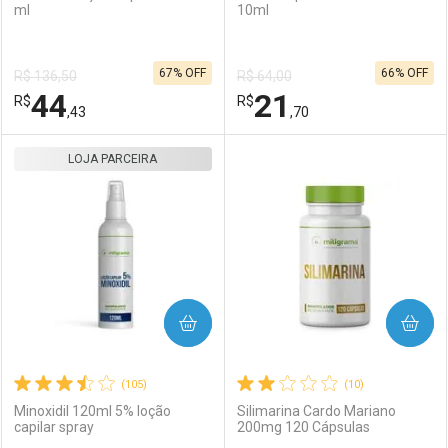
ml
10ml
67% OFF
66% OFF
R$ 136,50
R$ 64,00
44
21
R$
R$
,43
,70
LOJA PARCEIRA
FECHAR
FECHAR
50% OFF NA 2º UNIDADE -MILIGRAMA
F
F
Laboratório
Por Menos
Laboratório
Por Menos
COMPRAR
COMPRAR
(105)
(10)
Minoxidil 120ml 5% loção
Silimarina Cardo Mariano
capilar spray
200mg 120 Cápsulas