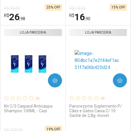
25% OFF
15% OFF
R$ 36,00
R$ 19,90
Comprar sem Desconto
Comprar sem Desconto
26
16
R$
Comprar sem Desconto
R$
Comprar sem Desconto
Por R$ 95,59/cada
Por R$ 46,59/cada
,98
,90
Por R$ 95,59/cada
Por R$ 46,59/cada
LOJA PARCEIRA
FECHAR
FECHAR
LOJA PARCEIRA
F
F
Laboratório
Por Menos
Laboratório
Por Menos
COMPRAR
COMPRAR
(0)
(0)
Kit C/3 Caspacil Anticaspa
Pancrezyme Suplemento P/
Shampoo 100ML - Cazi
Cães e Gatos Caixa C/ 10
Sachê de 2,8g- Inovet
Ativar Desconto
Ativar Desconto
19% OFF
R$ 209,99