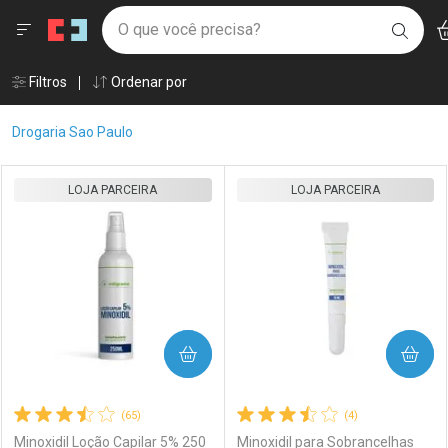
Drogaria São Paulo
Menu
Ac
Ir direto para a home
O que você precisa?
BUSC
Navegue pela página
Ir direto para o conteúdo
Faça a sua busca
Ir direto para a busca
Âncoras
Filtros
Ordenar por
Ir direto para a conta
Ir direto para a ajuda
Breadcrumb
Drogaria Sao Paulo
Ir direto para a notificações
Ir direto para o carrinho
Linkagens Internas em Destaque
Promoções em Destaque
Prateleira
Ir direto para o menu
LOJA PARCEIRA
LOJA PARCEIRA
COMPRAR
COMPRAR
(65)
(4)
Minoxidil Loção Capilar 5% 250
Minoxidil para Sobrancelhas