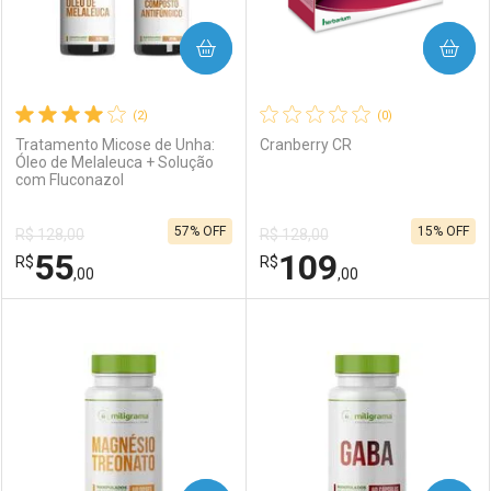
COMPRAR
COMPRAR
(2)
(0)
Tratamento Micose de Unha:
Cranberry CR
Óleo de Melaleuca + Solução
com Fluconazol
Ativar Desconto
Ativar Desconto
57% OFF
15% OFF
R$ 128,00
R$ 128,00
Comprar sem Desconto
Comprar sem Desconto
55
109
R$
Comprar sem Desconto
R$
Comprar sem Desconto
Por R$ 62,90/cada
Por R$ 24,90/cada
,00
,00
Por R$ 62,90/cada
Por R$ 24,90/cada
50% OFF NA 2º UNIDADE -MILIGRAMA
FECHAR
FECHAR
50% OFF NA 2º UNIDADE -MILIGRAMA
F
F
Laboratório
Por Menos
Laboratório
Por Menos