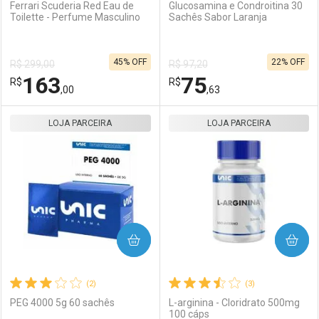
Ferrari Scuderia Red Eau de
Glucosamina e Condroitina 30
Toilette - Perfume Masculino
Sachês Sabor Laranja
Ativar Desconto
Ativar Desconto
45% OFF
22% OFF
R$ 299,00
R$ 97,20
Comprar sem Desconto
Comprar sem Desconto
163
75
R$
Comprar sem Desconto
R$
Comprar sem Desconto
Por R$ 44,73/cada
Por R$ 69,30/cada
,00
,63
Por R$ 44,73/cada
Por R$ 69,30/cada
LOJA PARCEIRA
FECHAR
FECHAR
LOJA PARCEIRA
F
F
Laboratório
Por Menos
Laboratório
Por Menos
COMPRAR
COMPRAR
(2)
(3)
PEG 4000 5g 60 sachês
L-arginina - Cloridrato 500mg
100 cáps