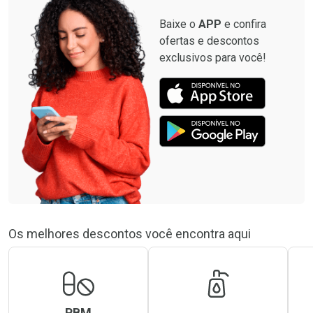
Baixe o
APP
e confira
ofertas e descontos
exclusivos para você!
Os melhores descontos você encontra aqui
PBM