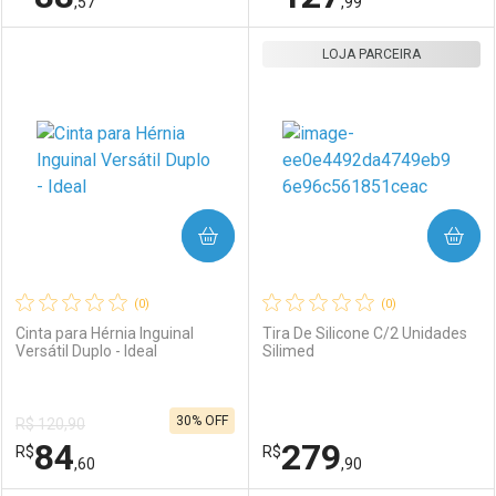
,57
,99
Por R$ 169,99/cada
Por R$ 117,90/cada
EXCLUSIVO-SITE
FECHAR
FECHAR
EXCLUSIVO SITE
LOJA PARCEIRA
F
F
Laboratório
Por Menos
Laboratório
Por Menos
COMPRAR
COMPRAR
(0)
(0)
Cinta para Hérnia Inguinal
Tira De Silicone C/2 Unidades
Versátil Duplo - Ideal
Silimed
Ativar Desconto
Ativar Desconto
30% OFF
R$ 120,90
Comprar sem Desconto
Comprar sem Desconto
84
279
R$
Comprar sem Desconto
R$
Comprar sem Desconto
Por R$ 88,57/cada
Por R$ 127,99/cada
,60
,90
Por R$ 88,57/cada
Por R$ 127,99/cada