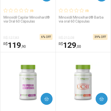
(0)
(0)
Minoxidil Capilar Minoxihard®
Minoxidil Minoxihard® Barba
via Oral 60 Cápsulas
via oral 60 Cápsulas
Ativar Desconto
Ativar Desconto
6% OFF
39% OFF
R$ 127,83
R$ 212,08
Comprar sem Desconto
Comprar sem Desconto
119
129
R$
Comprar sem Desconto
R$
Comprar sem Desconto
Por R$ 43,89/cada
Por R$ 40,95/cada
,90
,00
Por R$ 43,89/cada
Por R$ 40,95/cada
50% OFF NA 2º UNIDADE -MILIGRAMA
FECHAR
FECHAR
50% OFF NA 2º UNIDADE -MILIGRAMA
F
F
Laboratório
Por Menos
Laboratório
Por Menos
COMPRAR
COMPRAR