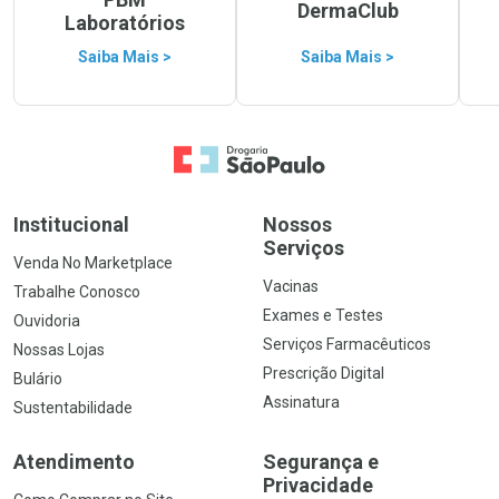
DermaClub
Laboratórios
Saiba Mais >
Saiba Mais >
Ir para a Home
Institucional
Nossos
Serviços
Venda No Marketplace
Vacinas
Trabalhe Conosco
Exames e Testes
Ouvidoria
Serviços Farmacêuticos
Nossas Lojas
Prescrição Digital
Bulário
Assinatura
Sustentabilidade
Atendimento
Segurança e
Privacidade