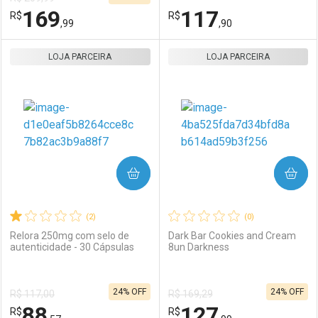
Comprar sem Desconto
Comprar sem Desconto
169
117
R$
Comprar sem Desconto
R$
Comprar sem Desconto
Por R$ 26,98/cada
Por R$ 16,90/cada
,99
,90
Por R$ 26,98/cada
Por R$ 16,90/cada
LOJA PARCEIRA
FECHAR
FECHAR
LOJA PARCEIRA
F
F
Laboratório
Por Menos
Laboratório
Por Menos
COMPRAR
COMPRAR
(2)
(0)
Relora 250mg com selo de
Dark Bar Cookies and Cream
autenticidade - 30 Cápsulas
8un Darkness
Ativar Desconto
Ativar Desconto
24% OFF
24% OFF
R$ 117,00
R$ 169,29
Comprar sem Desconto
Comprar sem Desconto
88
127
R$
Comprar sem Desconto
R$
Comprar sem Desconto
Por R$ 169,99/cada
Por R$ 117,90/cada