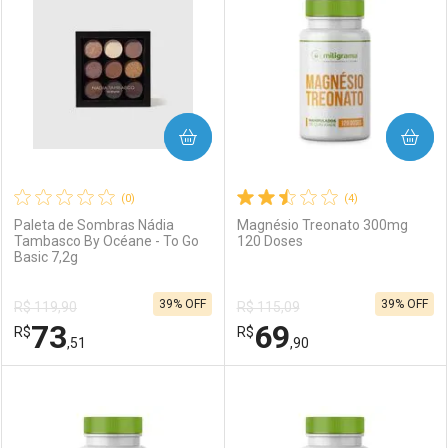
Laboratório
Por Menos
Laboratório
Por Menos
COMPRAR
COMPRAR
(0)
(4)
Paleta de Sombras Nádia
Magnésio Treonato 300mg
Tambasco By Océane - To Go
120 Doses
Basic 7,2g
Ativar Desconto
Ativar Desconto
39% OFF
39% OFF
R$ 119,90
R$ 115,09
Comprar sem Desconto
Comprar sem Desconto
73
69
R$
Comprar sem Desconto
R$
Comprar sem Desconto
Por R$ 105,00/cada
Por R$ 55,11/cada
,51
,90
Por R$ 105,00/cada
Por R$ 55,11/cada
50% OFF NA 2º UNIDADE -MILIGRAMA
FECHAR
FECHAR
50% OFF NA 2º UNIDADE -MILIGRAMA
F
F