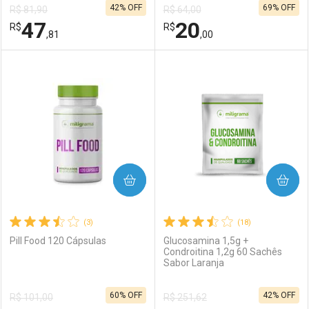
42% OFF
69% OFF
R$ 81,90
R$ 64,00
Comprar sem Desconto
Comprar sem Desconto
47
20
R$
Comprar sem Desconto
R$
Comprar sem Desconto
Por R$ 29,90/cada
Por R$ 37,10/cada
,81
,00
Por R$ 29,90/cada
Por R$ 37,10/cada
50% OFF NA 2º UNIDADE -MILIGRAMA
FECHAR
FECHAR
50% OFF NA 2º UNIDADE -MILIGRAMA
F
F
Laboratório
Por Menos
Laboratório
Por Menos
COMPRAR
COMPRAR
(3)
(18)
Pill Food 120 Cápsulas
Glucosamina 1,5g +
Condroitina 1,2g 60 Sachês
Sabor Laranja
Ativar Desconto
Ativar Desconto
60% OFF
42% OFF
R$ 101,00
R$ 251,62
Comprar sem Desconto
Comprar sem Desconto