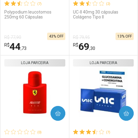
(7)
(2)
Polypodium leucotomos
UC-II 40mg 30 cápsulas
250mg 60 Cápsulas
Colágeno Tipo II
Ativar Desconto
Ativar Desconto
43% OFF
13% OFF
R$ 77,90
R$ 79,95
Comprar sem Desconto
Comprar sem Desconto
44
69
R$
Comprar sem Desconto
R$
Comprar sem Desconto
Por R$ 119,90/cada
Por R$ 129,00/cada
,73
,30
Por R$ 119,90/cada
Por R$ 129,00/cada
LOJA PARCEIRA
FECHAR
FECHAR
LOJA PARCEIRA
F
F
Laboratório
Por Menos
Laboratório
Por Menos
COMPRAR
COMPRAR
(0)
(7)