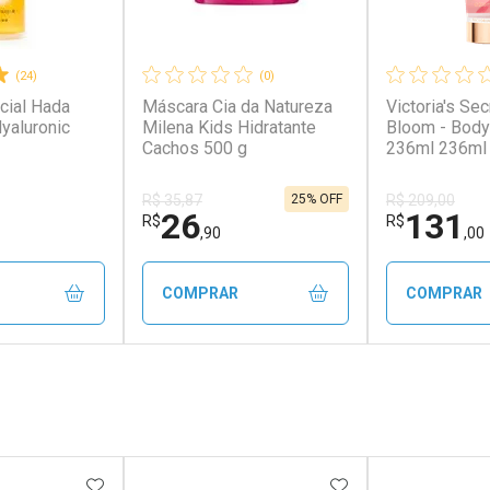
(24)
(0)
cial Hada
Máscara Cia da Natureza
Victoria's Sec
yaluronic
Milena Kids Hidratante
Bloom - Body
Cachos 500 g
236ml 236ml
25% OFF
R$ 35,87
R$ 209,00
26
131
R$
R$
,90
,00
COMPRAR
COMPRAR
FECHAR
FECHAR
FECHAR
FECHAR
rio
Laboratório
Laborató
os
Por Menos
Por Men
FAVORITOS
ADICIONAR AOS FAVORITOS
ADICIONAR AOS 