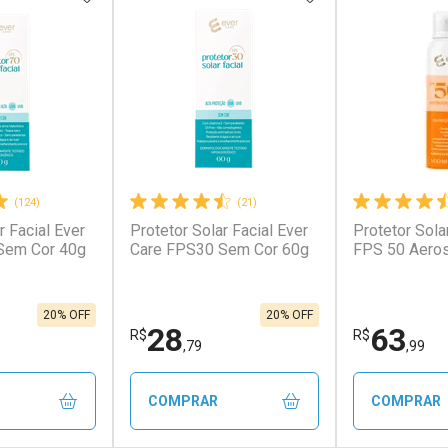
(124)
(21)
r Facial Ever
Protetor Solar Facial Ever
Protetor Sola
conto
Ativar Desconto
Ativar Desc
Sem Cor 40g
Care FPS30 Sem Cor 60g
FPS 50 Aero
em Desconto
Comprar sem Desconto
Comprar s
em Desconto
Comprar sem Desconto
Comprar s
,99/cada
Por R$ 26,90/cada
Por R$ 131,
99/cada
Por R$ 26,90/cada
Por R$ 131,
20% OFF
20% OFF
28
63
R$
R$
,79
,99
COMPRAR
COMPRAR