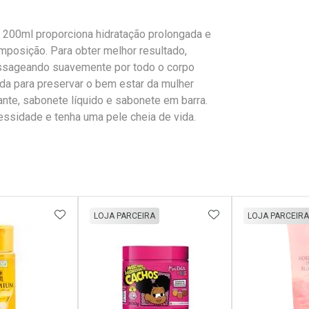
 200ml proporciona hidratação prolongada e
omposição. Para obter melhor resultado,
assageando suavemente por todo o corpo
ada para preservar o bem estar da mulher
ante, sabonete líquido e sabonete em barra.
essidade e tenha uma pele cheia de vida.
FAVORITOS
ADICIONAR AOS FAVORITOS
ADICIONAR AOS 
LOJA PARCEIRA
LOJA PARCEIRA