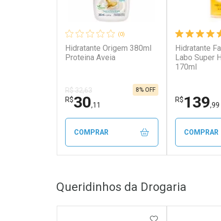
(0)
Hidratante Origem 380ml
Hidratante Fa
Proteina Aveia
Labo Super H
170ml
8% OFF
R$ 32,63
30
139
R$
R$
,11
,99
COMPRAR
COMPRAR
FECHAR
FECHAR
Queridinhos da Drogaria
Laboratório
Laborató
Por Menos
Por Men
ADICIONAR AOS 