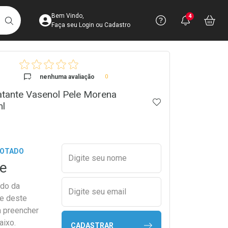
Acesse sua Conta
Precisa de 
Notific
Aces
Bem Vindo,
4
Você po
notifica
Vo
it
BUSCAR
Ver Recursos 
Faça seu Login ou Cadastro
crumb
Atendimento ao 
nenhuma avaliação
0
atante Vasenol Pele Morena
Central de Ajud
ADICIONAR AOS 
l
Televendas
4003-3393
Preencher nome e email para s
GOTADO
Digite seu nome
e
ado da
Digite seu email
de deste
a preencher
aixo.
CADASTRAR