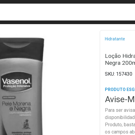
busca
isa?
Bread
Hidratante
Loção Hidr
Negra 200m
157430
PRODUTO ES
Avise-M
Para ser avis
disponibilida
Produto, bast
os campos ab