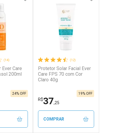
(14)
(12)
r Ever Care
Protetor Solar Facial Ever
onto
Ativar Desconto
ssol 200ml
Care FPS 70 com Cor
Claro 40g
em Desconto
Comprar sem Desconto
em Desconto
Comprar sem Desconto
00/cada
Por R$ 42,00/cada
00/cada
Por R$ 42,00/cada
24% OFF
19% OFF
37
R$
,25
COMPRAR