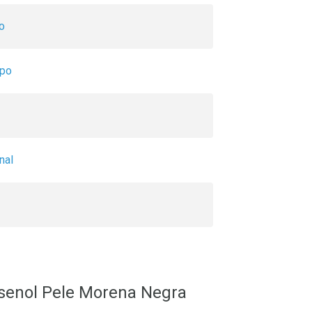
o
rpo
nal
asenol Pele Morena Negra