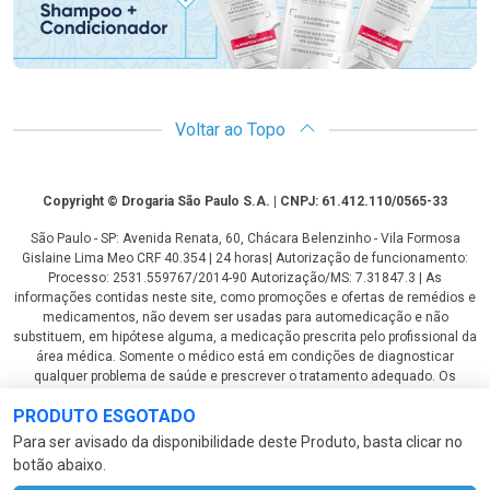
Voltar ao Topo
Copyright
Copyright © Drogaria São Paulo S.A. | CNPJ: 61.412.110/0565-33
São Paulo - SP: Avenida Renata, 60, Chácara Belenzinho - Vila Formosa
Gislaine Lima Meo CRF 40.354 | 24 horas| Autorização de funcionamento:
Processo: 2531.559767/2014-90 Autorização/MS: 7.31847.3 | As
informações contidas neste site, como promoções e ofertas de remédios e
medicamentos, não devem ser usadas para automedicação e não
substituem, em hipótese alguma, a medicação prescrita pelo profissional da
área médica. Somente o médico está em condições de diagnosticar
qualquer problema de saúde e prescrever o tratamento adequado. Os
preços e as promoções são válidos apenas para compras via internet. As
PRODUTO ESGOTADO
fotos contidas em nosso site são meramente ilustrativas. *Preços e
disponibilidade sujeitos a alterações no decorrer do dia. Antibióticos e
Para ser avisado da disponibilidade deste Produto, basta clicar no
antimicrobianos vendas apenas em lojas físicas ou televendas. Portaria nº
botão abaixo.
344 - 01/02/1999 - Ministério da Saúde. Horário de funcionamento Central