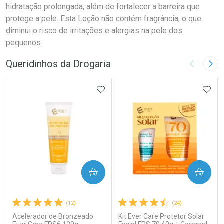
hidratação prolongada, além de fortalecer a barreira que
protege a pele. Esta Loção não contém fragrância, o que
diminui o risco de irritações e alergias na pele dos
pequenos.
Queridinhos da Drogaria
Imagem A
Pró
ADICIONAR AOS FAVORITOS
ADIC
COMPRAR
COMPRAR
(12)
(24)
Acelerador de Bronzeado
Kit Ever Care Protetor Solar