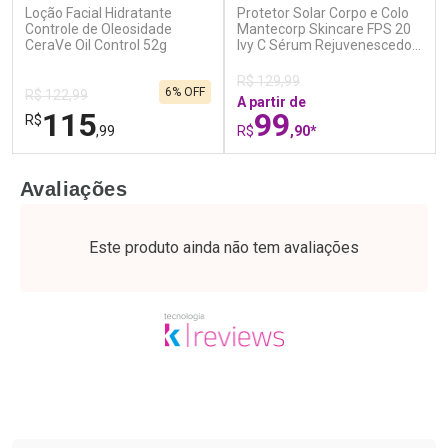
Loção Facial Hidratante
Protetor Solar Corpo e Colo
Ativar Desconto
Ativar Desconto
Controle de Oleosidade
Mantecorp Skincare FPS 20
CeraVe Oil Control 52g
Comprar sem Desconto
Ivy C Sérum Rejuvenescedor
Comprar sem Desconto
200ml
Por R$ 21,86/cada
Por R$ 64,79/cada
Comprar sem Desconto
Comprar sem Desconto
R$ 129,99
6% OFF
Por R$ 21,86/cada
Por R$ 64,79/cada
R$ 122,99
A partir de
115
99
R$
,99
R$
,90*
FECHAR
F
FECHAR
F
Avaliações
Dermaclub
Laboratório
Por Menos
Por Menos
Este produto ainda não tem avaliações
Tudo sobre a Drogaria São Paulo