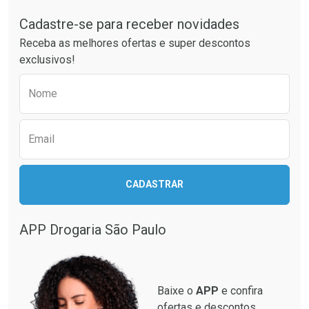
Ativar Desconto
Cadastre-se para receber novidades
Ativar Desconto
Receba as melhores ofertas e super descontos
Comprar sem Desconto
Comprar sem Desconto
exclusivos!
Comprar sem Desconto
Por R$ 115,99/cada
Por R$ 116,12/cada
Comprar sem Desconto
Por R$ 115,99/cada
Preencha o formulário abaixo para receber 
Por R$ 116,12/cada
Nome
Email
CADASTRAR
APP Drogaria São Paulo
Baixe o
APP
e confira
ofertas e descontos