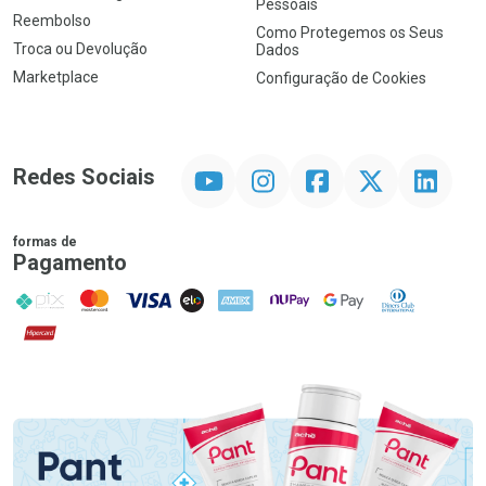
Pessoais
Reembolso
Como Protegemos os Seus
Troca ou Devolução
Dados
Marketplace
Configuração de Cookies
YouTube
Instagram
Facebook
Twitter
Linkedin
Redes Sociais
formas de
Pagamento
PIX
MasterCard
VISA
ELO
AMEX
NuPay
Google Pay
Diners Club
Hipercard
Promoção em Destaque