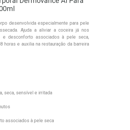
orporal Dermovance AI Para
500ml
orpo desenvolvida especialmente para pele
essecada. Ajuda a aliviar a coceira já nos
o e desconforto associados à pele seca,
 horas e auxilia na restauração da barreira
, seca, sensível e irritada
inutos
rto associados à pele seca