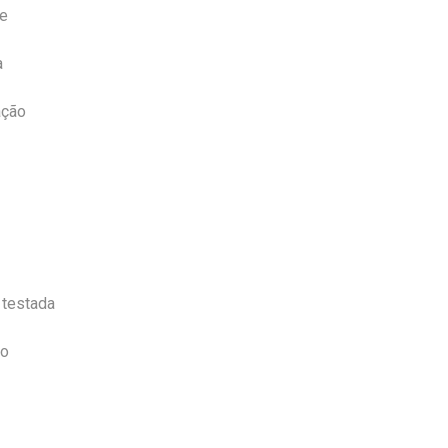
le
a
ação
 testada
po