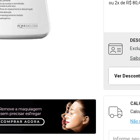
ou
2
x
de
R$ 80,
DES
Excl
Saib
Ver Descont
CAL
Formulári
Calc
Não 
Informe se