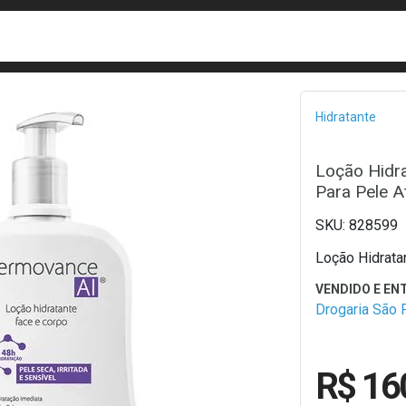
busca
isa?
Bread
Hidratante
Loção Hidr
Para Pele A
828599
Loção Hidrata
Drogaria São 
R$ 16