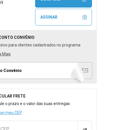
49
ASSINAR
CONTO
CONVÊNIO
usivo para clientes cadastrados no programa
a Mais
o Convênio
CULAR FRETE
o para Calcular o Frete
ule o prazo e o valor das suas entregas
sei meu CEP
u CEP
CALCULAR FRETE