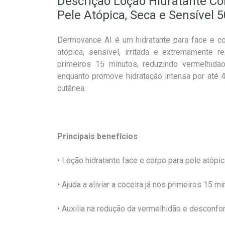
Descrição Loção Hidratante C
Pele Atópica, Seca e Sensível 
Dermovance AI é um hidratante para face e c
atópica, sensível, irritada e extremamente r
primeiros 15 minutos, reduzindo vermelhidã
enquanto promove hidratação intensa por até 48
cutânea.
Principais benefícios
• Loção hidratante face e corpo para pele atópica
• Ajuda a aliviar a coceira já nos primeiros 15 m
• Auxilia na redução da vermelhidão e desconfo