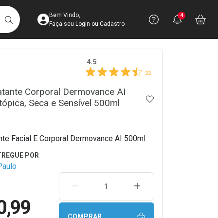
Acesse sua Conta
Precisa de 
Notific
Aces
Bem Vindo,
4
Você po
notifica
Vo
it
BUSCAR
Ver Recursos 
Faça seu Login ou Cadastro
crumb
4.5
Atendimento ao 
22
Central de Ajud
atante Corporal Dermovance AI
ADICIONAR AOS 
tópica, Seca e Sensível 500ml
Televendas
4003-3393
nte Facial E Corporal Dermovance AI 500ml
Paulo
REMOVER UMA UNIDADE
AUMENTAR UMA UNIDA
0,99
COMPRAR