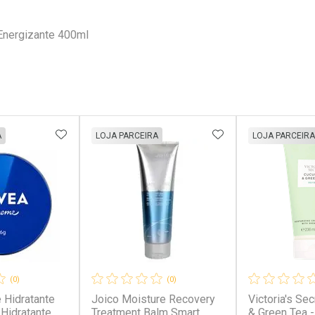
Energizante 400ml
FAVORITOS
ADICIONAR AOS FAVORITOS
ADICIONAR AOS 
A
LOJA PARCEIRA
LOJA PARCEIRA
(0)
(0)
 Hidratante
Joico Moisture Recovery
Victoria's Se
 Hidratante
Treatment Balm Smart
& Green Tea 