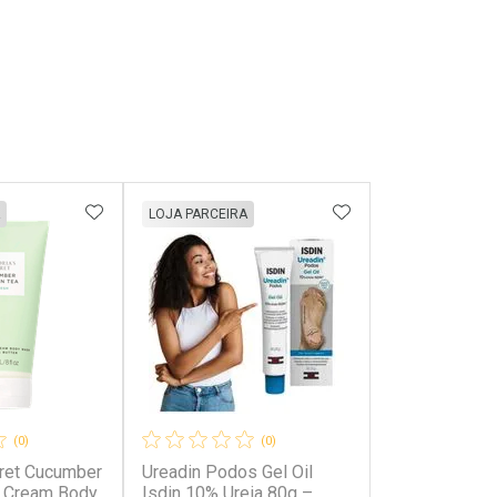
FAVORITOS
ADICIONAR AOS FAVORITOS
ADICIONAR AOS 
LOJA PARCEIRA
(0)
(0)
cret Cucumber
Ureadin Podos Gel Oil
- Cream Body
Isdin 10% Ureia 80g –