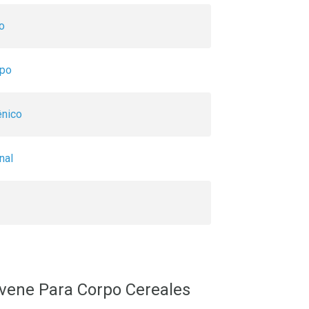
o
rpo
ênico
nal
vene Para Corpo Cereales