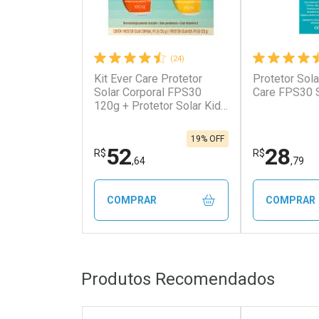
(24)
Kit Ever Care Protetor
Protetor Sola
Ativar Desconto
Ativar Des
Solar Corporal FPS30
Care FPS30 
120g + Protetor Solar Kids
FPS60 120g
Comprar sem Desconto
Comprar s
Comprar sem Desconto
Comprar s
Por R$ 73,29/cada
Por R$ 43,0
Por R$ 73,29/cada
Por R$ 43,0
19% OFF
52
28
R$
R$
,64
,79
COMPRAR
COMPRAR
FECHAR
FECHAR
Produtos Recomendados
Laboratório
Laborató
Por Menos
Por Men