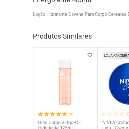
Energizante 400ml
Loção Hidratante Davene Para Corpo Cereales 
Produtos Similares
ADICIONAR AOS 
LOJA PARCEIR
(31)
Óleo Corporal Bio-Oil
NIVEA Creme
Hidratante 125ml
Lata - Creme