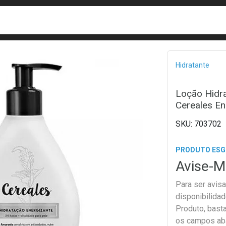
busca
isa?
Bread
Hidratante
Loção Hidr
Cereales En
703702
PRODUTO ES
Avise-M
Para ser avis
disponibilida
Produto, bast
os campos ab