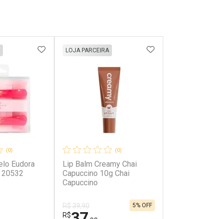
FAVORITOS
ADICIONAR AOS FAVORITOS
ADICIONAR AOS 
LOJA PARCEIRA
(0)
(0)
elo Eudora
Lip Balm Creamy Chai
s 20532
Capuccino 10g Chai
Capuccino
5% OFF
R$ 39,90
37
R$