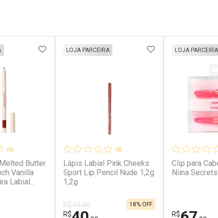
FAVORITOS
ADICIONAR AOS FAVORITOS
ADICIONAR AOS 
A
LOJA PARCEIRA
LOJA PARCEIRA
(0)
(0)
Melted Butter
Lápis Labial Pink Cheeks
Clip para Cab
ch Vanilla
Sport Lip Pencil Nude 1,2g
Niina Secret
ra Labial
1,2g
3g Kit
18% OFF
R$ 49,90
40
67
R$
R$