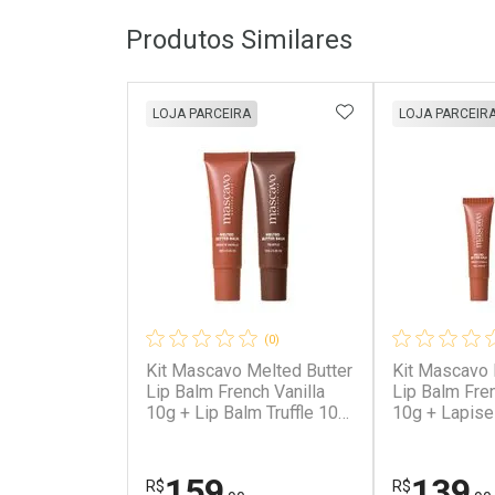
Produtos Similares
ADICIONAR AOS 
LOJA PARCEIRA
LOJA PARCEIR
(0)
Kit Mascavo Melted Butter
Kit Mascavo 
Lip Balm French Vanilla
Lip Balm Fren
10g + Lip Balm Truffle 10g
10g + Lapisei
Kit
Rosewood 0,
159
139
R$
R$