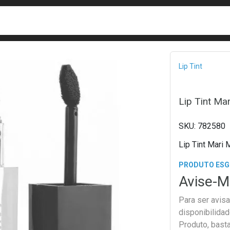
busca
isa?
Bread
Lip Tint
Lip Tint Ma
782580
Lip Tint Mari 
PRODUTO ES
Avise-M
Para ser avis
disponibilida
Produto, bast