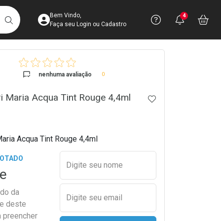
Acesse sua Conta
Precisa de 
Notific
Aces
Bem Vindo,
4
Você po
notifica
Vo
it
BUSCAR
Ver Recursos 
Faça seu Login ou Cadastro
crumb
Atendimento ao 
nenhuma avaliação
0
Central de Ajud
ri Maria Acqua Tint Rouge 4,4ml
ADICIONAR AOS 
Televendas
4003-3393
Maria Acqua Tint Rouge 4,4ml
Preencher nome e email para s
GOTADO
Digite seu nome
e
ado da
Digite seu email
de deste
a preencher