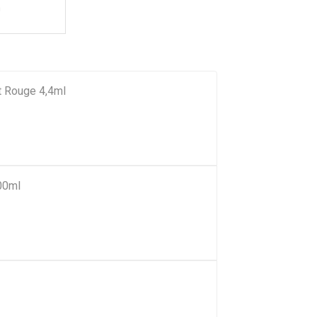
m
nt Rouge 4,4ml
00ml