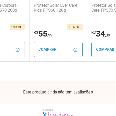
r Corporal
Protetor Solar Ever Care
Protetor Sola
conto
Ativar Desconto
Ativar Desc
PS70 200g
Kids FPS60 120g
Care FPS70 
em Desconto
Comprar sem Desconto
Comprar s
em Desconto
Comprar sem Desconto
Comprar s
,90/cada
Por R$ 40,90/cada
Por R$ 67,9
90/cada
Por R$ 40,90/cada
Por R$ 67,9
19% OFF
18% OFF
55
34
R$
R$
,99
,39
COMPRAR
COMPRAR
FECHAR
FECHAR
FECHAR
FECHAR
rio
Laboratório
Laborató
os
Por Menos
Por Men
Este produto ainda não tem avaliações