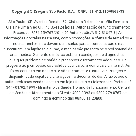
Copyright
Copyright © Drogaria São Paulo S.A. | CNPJ: 61.412.110/0565-33
São Paulo - SP: Avenida Renata, 60, Chácara Belenzinho - Vila Formosa
Gislaine Lima Meo CRF 40.354 | 24 horas| Autorização de funcionamento:
Processo: 2531.559767/2014-90 Autorização/MS: 7.31847.3 | As
informações contidas neste site, como promoções e ofertas de remédios e
medicamentos, não devem ser usadas para automedicação e não
substituem, em hipótese alguma, a medicação prescrita pelo profissional da
área médica. Somente o médico está em condições de diagnosticar
qualquer problema de saúde e prescrever o tratamento adequado. Os
preços e as promoções são válidos apenas para compras via internet. As
fotos contidas em nosso site são meramente ilustrativas. *Preços e
disponibilidade sujeitos a alterações no decorrer do dia. Antibióticos e
antimicrobianos vendas apenas em lojas físicas ou televendas. Portaria nº
344 - 01/02/1999 - Ministério da Saúde. Horário de funcionamento Central
de Vendas e Atendimento ao Cliente 4003 3393 ou 0800 779 8767 de
domingo a domingo das 08h00 às 20h00.
LGPD Aceite os Cookies