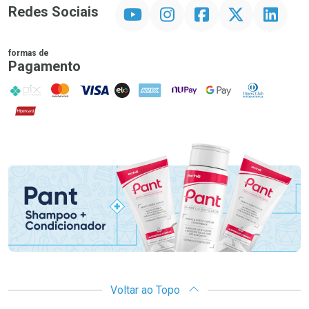
YouTube
Instagram
Facebook
Twitter
Linkedin
Redes Sociais
formas de
Pagamento
PIX
MasterCard
VISA
ELO
AMEX
NuPay
Google Pay
Diners Club
Hipercard
Promoção em Destaque
Voltar ao Topo