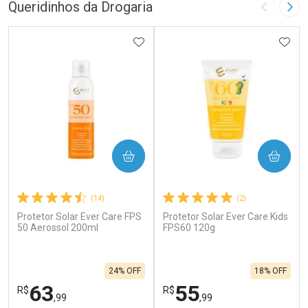
Queridinhos da Drogaria
Imagem A
Pró
ADICIONAR AOS FAVORITOS
ADIC
COMPRAR
COMPRAR
(14)
(2)
Protetor Solar Ever Care FPS
Protetor Solar Ever Care Kids
50 Aerossol 200ml
FPS60 120g
24% OFF
18% OFF
63
55
R$
R$
,99
,99