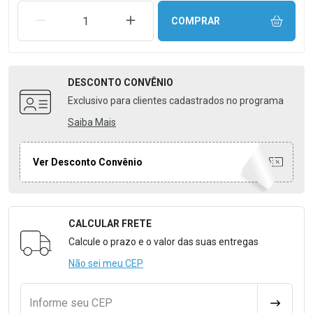
REMOVER UMA UNIDADE
AUMENTAR UMA UNIDADE
COMPRAR
DESCONTO
CONVÊNIO
Exclusivo para clientes cadastrados no programa
Saiba Mais
Ver Desconto Convênio
CALCULAR FRETE
Formulário para Calcular o Frete
Calcule o prazo e o valor das suas entregas
Não sei meu CEP
Informe seu CEP
CALCULA