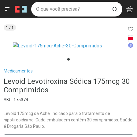
Drogaria São Paulo
Menu
Aces
Ir direto para a home
O que você precisa?
V
i
BUSCAR
Navegue pela página
Ir direto para o conteúdo
Faça a sua busca
Ir direto para a busca
Ir direto para a conta
AD
1
/ 1
Ir direto para a ajuda
Tarj
Ir direto para a notificações
Med
Ir direto para o carrinho
Ir direto para o menu
Breadcrumb
Medicamentos
Levoid Levotiroxina Sódica 175mcg 30
Comprimidos
175374
Levoid 175mcg da Aché. Indicado para o tratamento de
hipotireoidismo. Cada embalagem contém 30 comprimidos. Saúde
é Drogaria São Paulo.