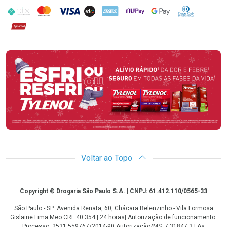
PIX
MasterCard
VISA
ELO
AMEX
NuPay
Google Pay
Diners Club
Hipercard
Promoção em Destaque
Voltar ao Topo
Copyright
Copyright © Drogaria São Paulo S.A. | CNPJ: 61.412.110/0565-33
São Paulo - SP: Avenida Renata, 60, Chácara Belenzinho - Vila Formosa
Gislaine Lima Meo CRF 40.354 | 24 horas| Autorização de funcionamento:
Processo: 2531.559767/2014-90 Autorização/MS: 7.31847.3 | As