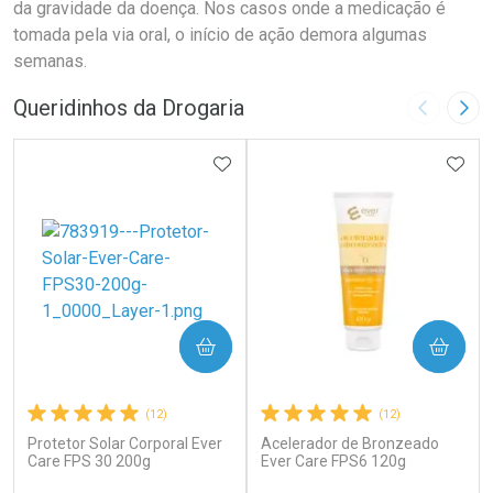
da gravidade da doença. Nos casos onde a medicação é
tomada pela via oral, o início de ação demora algumas
semanas.
Queridinhos da Drogaria
Imagem A
Pró
ADICIONAR AOS FAVORITOS
ADIC
COMPRAR
COMPRAR
(12)
(12)
Protetor Solar Corporal Ever
Acelerador de Bronzeado
Care FPS 30 200g
Ever Care FPS6 120g