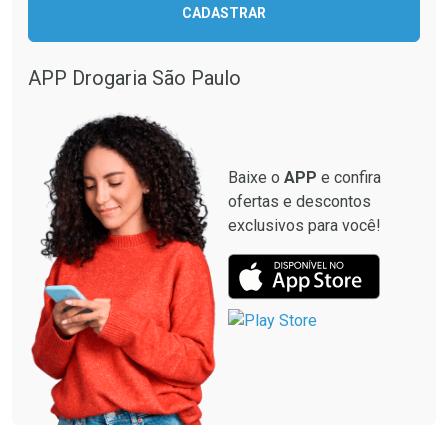
Ativar Desconto
CADASTRAR
Ativar Desconto
Comprar sem Desconto
Comprar sem Desconto
Por R$ 664,02/cada
Por R$ 19,98/cada
APP Drogaria São Paulo
Comprar sem Desconto
Comprar sem Desconto
Por R$ 664,02/cada
Por R$ 19,98/cada
Baixe o
APP
e confira
ofertas e descontos
exclusivos para você!