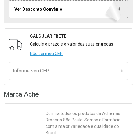
Ver Desconto Convênio
CALCULAR FRETE
Formulário para Calcular o Frete
Calcule o prazo e o valor das suas entregas
Não sei meu CEP
Informe seu CEP
CALCULA
Marca
Aché
Confira todos os produtos da
Aché
nas
Drogaria São Paulo. Somos a Farmácia
com a maior variedade e qualidade do
Brasil.