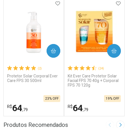
ADICIONAR AOS FAVORITOS
ADIC
COMPRAR
COMPRAR
(2)
(24)
Protetor Solar Corporal Ever
Kit Ever Care Protetor Solar
Care FPS 30 500ml
Facial FPS 70 40g + Corporal
FPS 70 120g
23% OFF
19% OFF
64
64
R$
R$
,79
,79
FECHAR
F
FECHAR
F
Produtos Recomendados
Imagem A
Pró