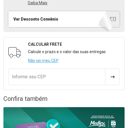
Saiba Mais
Ver Desconto Convênio
CALCULAR FRETE
Formulário para Calcular o Frete
Calcule o prazo e o valor das suas entregas
Não sei meu CEP
Informe seu CEP
CALCULA
Confira também