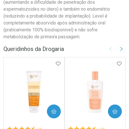
(aumentando a dificuldade de penetração dos
espermatozoides no útero) e também no endométrio
(reduzindo a probabilidade de implantação). Level é
completamente absorvido após administração oral
(praticamente 100% biodisponível) e não sofre
metabolização de primeira passagem.
Queridinhos da Drogaria
Imagem A
Pró
ADICIONAR AOS FAVORITOS
ADIC
COMPRAR
COMPRAR