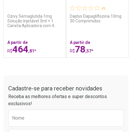
(0)
(0)
Ozivy Semaglutida 1mg
Daplys Dapagliflozina 10mg
Ativar Desconto
Ativar Desconto
Solução Injetável 3ml + 1
30 Comprimidos
Caneta Aplicadora com 4
Comprar sem Desconto
Comprar sem Desconto
Agulhas
Por R$ 20,24/cada
Por R$ 17,59/cada
Comprar sem Desconto
Comprar sem Desconto
Por R$ 20,24/cada
Por R$ 17,59/cada
A partir de
A partir de
464
78
R$
,81*
R$
,57*
FECHAR
F
FECHAR
F
Tudo sobre a Drogaria São Paulo
Laboratório
Laboratório
Por Menos
Por Menos
Cadastre-se para receber novidades
Receba as melhores ofertas e super descontos
exclusivos!
Preencha o formulário abaixo para receber 
Nome