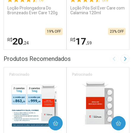
(9)
(23)
Loção Prolongadora Do
Loção Pós Sol Ever Care com
Bronzeado Ever Care 120g
Calamina 120ml
19% OFF
23% OFF
20
17
R$
R$
,24
,59
FECHAR
F
FECHAR
F
Produtos Recomendados
Imagem A
Pró
Laboratório
Laboratório
Por Menos
Por Menos
Patrocinado
Patrocinado
COMPRAR
COMPRAR