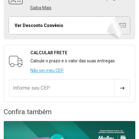
Saiba Mais
Ver Desconto Convênio
CALCULAR FRETE
Formulário para Calcular o Frete
Calcule o prazo e o valor das suas entregas
Não sei meu CEP
Informe seu CEP
CALCULA
Confira também