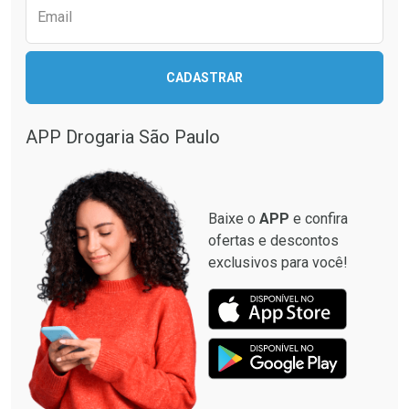
Email
Ativar Desconto
CADASTRAR
Ativar Desconto
Comprar sem Desconto
Comprar sem Desconto
Por R$ 664,02/cada
Por R$ 130,95/cada
APP Drogaria São Paulo
Comprar sem Desconto
Comprar sem Desconto
Por R$ 664,02/cada
Por R$ 130,95/cada
Baixe o
APP
e confira
ofertas e descontos
exclusivos para você!