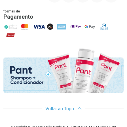
formas de
Pagamento
PIX
MasterCard
VISA
ELO
AMEX
NuPay
Google Pay
Diners Club
Hipercard
Promoção em Destaque
Voltar ao Topo
Copyright