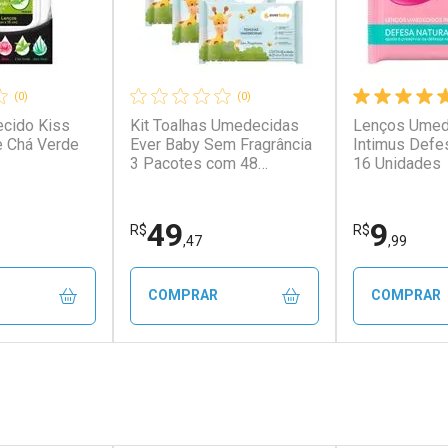
(0)
(0)
cido Kiss
Kit Toalhas Umedecidas
Lenços Umed
e Chá Verde
Ever Baby Sem Fragrância
Intimus Defe
3 Pacotes com 48
16 Unidades
Unidades
49
9
R$
R$
,47
,99
COMPRAR
COMPRAR
FECHAR
FECHAR
FECHAR
FECHAR
rio
Laboratório
Laborató
os
Por Menos
Por Men