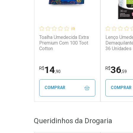
(0)
Toalha Umedecida Extra
Lenço Umede
Premium Com 100 Toot
Demaquilant
Cotton
36 Unidades
14
36
R$
R$
,90
,59
COMPRAR
COMPRAR
FECHAR
FECHAR
Queridinhos da Drogaria
Laboratório
Laborató
Por Menos
Por Men