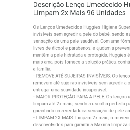
Descrição Lenço Umedecido Hu
Limpam 2x Mais 96 Unidades
Os Lenços Umedecidos Huggies Higiene Superi
invisíveis sem agredir a pele do bebê, sendo es
sensação de uma pele saudável. Com uma fórmu
livres de álcool e parabenos, e ajudam a preve
mantêm a pele hidratada e protegida. Huggies 
mais ama, pois fornece a solução prática, confiá
a família.
- REMOVE ATÉ SUJEIRAS INVISÍVEIS: Os lenço
removem até sujeiras invisíveis sem agredir a 
entregar uma suavidade insuperável.
- MAIOR PROTEÇÃO PARA A PELE: Os lenços u
limpam até 2x mais, sendo a escolha perfeita 
garantindo uma verdadeira sensação de pele sa
- LIMPAM 2X MAIS: Limpam 2x mais, removendo 
desenvolvidos para garantir a Máxima limpeza e e