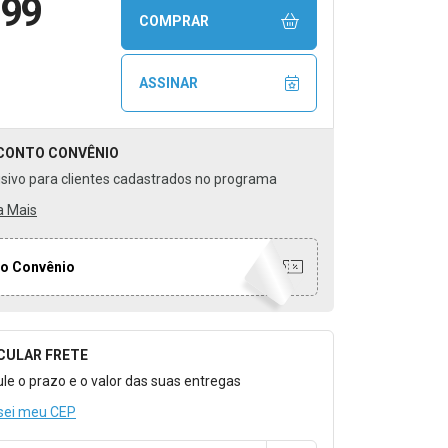
,99
COMPRAR
ASSINAR
CONTO
CONVÊNIO
usivo para clientes cadastrados no programa
a Mais
o Convênio
CULAR FRETE
o para Calcular o Frete
ule o prazo e o valor das suas entregas
sei meu CEP