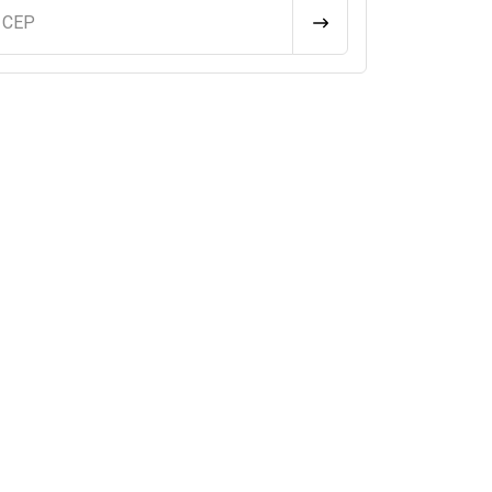
u CEP
CALCULAR FRETE