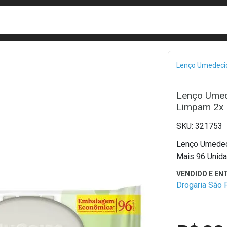
busca
isa?
Bread
Lenço Umedeci
Lenço Umed
Limpam 2x 
321753
Lenço Umedec
Mais 96 Unid
Drogaria São 