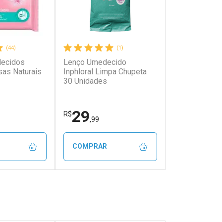
(44)
(1)
ecidos
Lenço Umedecido
sas Naturais
Inphloral Limpa Chupeta
30 Unidades
29
R$
,99
COMPRAR
FECHAR
FECHAR
FECHAR
FECHAR
rio
Laboratório
os
Por Menos