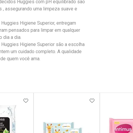
cidos Huggies com pH equilibrado são
s , assegurando uma limpeza suave e
uggies Higiene Superior, entregam
oram pensados para limpar em qualquer
 dia a dia.
uggies Higiene Superior são a escolha
antem um cuidado completo. A qualidade
o de quem você ama.
FAVORITOS
ADICIONAR AOS FAVORITOS
ADICIONAR AOS 