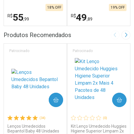
18% OFF
19% OFF
55
49
R$
R$
,99
,89
FECHAR
F
FECHAR
F
Produtos Recomendados
Imagem A
Pró
Laboratório
Laboratório
Por Menos
Por Menos
Patrocinado
Patrocinado
COMPRAR
COMPRAR
(34)
(0)
Lenços Umedecidos
Kit Lenço Umedecido Huggies
Ativar Desconto
Ativar Desconto
Bepantol Baby 48 Unidades
Higiene Superior Limpam 2x