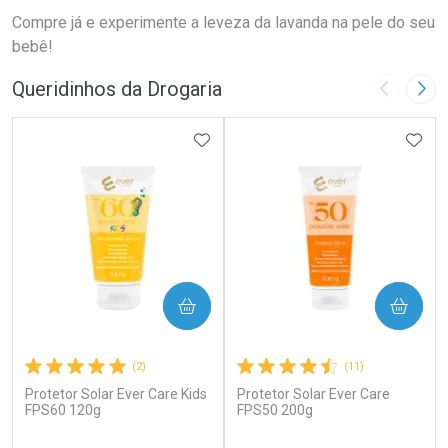
Compre já e experimente a leveza da lavanda na pele do seu
bebê!
Queridinhos da Drogaria
Imagem A
Pró
ADICIONAR AOS FAVORITOS
ADIC
COMPRAR
COMPRAR
(2)
(11)
Protetor Solar Ever Care Kids
Protetor Solar Ever Care
FPS60 120g
FPS50 200g