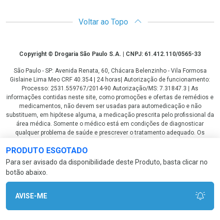
Voltar ao Topo
Copyright
Copyright © Drogaria São Paulo S.A. | CNPJ: 61.412.110/0565-33
São Paulo - SP: Avenida Renata, 60, Chácara Belenzinho - Vila Formosa
Gislaine Lima Meo CRF 40.354 | 24 horas| Autorização de funcionamento:
Processo: 2531.559767/2014-90 Autorização/MS: 7.31847.3 | As
informações contidas neste site, como promoções e ofertas de remédios e
medicamentos, não devem ser usadas para automedicação e não
substituem, em hipótese alguma, a medicação prescrita pelo profissional da
área médica. Somente o médico está em condições de diagnosticar
qualquer problema de saúde e prescrever o tratamento adequado. Os
preços e as promoções são válidos apenas para compras via internet. As
PRODUTO ESGOTADO
fotos contidas em nosso site são meramente ilustrativas. *Preços e
disponibilidade sujeitos a alterações no decorrer do dia. Antibióticos e
Para ser avisado da disponibilidade deste Produto, basta clicar no
antimicrobianos vendas apenas em lojas físicas ou televendas. Portaria nº
botão abaixo.
344 - 01/02/1999 - Ministério da Saúde. Horário de funcionamento Central
de Vendas e Atendimento ao Cliente 4003 3393 ou 0800 779 8767 de
domingo a domingo das 08h00 às 20h00.
AVISE-ME
LGPD Aceite os Cookies