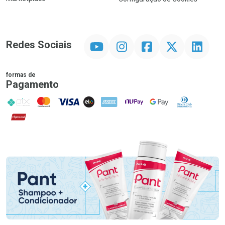
YouTube
Instagram
Facebook
Twitter
Linkedin
Redes Sociais
formas de
Pagamento
PIX
MasterCard
VISA
ELO
AMEX
NuPay
Google Pay
Diners Club
Hipercard
Promoção em Destaque