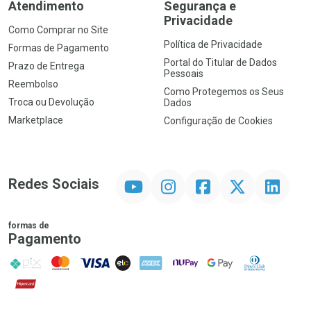
Atendimento
Segurança e
Privacidade
Como Comprar no Site
Política de Privacidade
Formas de Pagamento
Portal do Titular de Dados
Prazo de Entrega
Pessoais
Reembolso
Como Protegemos os Seus
Troca ou Devolução
Dados
Marketplace
Configuração de Cookies
YouTube
Instagram
Facebook
Twitter
Linkedin
Redes Sociais
formas de
Pagamento
PIX
MasterCard
VISA
ELO
AMEX
NuPay
Google Pay
Diners Club
Hipercard