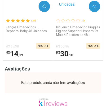
COMPRAR
COMPRAR
(34)
(0)
Lenços Umedecidos
Kit Lenço Umedecido Huggies
Ativar Desconto
Ativar Desconto
Bepantol Baby 48 Unidades
Higiene Superior Limpam 2x
Comprar sem Desconto
Mais 4 Pacotes de 48
Comprar sem Desconto
Unidades
Por R$ 64,79/cada
Por R$ 64,79/cada
Comprar sem Desconto
Comprar sem Desconto
20% OFF
45% OFF
Por R$ 64,79/cada
Por R$ 64,79/cada
R$ 17,98
R$ 55,96
14
30
R$
R$
,39
,90
FECHAR
F
FECHAR
F
Avaliações
Laboratório
Laboratório
Por Menos
Por Menos
Este produto ainda não tem avaliações