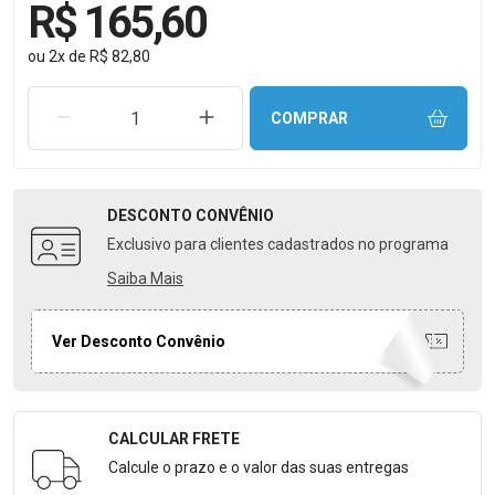
R$ 165,60
ou
2
x
de
R$ 82,80
REMOVER UMA UNIDADE
AUMENTAR UMA UNIDADE
COMPRAR
DESCONTO
CONVÊNIO
Exclusivo para clientes cadastrados no programa
Saiba Mais
Ver Desconto Convênio
CALCULAR FRETE
Formulário para Calcular o Frete
Calcule o prazo e o valor das suas entregas