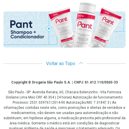
Promoção em Destaque
Voltar ao Topo
Copyright
Copyright © Drogaria São Paulo S.A. | CNPJ: 61.412.110/0565-33
São Paulo - SP: Avenida Renata, 60, Chácara Belenzinho - Vila Formosa
Gislaine Lima Meo CRF 40.354 | 24 horas| Autorização de funcionamento:
Processo: 2531.559767/2014-90 Autorização/MS: 7.31847.3 | As
informações contidas neste site, como promoções e ofertas de remédios e
medicamentos, não devem ser usadas para automedicação e não
substituem, em hipótese alguma, a medicação prescrita pelo profissional da
área médica. Somente o médico está em condições de diagnosticar
qualquer problema de saúde e prescrever o tratamento adequado. Os