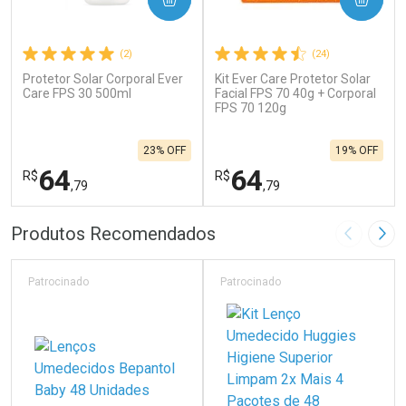
(2)
(24)
Protetor Solar Corporal Ever
Kit Ever Care Protetor Solar
Care FPS 30 500ml
Facial FPS 70 40g + Corporal
FPS 70 120g
23% OFF
19% OFF
64
64
R$
R$
,79
,79
FECHAR
F
FECHAR
F
Produtos Recomendados
Imagem A
Pró
Laboratório
Laboratório
Por Menos
Por Menos
Patrocinado
Patrocinado