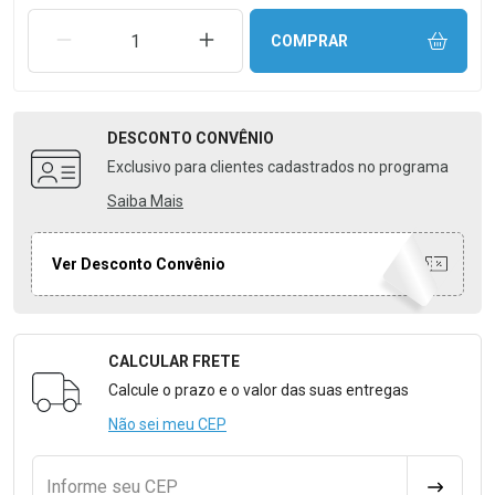
REMOVER UMA UNIDADE
AUMENTAR UMA UNIDADE
COMPRAR
DESCONTO
CONVÊNIO
Exclusivo para clientes cadastrados no programa
Saiba Mais
Ver Desconto Convênio
CALCULAR FRETE
Formulário para Calcular o Frete
Calcule o prazo e o valor das suas entregas
Não sei meu CEP
Informe seu CEP
CALCULA