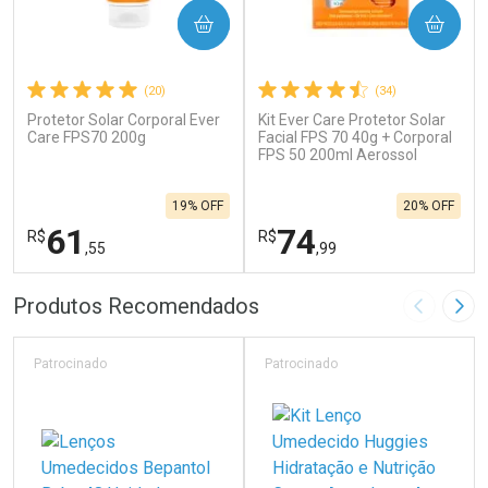
COMPRAR
COMPRAR
(20)
(34)
Protetor Solar Corporal Ever
Kit Ever Care Protetor Solar
Care FPS70 200g
Facial FPS 70 40g + Corporal
FPS 50 200ml Aerossol
19% OFF
20% OFF
61
74
R$
R$
,55
,99
FECHAR
F
FECHAR
F
Produtos Recomendados
Imagem A
Pró
Laboratório
Laboratório
Por Menos
Por Menos
Patrocinado
Patrocinado