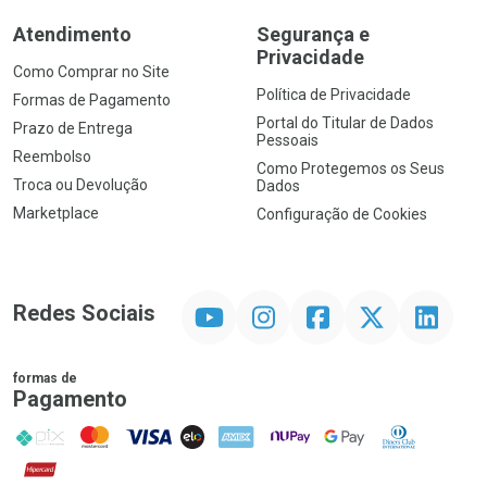
Atendimento
Segurança e
Privacidade
Como Comprar no Site
Política de Privacidade
Formas de Pagamento
Portal do Titular de Dados
Prazo de Entrega
Pessoais
Reembolso
Como Protegemos os Seus
Troca ou Devolução
Dados
Marketplace
Configuração de Cookies
YouTube
Instagram
Facebook
Twitter
Linkedin
Redes Sociais
formas de
Pagamento
PIX
MasterCard
VISA
ELO
AMEX
NuPay
Google Pay
Diners Club
Hipercard