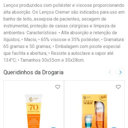
Lenços produzidos com poliéster e viscose proporcionando
alta absorção. Os Lenços Cremer são indicados para uso em
banho de leito, assepsia de pacientes, secagem de
instrumental, proteção de caixas cirúrgicas e limpeza de
ambientes. Características: • Alta absorção e retenção de
líquidos; • Macio; • 65% viscose e 35% poliéster; • Gramatura:
65 gramas e 50 gramas; • Embalagem com picote especial
que facilita a abertura; • Resiste a autoclave a vapor até
134°C; • Tamanhos 30x35cm e 30x28cm.
Queridinhos da Drogaria
Imagem A
Pró
ADICIONAR AOS FAVORITOS
ADIC