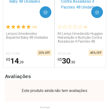
COMPRAR
COMPRAR
(34)
(0)
Lenços Umedecidos
Kit Lenço Umedecido Huggies
Ativar Desconto
Ativar Desconto
Bepantol Baby 48 Unidades
Hidratação e Nutrição Contra
Comprar sem Desconto
Assaduras 4 Pacotes 48
Comprar sem Desconto
Unidades
Por R$ 61,55/cada
Por R$ 74,99/cada
Comprar sem Desconto
Comprar sem Desconto
20% OFF
45% OFF
Por R$ 61,55/cada
Por R$ 74,99/cada
R$ 17,98
R$ 55,96
14
30
R$
R$
,39
,90
FECHAR
F
FECHAR
F
Avaliações
Laboratório
Laboratório
Por Menos
Por Menos
Este produto ainda não tem avaliações