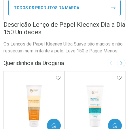
TODOS OS PRODUTOS DA MARCA
Descrição Lenço de Papel Kleenex Dia a Dia
150 Unidades
Os Lenços de Papel Kleenex Ultra Suave são macios e não
ressecam nem irritante a pele. Leve 150 e Pague Menos.
Queridinhos da Drogaria
Imagem A
Pró
ADICIONAR AOS FAVORITOS
ADIC
COMPRAR
COMPRAR