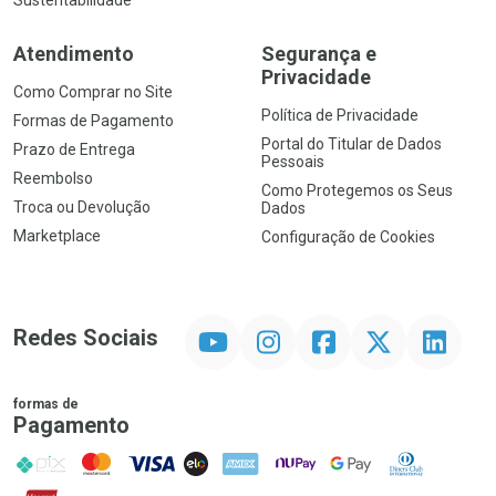
Sustentabilidade
Atendimento
Segurança e
Privacidade
Como Comprar no Site
Política de Privacidade
Formas de Pagamento
Portal do Titular de Dados
Prazo de Entrega
Pessoais
Reembolso
Como Protegemos os Seus
Troca ou Devolução
Dados
Marketplace
Configuração de Cookies
YouTube
Instagram
Facebook
Twitter
Linkedin
Redes Sociais
formas de
Pagamento
PIX
MasterCard
VISA
ELO
AMEX
NuPay
Google Pay
Diners Club
Hipercard