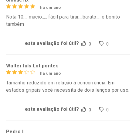
há um ano
Nota 10.... macio..... fácil para tirar....barato.... e bonito
também
esta avaliação foi útil?
0
0
Walter luís Lot pontes
há um ano
Tamanho reduzido em relação à concorrência. Em
estados gripais você necessita de dois lenços por uso.
esta avaliação foi útil?
0
0
Pedro l.