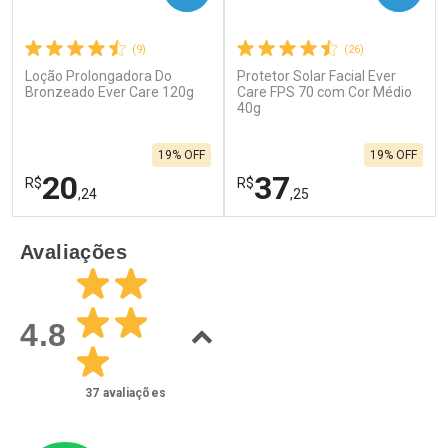
(9)
(26)
Loção Prolongadora Do
Protetor Solar Facial Ever
Bronzeado Ever Care 120g
Care FPS 70 com Cor Médio
40g
19% OFF
19% OFF
20
37
R$
R$
,24
,25
FECHAR
F
FECHAR
F
Avaliações
Laboratório
Laboratório
Por Menos
Por Menos
4.8
37
avaliações