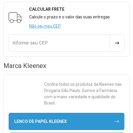
CALCULAR FRETE
Formulário para Calcular o Frete
Calcule o prazo e o valor das suas entregas
Não sei meu CEP
Informe seu CEP
CALCULA
Marca
Kleenex
Confira todos os produtos da
Kleenex
nas
Drogaria São Paulo. Somos a Farmácia
com a maior variedade e qualidade do
Brasil.
LENCO DE PAPEL KLEENEX