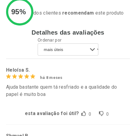
95%
dos clientes
recomendam
este produto
Detalhes das avaliações
Ativar Desconto
Ativar Desconto
Ordenar por
Comprar sem Desconto
Comprar sem Desconto
Por R$ 20,24/cada
Por R$ 37,25/cada
Comprar sem Desconto
Comprar sem Desconto
Por R$ 20,24/cada
Por R$ 37,25/cada
Heloísa S.
há 8 meses
Ajuda bastante quem tá resfriado e a qualidade do
papel é muito boa
esta avaliação foi útil?
0
0
Shmuel B.