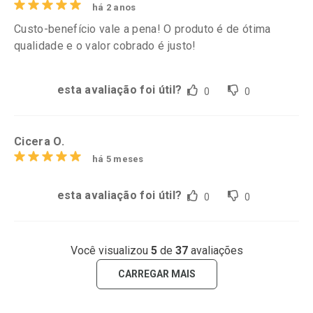
há 2 anos
Custo-benefício vale a pena! O produto é de ótima
qualidade e o valor cobrado é justo!
esta avaliação foi útil?
0
0
Cicera O.
há 5 meses
esta avaliação foi útil?
0
0
Você visualizou
5
de
37
avaliações
CARREGAR MAIS