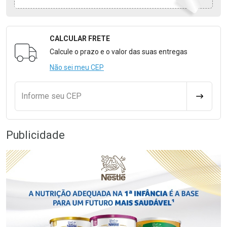
CALCULAR FRETE
Formulário para Calcular o Frete
Calcule o prazo e o valor das suas entregas
Não sei meu CEP
Informe seu CEP
CALCULA
Publicidade