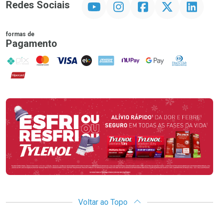
Redes Sociais
formas de
Pagamento
PIX
MasterCard
VISA
ELO
AMEX
NuPay
Google Pay
Diners Club
Hipercard
Promoção em Destaque
Voltar ao Topo