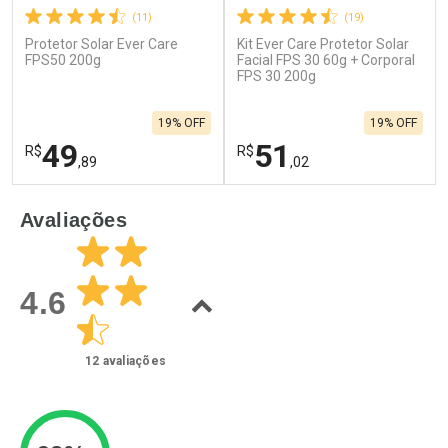
(11)
(19)
Protetor Solar Ever Care
Kit Ever Care Protetor Solar
FPS50 200g
Facial FPS 30 60g + Corporal
FPS 30 200g
19% OFF
19% OFF
49
51
R$
R$
,89
,02
FECHAR
F
FECHAR
F
Avaliações
Laboratório
Laboratório
Por Menos
Por Menos
4.6
12
avaliações