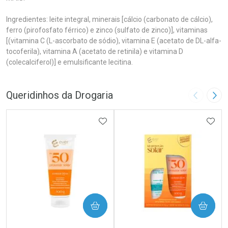
Ingredientes: leite integral, minerais [cálcio (carbonato de cálcio),
ferro (pirofosfato férrico) e zinco (sulfato de zinco)], vitaminas
[(vitamina C (L-ascorbato de sódio), vitamina E (acetato de DL-alfa-
tocoferila), vitamina A (acetato de retinila) e vitamina D
(colecalciferol)] e emulsificante lecitina.
Queridinhos da Drogaria
Imagem A
Pró
ADICIONAR AOS FAVORITOS
ADIC
COMPRAR
COMPRAR