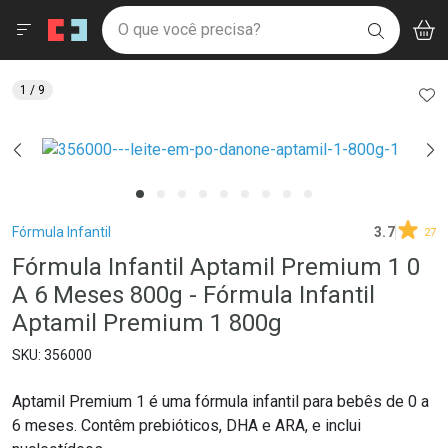
Drogaria São Paulo
Menu
Aces
Ir direto para a home
O que você precisa?
V
i
BUSCAR
Navegue pela página
Ir direto para o conteúdo
Faça a sua busca
Ir direto para a busca
Ir direto para a conta
AD
1
/ 9
Ir direto para a ajuda
Ir direto para a notificações
Ir direto para o carrinho
Ir direto para o menu
Breadcrumb
Fórmula Infantil
3.7
27
Fórmula Infantil Aptamil Premium 1 0
A 6 Meses 800g - Fórmula Infantil
Aptamil Premium 1 800g
356000
Aptamil Premium 1 é uma fórmula infantil para bebês de 0 a
6 meses. Contêm prebióticos, DHA e ARA, e inclui