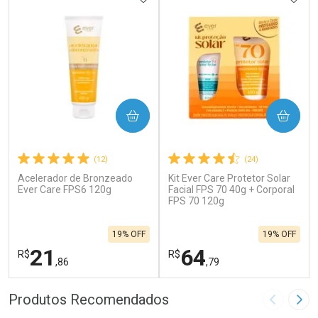
COMPRAR
COMPRAR
(12)
(24)
Acelerador de Bronzeado
Kit Ever Care Protetor Solar
Ever Care FPS6 120g
Facial FPS 70 40g + Corporal
FPS 70 120g
19% OFF
19% OFF
21
64
R$
R$
,86
,79
FECHAR
F
FECHAR
F
Produtos Recomendados
Imagem A
Pró