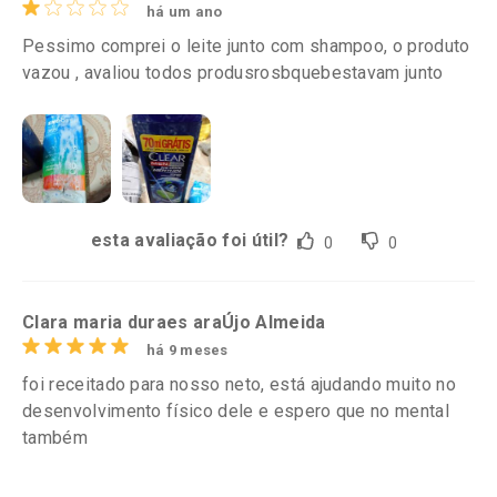
há um ano
Pessimo comprei o leite junto com shampoo, o produto
vazou , avaliou todos produsrosbquebestavam junto
esta avaliação foi útil?
0
0
Clara maria duraes araÚjo Almeida
há 9 meses
foi receitado para nosso neto, está ajudando muito no
desenvolvimento físico dele e espero que no mental
também