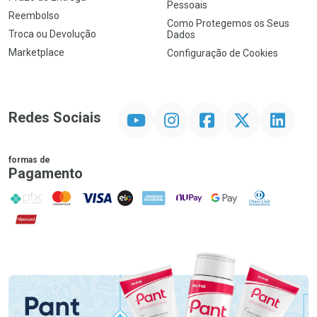
Pessoais
Reembolso
Como Protegemos os Seus
Troca ou Devolução
Dados
Marketplace
Configuração de Cookies
YouTube
Instagram
Facebook
Twitter
Linkedin
Redes Sociais
formas de
Pagamento
PIX
MasterCard
VISA
ELO
AMEX
NuPay
Google Pay
Diners Club
Hipercard
Promoção em Destaque