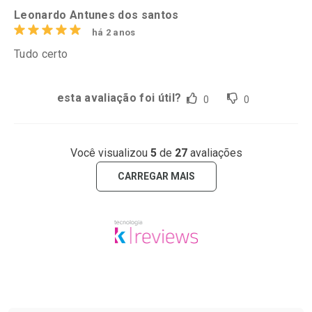
Leonardo Antunes dos santos
há 2 anos
Tudo certo
esta avaliação foi útil?
0
0
Você visualizou
5
de
27
avaliações
CARREGAR MAIS
Tudo sobre a Drogaria São Paulo