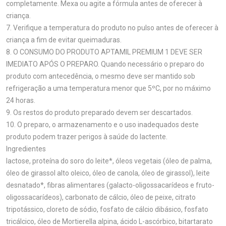
completamente. Mexa ou agite a fórmula antes de oferecer à
criança.
7. Verifique a temperatura do produto no pulso antes de oferecer à
criança a fim de evitar queimaduras.
8. O CONSUMO DO PRODUTO APTAMIL PREMIUM 1 DEVE SER
IMEDIATO APÓS O PREPARO. Quando necessário o preparo do
produto com antecedência, o mesmo deve ser mantido sob
refrigeração a uma temperatura menor que 5ºC, por no máximo
24 horas.
9. Os restos do produto preparado devem ser descartados.
10. O preparo, o armazenamento e o uso inadequados deste
produto podem trazer perigos à saúde do lactente.
Ingredientes
lactose, proteína do soro do leite*, óleos vegetais (óleo de palma,
óleo de girassol alto oleico, óleo de canola, óleo de girassol), leite
desnatado*, fibras alimentares (galacto-oligossacarídeos e fruto-
oligossacarídeos), carbonato de cálcio, óleo de peixe, citrato
tripotássico, cloreto de sódio, fosfato de cálcio dibásico, fosfato
tricálcico, óleo de Mortierella alpina, ácido L-ascórbico, bitartarato