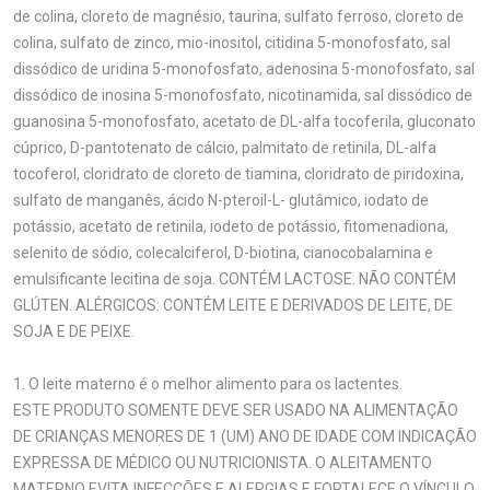
de colina, cloreto de magnésio, taurina, sulfato ferroso, cloreto de
colina, sulfato de zinco, mio-inositol, citidina 5-monofosfato, sal
dissódico de uridina 5-monofosfato, adenosina 5-monofosfato, sal
dissódico de inosina 5-monofosfato, nicotinamida, sal dissódico de
guanosina 5-monofosfato, acetato de DL-alfa tocoferila, gluconato
cúprico, D-pantotenato de cálcio, palmitato de retinila, DL-alfa
tocoferol, cloridrato de cloreto de tiamina, cloridrato de piridoxina,
sulfato de manganês, ácido N-pteroil-L- glutâmico, iodato de
potássio, acetato de retinila, iodeto de potássio, fitomenadiona,
selenito de sódio, colecalciferol, D-biotina, cianocobalamina e
emulsificante lecitina de soja. CONTÉM LACTOSE. NÃO CONTÉM
GLÚTEN. ALÉRGICOS: CONTÉM LEITE E DERIVADOS DE LEITE, DE
SOJA E DE PEIXE.
1. O leite materno é o melhor alimento para os lactentes.
ESTE PRODUTO SOMENTE DEVE SER USADO NA ALIMENTAÇÃO
DE CRIANÇAS MENORES DE 1 (UM) ANO DE IDADE COM INDICAÇÃO
EXPRESSA DE MÉDICO OU NUTRICIONISTA. O ALEITAMENTO
MATERNO EVITA INFECÇÕES E ALERGIAS E FORTALECE O VÍNCULO