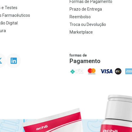
s
Formas de Pagamento
 e Testes
Prazo de Entrega
s Farmacêuticos
Reembolso
ão Digital
Troca ou Devolução
ura
Marketplace
formas de
ter
Linkedin
Pagamento
PIX
MasterCard
VISA
ELO
AME