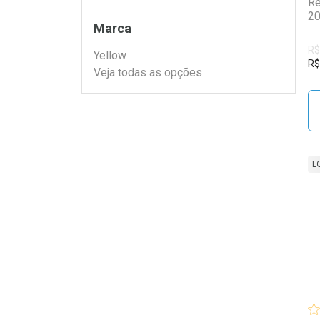
Re
2
Filtros
Marca
R$
Yellow
R$
Veja todas as opções
L
L
P