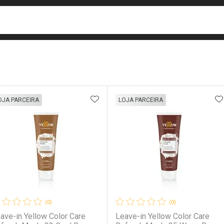
busca
isa?
e
ateleira
ADICIONAR AOS FAVORITOS
A
OJA PARCEIRA
LOJA PARCEIRA
(0)
(0)
ave-in Yellow Color Care
Leave-in Yellow Color Care