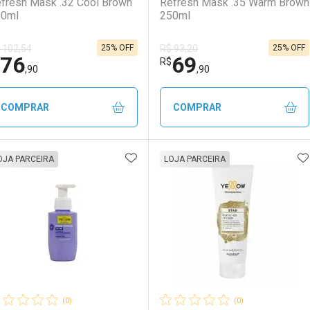
fresh Mask .32 Cool Brown
Refresh Mask .35 Warm Brown
00ml
250ml
25% OFF
25% OFF
 102,54
R$ 93,20
76
69
R$
,90
,90
COMPRAR
COMPRAR
ADICIONAR AOS FAVORITOS
A
FECHAR
FECHAR
F
F
OJA PARCEIRA
LOJA PARCEIRA
aboratório
or Menos
Laboratório
Por Menos
(0)
(0)