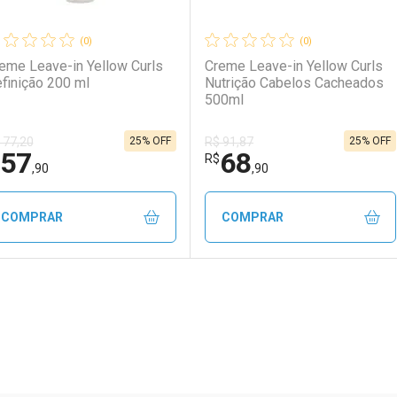
(0)
(0)
eme Leave-in Yellow Curls
Creme Leave-in Yellow Curls
finição 200 ml
Nutrição Cabelos Cacheados
500ml
25% OFF
25% OFF
 77,20
R$ 91,87
57
68
Ativar Desconto
Ativar Desconto
R$
,90
,90
Comprar sem Desconto
Comprar sem Desconto
Comprar sem Desconto
Comprar sem Desconto
COMPRAR
COMPRAR
Por R$ 101,90/cada
Por R$ 101,90/cada
Por R$ 57,90/cada
Por R$ 57,90/cada
FECHAR
FECHAR
F
F
aboratório
or Menos
Laboratório
Por Menos
ão Paulo