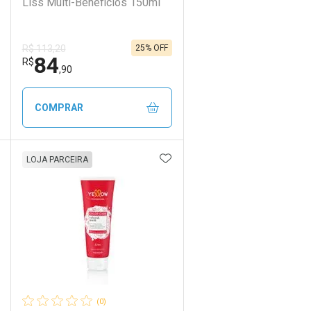
Liss Multi-Beneficios 150ml
25% OFF
R$ 113,20
84
R$
,90
COMPRAR
DICIONAR AOS FAVORITOS
ADICIONAR AOS FAVORIT
ECHAR
ECHAR
FECHAR
FECHAR
LOJA PARCEIRA
Laboratório
Por Menos
(0)