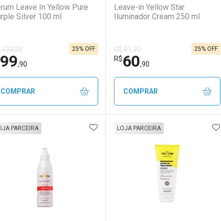
rum Leave In Yellow Pure
Leave-in Yellow Star
rple Silver 100 ml
Iluminador Cream 250 ml
25% OFF
25% OFF
 133,20
R$ 81,20
99
60
Ativar Desconto
Ativar Desconto
R$
,90
,90
Comprar sem Desconto
Comprar sem Desconto
Comprar sem Desconto
Comprar sem Desconto
COMPRAR
COMPRAR
Por R$ 76,90/cada
Por R$ 76,90/cada
Por R$ 69,90/cada
Por R$ 69,90/cada
ADICIONAR AOS FAVORITOS
A
FECHAR
FECHAR
F
F
OJA PARCEIRA
LOJA PARCEIRA
aboratório
or Menos
Laboratório
Por Menos