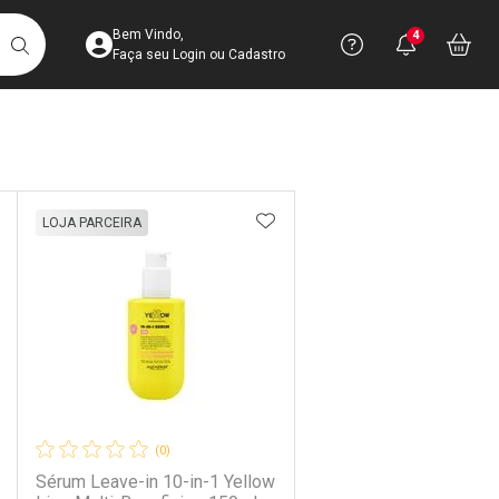
Acesse sua Conta
Precisa de 
Notific
Aces
Bem Vindo,
4
Você po
notifica
Vo
it
BUSCAR
Ver Recursos 
Faça seu Login ou Cadastro
Atendimento ao 
Linkage
Central de Ajud
DICIONAR AOS FAVORITOS
ADICIONAR AOS FAVORIT
LOJA PARCEIRA
Televendas
4003-3393
(0)
Sérum Leave-in 10-in-1 Yellow