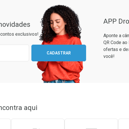
APP Dro
 novidades
contos exclusivos!
Aponte a câm
QR Code ao 
ixo para receber as melhores ofertas:
ofertas e de
CADASTRAR
você!
Ativar Desconto
Ativar Desconto
Comprar sem Desconto
Comprar sem Desconto
Comprar sem Desconto
Comprar sem Desconto
Por R$ 57,90/cada
Por R$ 57,90/cada
Por R$ 68,90/cada
Por R$ 68,90/cada
ncontra aqui