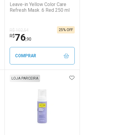
Leave-in Yellow Color Care
Refresh Mask .6 Red 250 ml
25% OFF
R$ 102,54
76
Ativar Desconto
R$
,90
Comprar sem Desconto
Comprar sem Desconto
COMPRAR
Por R$ 84,90/cada
Por R$ 84,90/cada
DICIONAR AOS FAVORITOS
ADICIONAR AOS FAVORIT
ECHAR
ECHAR
FECHAR
FECHAR
LOJA PARCEIRA
Laboratório
Por Menos