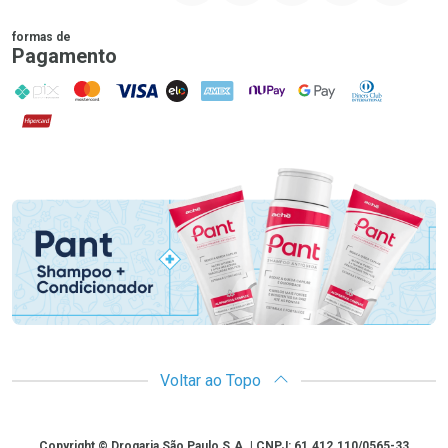
formas de
Pagamento
PIX
MasterCard
VISA
ELO
AMEX
NuPay
Google Pay
Diners Club
Hipercard
Promoção em Destaque
Voltar ao Topo
Copyright
Copyright © Drogaria São Paulo S.A. | CNPJ: 61.412.110/0565-33