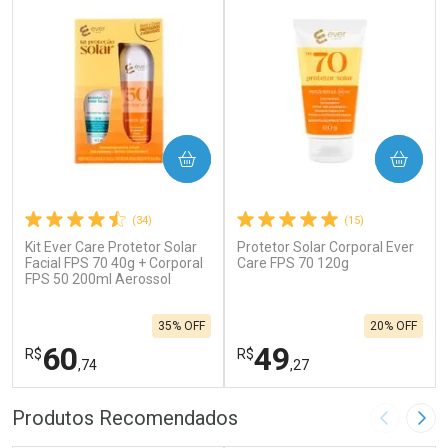
COMPRAR
COMPRAR
(34)
(15)
Kit Ever Care Protetor Solar
Protetor Solar Corporal Ever
Facial FPS 70 40g + Corporal
Care FPS 70 120g
FPS 50 200ml Aerossol
35% OFF
20% OFF
60
49
R$
R$
,74
,27
FECHAR
F
FECHAR
F
Produtos Recomendados
Imagem A
Pró