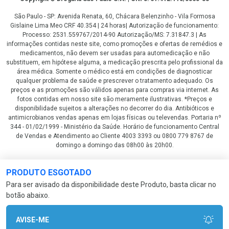
São Paulo - SP: Avenida Renata, 60, Chácara Belenzinho - Vila Formosa
Gislaine Lima Meo CRF 40.354 | 24 horas| Autorização de funcionamento:
Processo: 2531.559767/2014-90 Autorização/MS: 7.31847.3 | As
informações contidas neste site, como promoções e ofertas de remédios e
medicamentos, não devem ser usadas para automedicação e não
substituem, em hipótese alguma, a medicação prescrita pelo profissional da
área médica. Somente o médico está em condições de diagnosticar
qualquer problema de saúde e prescrever o tratamento adequado. Os
preços e as promoções são válidos apenas para compras via internet. As
fotos contidas em nosso site são meramente ilustrativas. *Preços e
disponibilidade sujeitos a alterações no decorrer do dia. Antibióticos e
antimicrobianos vendas apenas em lojas físicas ou televendas. Portaria nº
344 - 01/02/1999 - Ministério da Saúde. Horário de funcionamento Central
de Vendas e Atendimento ao Cliente 4003 3393 ou 0800 779 8767 de
domingo a domingo das 08h00 às 20h00.
LGPD Aceite os Cookies
PRODUTO ESGOTADO
Para ser avisado da disponibilidade deste Produto, basta clicar no
botão abaixo.
AVISE-ME