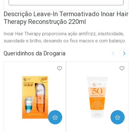
Descrição Leave-In Termoativado Inoar Hair
Therapy Reconstrução 220ml
Inoar Hair Therapy proporciona ação antifrizz, elasticidade,
suavidade e brilho, deixando os fios macios e com balanço.
Queridinhos da Drogaria
Imagem A
Pró
ADICIONAR AOS FAVORITOS
ADIC
COMPRAR
COMPRAR