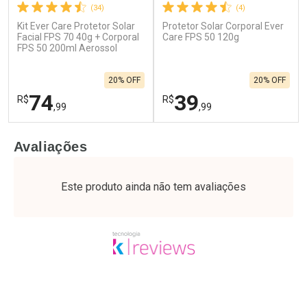
(34)
(4)
Kit Ever Care Protetor Solar
Protetor Solar Corporal Ever
Facial FPS 70 40g + Corporal
Care FPS 50 120g
FPS 50 200ml Aerossol
20% OFF
20% OFF
74
39
R$
R$
,99
,99
FECHAR
F
FECHAR
F
Avaliações
Laboratório
Laboratório
Por Menos
Por Menos
Este produto ainda não tem avaliações