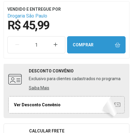
Drogaria São Paulo
R$ 45,99
REMOVER UMA UNIDADE
AUMENTAR UMA UNIDADE
COMPRAR
DESCONTO
CONVÊNIO
Exclusivo para clientes cadastrados no programa
Saiba Mais
Ver Desconto Convênio
CALCULAR FRETE
Formulário para Calcular o Frete