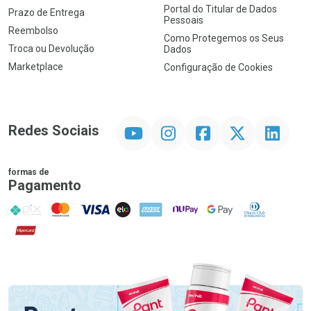
Portal do Titular de Dados
Prazo de Entrega
Pessoais
Reembolso
Como Protegemos os Seus
Troca ou Devolução
Dados
Marketplace
Configuração de Cookies
YouTube
Instagram
Facebook
Twitter
Linkedin
Redes Sociais
formas de
Pagamento
PIX
MasterCard
VISA
ELO
AMEX
NuPay
Google Pay
Diners Club
Hipercard
Promoção em Destaque