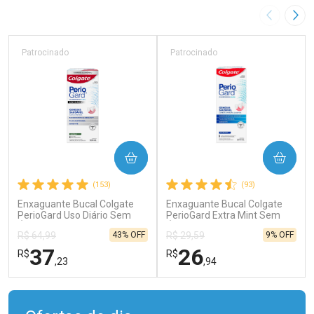
Imagem A
Pró
Patrocinado
Patrocinado
COMPRAR
COMPRAR
(153)
(93)
Enxaguante Bucal Colgate
Enxaguante Bucal Colgate
PerioGard Uso Diário Sem
PerioGard Extra Mint Sem
Álcool 500ml
Álcool 250ml
43% OFF
9% OFF
R$ 64,99
R$ 29,59
37
26
R$
R$
,23
,94
FECHAR
FECHAR
FEC
FEC
Laboratório
Laboratório