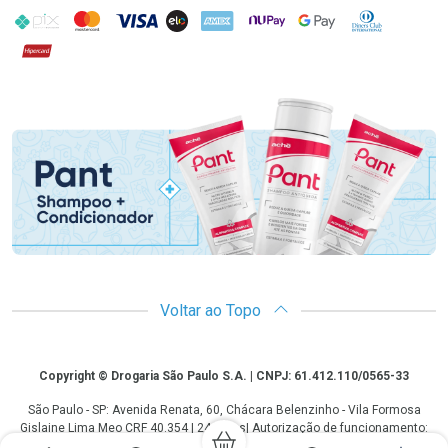
PIX
MasterCard
VISA
ELO
AMEX
NuPay
Google Pay
Diners Club
Hipercard
Promoção em Destaque
Voltar ao Topo
Copyright
Copyright © Drogaria São Paulo S.A. | CNPJ: 61.412.110/0565-33
São Paulo - SP: Avenida Renata, 60, Chácara Belenzinho - Vila Formosa
Gislaine Lima Meo CRF 40.354 | 24 horas| Autorização de funcionamento:
Processo: 2531.559767/2014-90 Autorização/MS: 7.31847.3 | As