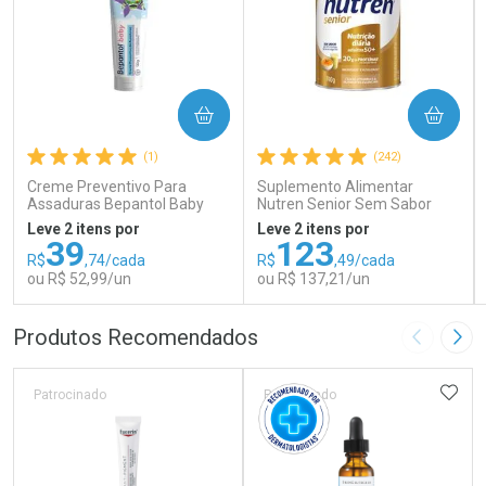
COMPRAR
COMPRAR
(1)
(242)
Creme Preventivo Para
Suplemento Alimentar
Assaduras Bepantol Baby
Nutren Senior Sem Sabor
Toy Story Personagens
740g
Leve 2 itens por
Leve 2 itens por
Sortidos 120g
39
123
R$
,74/cada
R$
,49/cada
ou R$ 52,99/un
ou R$ 137,21/un
FECHAR
FECHAR
FEC
FEC
Produtos Recomendados
Imagem A
Pró
Laboratório
Laboratório
Por Menos
Por Menos
ADIC
Patrocinado
Patrocinado