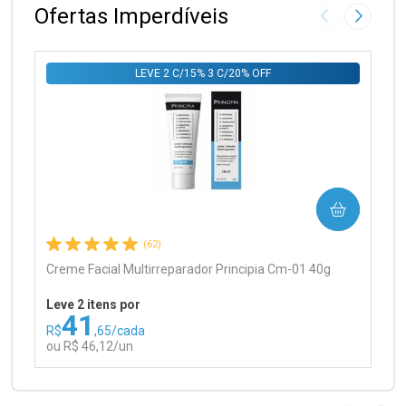
Ofertas Imperdíveis
Imagem Anter
Próxima
LEVE 2 C/15% 3 C/20% OFF
Ativar Desconto
COMPRAR
Comprar sem Desconto
Comprar sem Desconto
Por R$ 97,90/cada
Por R$ 97,90/cada
(62)
Creme Facial Multirreparador Principia Cm-01 40g
Leve 2 itens por
41
R$
,65/cada
ou R$ 46,12/un
FECHAR
FECHAR