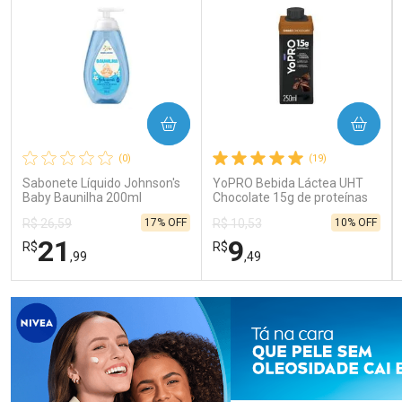
COMPRAR
COMPRAR
(0)
(19)
Sabonete Líquido Johnson's
YoPRO Bebida Láctea UHT
Baby Baunilha 200ml
Chocolate 15g de proteínas
250ml
17% OFF
10% OFF
R$ 26,59
R$ 10,53
21
9
R$
R$
,99
,49
FECHAR
FECHAR
FEC
FEC
Laboratório
Laboratório
Por Menos
Por Menos