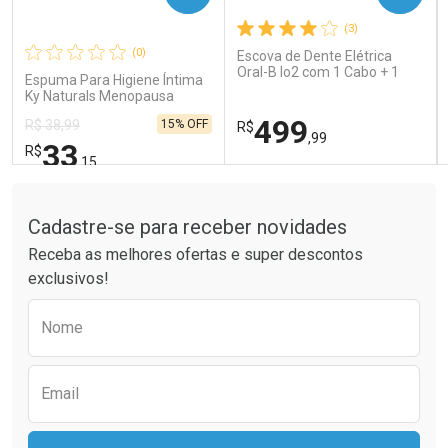
(3)
Comprar sem Desconto
Comprar sem Desconto
Comprar sem Desconto
Comprar sem Desconto
(0)
Escova de Dente Elétrica
Por R$ 66,43/cada
Por R$ 189,99/cada
Por R$ 66,43/cada
Por R$ 189,99/cada
Oral-B Io2 com 1 Cabo + 1
Espuma Para Higiene Íntima
Refil + Carregador
Ky Naturals Menopausa
150ml
499
15% OFF
R$ 38,99
R$
,99
33
R$
,15
Tudo sobre a Drogaria São Paulo
FECHAR
FECHAR
FEC
FEC
Laboratório
Laboratório
Por Menos
Por Menos
Cadastre-se para receber novidades
Receba as melhores ofertas e super descontos
exclusivos!
Preencha o formulário abaixo para receber 
Nome
Email
Ativar Desconto
Ativar Desconto