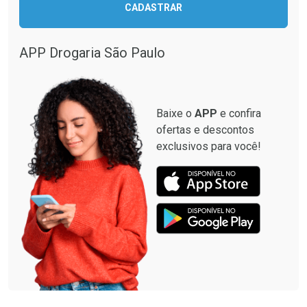
CADASTRAR
Comprar sem Desconto
Comprar sem Desconto
Comprar sem Desconto
Comprar sem Desconto
Por R$ 33,15/cada
Por R$ 499,99/cada
Por R$ 33,15/cada
Por R$ 499,99/cada
APP Drogaria São Paulo
Baixe o
APP
e confira
ofertas e descontos
exclusivos para você!