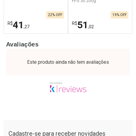
FPS 30 200g
22% OFF
19% OFF
41
51
R$
R$
,27
,02
FECHAR
F
FECHAR
F
Avaliações
Laboratório
Laboratório
Por Menos
Por Menos
Este produto ainda não tem avaliações
Tudo sobre a Drogaria São Paulo
Cadastre-se para receber novidades
Ativar Desconto
Ativar Desconto