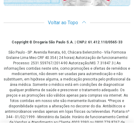
Voltar ao Topo
Copyright
Copyright © Drogaria São Paulo S.A. | CNPJ: 61.412.110/0565-33
São Paulo - SP: Avenida Renata, 60, Chácara Belenzinho - Vila Formosa
Gislaine Lima Meo CRF 40.354 | 24 horas| Autorização de funcionamento:
Processo: 2531.559767/2014-90 Autorização/MS: 7.31847.3 | As
informações contidas neste site, como promoções e ofertas de remédios e
medicamentos, não devem ser usadas para automedicação e não
substituem, em hipótese alguma, a medicação prescrita pelo profissional da
área médica. Somente o médico está em condições de diagnosticar
qualquer problema de saúde e prescrever o tratamento adequado. Os
preços e as promoções são válidos apenas para compras via internet. As
fotos contidas em nosso site são meramente ilustrativas. *Preços e
disponibilidade sujeitos a alterações no decorrer do dia. Antibióticos e
antimicrobianos vendas apenas em lojas físicas ou televendas. Portaria nº
344 - 01/02/1999 - Ministério da Saúde. Horário de funcionamento Central
de Vendas e Atendimento ao Cliente 4003 3393 ou 0800 779 8767 de
domingo a domingo das 08h00 às 20h00.
R$ 194,54