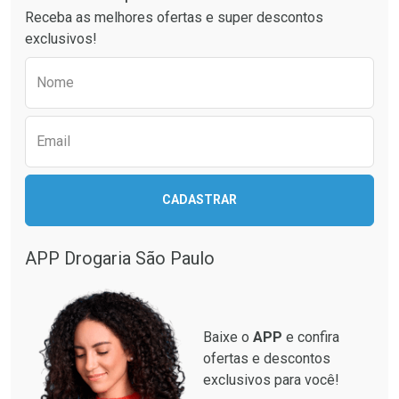
Receba as melhores ofertas e super descontos
Comprar sem Desconto
Comprar sem Desconto
exclusivos!
Por R$ 41,27/cada
Por R$ 51,02/cada
Comprar sem Desconto
Comprar sem Desconto
Preencha o formulário abaixo para receber 
Por R$ 41,27/cada
Por R$ 51,02/cada
Nome
Email
CADASTRAR
APP Drogaria São Paulo
Baixe o
APP
e confira
ofertas e descontos
exclusivos para você!