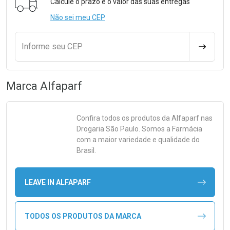
Calcule o prazo e o valor das suas entregas
Não sei meu CEP
Informe seu CEP
CALCULA
Marca
Alfaparf
Confira todos os produtos da
Alfaparf
nas
Drogaria São Paulo. Somos a Farmácia
com a maior variedade e qualidade do
Brasil.
LEAVE IN ALFAPARF
TODOS OS PRODUTOS DA MARCA