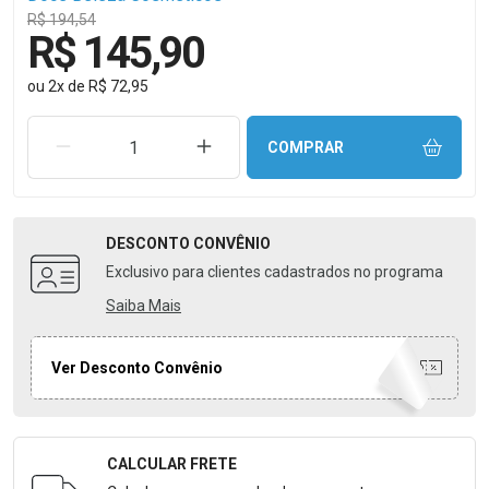
R$ 194,54
R$ 145,90
ou
2
x
de
R$ 72,95
REMOVER UMA UNIDADE
AUMENTAR UMA UNIDADE
COMPRAR
DESCONTO
CONVÊNIO
Exclusivo para clientes cadastrados no programa
Saiba Mais
Ver Desconto Convênio
CALCULAR FRETE
Formulário para Calcular o Frete