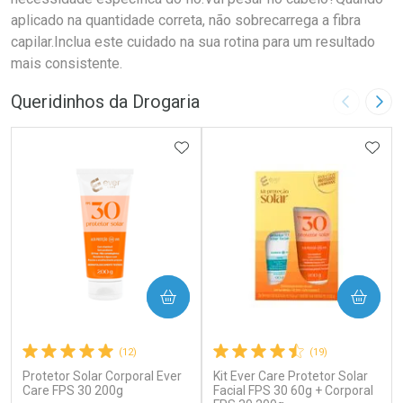
aplicado na quantidade correta, não sobrecarrega a fibra
capilar.Inclua este cuidado na sua rotina para um resultado
mais consistente.
Queridinhos da Drogaria
Imagem A
Pró
ADICIONAR AOS FAVORITOS
ADIC
COMPRAR
COMPRAR
(12)
(19)
Protetor Solar Corporal Ever
Kit Ever Care Protetor Solar
Care FPS 30 200g
Facial FPS 30 60g + Corporal