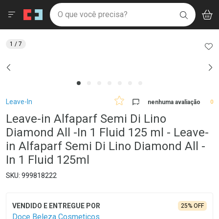
Drogaria São Paulo
Menu
Aces
Ir direto para a home
O que você precisa?
V
i
BUSCAR
Navegue pela página
Ir direto para o conteúdo
Faça a sua busca
Ir direto para a busca
Ir direto para a conta
AD
1
/ 7
Ir direto para a ajuda
Ir direto para a notificações
Ir direto para o carrinho
Ir direto para o menu
Breadcrumb
Leave-In
nenhuma avaliação
0
Leave-in Alfaparf Semi Di Lino
Diamond All -In 1 Fluid 125 ml - Leave-
in Alfaparf Semi Di Lino Diamond All -
In 1 Fluid 125ml
999818222
25% OFF
Doce Beleza Cosmeticos