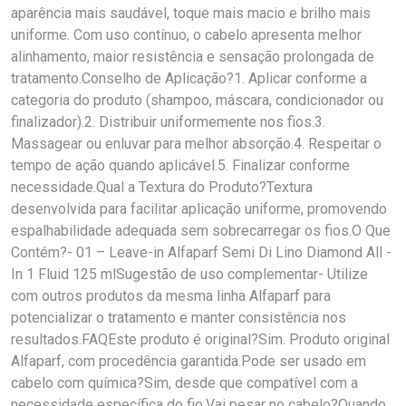
aparência mais saudável, toque mais macio e brilho mais
uniforme. Com uso contínuo, o cabelo apresenta melhor
alinhamento, maior resistência e sensação prolongada de
tratamento.Conselho de Aplicação?1. Aplicar conforme a
categoria do produto (shampoo, máscara, condicionador ou
finalizador).2. Distribuir uniformemente nos fios.3.
Massagear ou enluvar para melhor absorção.4. Respeitar o
tempo de ação quando aplicável.5. Finalizar conforme
necessidade.Qual a Textura do Produto?Textura
desenvolvida para facilitar aplicação uniforme, promovendo
espalhabilidade adequada sem sobrecarregar os fios.O Que
Contém?- 01 – Leave-in Alfaparf Semi Di Lino Diamond All -
In 1 Fluid 125 mlSugestão de uso complementar- Utilize
com outros produtos da mesma linha Alfaparf para
potencializar o tratamento e manter consistência nos
resultados.FAQEste produto é original?Sim. Produto original
Alfaparf, com procedência garantida.Pode ser usado em
cabelo com química?Sim, desde que compatível com a
necessidade específica do fio.Vai pesar no cabelo?Quando