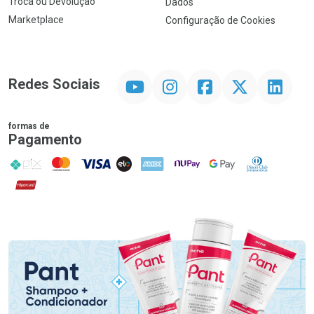
Troca ou Devolução
Dados
Marketplace
Configuração de Cookies
YouTube
Instagram
Facebook
Twitter
Linkedin
Redes Sociais
formas de
Pagamento
PIX
MasterCard
VISA
ELO
AMEX
NuPay
Google Pay
Diners Club
Hipercard
Promoção em Destaque