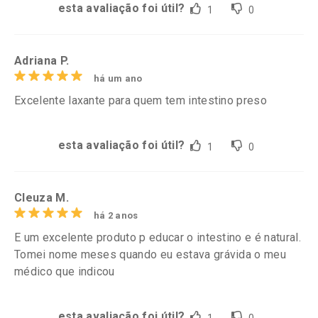
esta avaliação foi útil?
1
0
Adriana P.
há um ano
Excelente laxante para quem tem intestino preso
esta avaliação foi útil?
1
0
Cleuza M.
há 2 anos
E um excelente produto p educar o intestino e é natural.
Tomei nome meses quando eu estava grávida o meu
médico que indicou
esta avaliação foi útil?