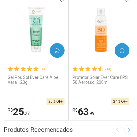
COMPRAR
COMPRAR
(14)
(14)
Gel Pós Sol Ever Care Aloe
Protetor Solar Ever Care FPS
Vera 120g
50 Aerossol 200ml
20% OFF
24% OFF
25
63
R$
R$
,27
,99
FECHAR
F
FECHAR
F
Produtos Recomendados
Imagem A
Pró