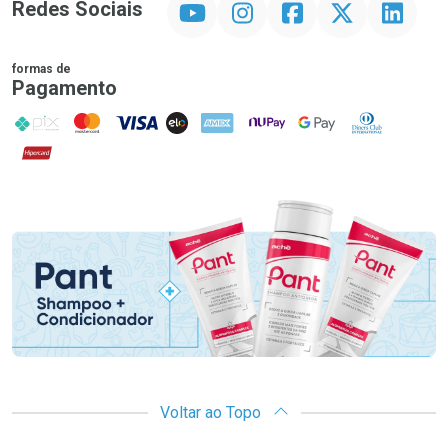
Redes Sociais
formas de
Pagamento
PIX
MasterCard
VISA
ELO
AMEX
NuPay
Google Pay
Diners Club
Hipercard
Promoção em Destaque
Voltar ao Topo