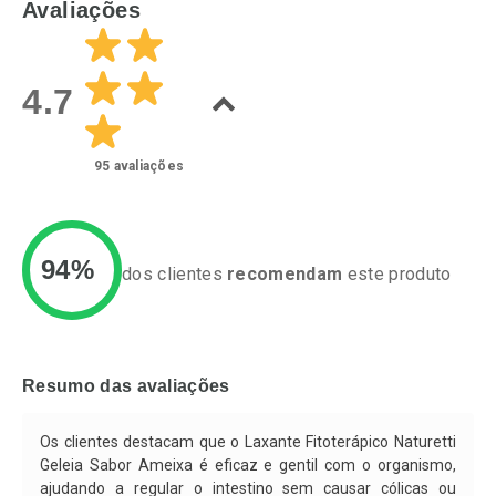
Avaliações
Laboratório
Laboratório
Por Menos
Por Menos
4.7
95
avaliações
94%
dos clientes
recomendam
este produto
Ativar Desconto
Ativar Desconto
Comprar sem Desconto
Comprar sem Desconto
Resumo das avaliações
Por R$ 13,99/cada
Por R$ 115,82/cada
Comprar sem Desconto
Comprar sem Desconto
Por R$ 13,99/cada
Por R$ 115,82/cada
Os clientes destacam que o Laxante Fitoterápico Naturetti
Geleia Sabor Ameixa é eficaz e gentil com o organismo,
ajudando a regular o intestino sem causar cólicas ou