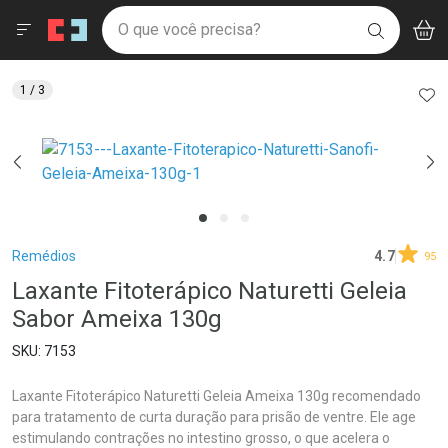
Drogaria São Paulo
Menu
Aces
Ir direto para a home
O que você precisa?
V
i
BUSCAR
Navegue pela página
Ir direto para o conteúdo
Faça a sua busca
Ir direto para a busca
Ir direto para a conta
AD
1
/ 3
Ir direto para a ajuda
Ir direto para a notificações
Ir direto para o carrinho
Ir direto para o menu
Breadcrumb
Remédios
4.7
95
Laxante Fitoterápico Naturetti Geleia
Sabor Ameixa 130g
7153
Laxante Fitoterápico Naturetti Geleia Ameixa 130g recomendado
para tratamento de curta duração para prisão de ventre. Ele age
estimulando contrações no intestino grosso, o que acelera o