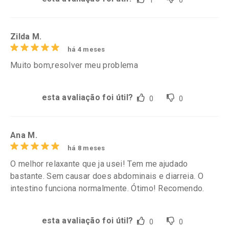
1
0
Zilda M.
há 4 meses
Muito bom,resolver meu problema
esta avaliação foi útil?
0
0
Ana M.
há 8 meses
O melhor relaxante que ja usei! Tem me ajudado
bastante. Sem causar does abdominais e diarreia. O
intestino funciona normalmente. Ótimo! Recomendo.
esta avaliação foi útil?
0
0