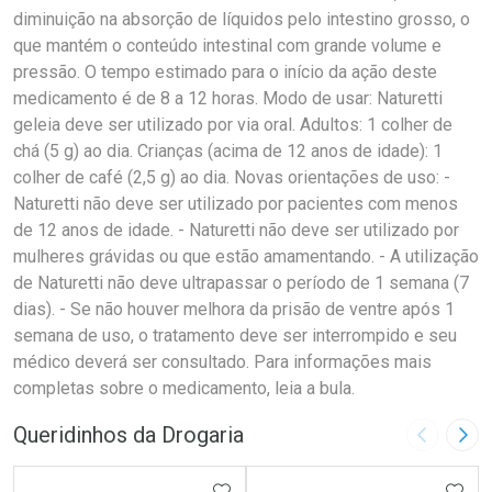
diminuição na absorção de líquidos pelo intestino grosso, o
que mantém o conteúdo intestinal com grande volume e
pressão. O tempo estimado para o início da ação deste
medicamento é de 8 a 12 horas. Modo de usar: Naturetti
geleia deve ser utilizado por via oral. Adultos: 1 colher de
chá (5 g) ao dia. Crianças (acima de 12 anos de idade): 1
colher de café (2,5 g) ao dia. Novas orientações de uso: -
Naturetti não deve ser utilizado por pacientes com menos
de 12 anos de idade. - Naturetti não deve ser utilizado por
mulheres grávidas ou que estão amamentando. - A utilização
de Naturetti não deve ultrapassar o período de 1 semana (7
dias). - Se não houver melhora da prisão de ventre após 1
semana de uso, o tratamento deve ser interrompido e seu
médico deverá ser consultado. Para informações mais
completas sobre o medicamento, leia a bula.
Queridinhos da Drogaria
Imagem A
Pró
ADICIONAR AOS FAVORITOS
ADIC