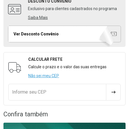
DESCONTO
CONVÊNIO
Exclusivo para clientes cadastrados no programa
Saiba Mais
Ver Desconto Convênio
CALCULAR FRETE
Formulário para Calcular o Frete
Calcule o prazo e o valor das suas entregas
Não sei meu CEP
Informe seu CEP
CALCULA
Confira também