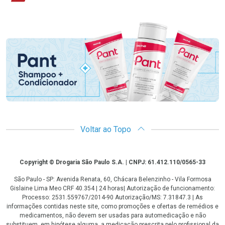
Promoção em Destaque
Voltar ao Topo
Copyright
Copyright © Drogaria São Paulo S.A. | CNPJ: 61.412.110/0565-33
São Paulo - SP: Avenida Renata, 60, Chácara Belenzinho - Vila Formosa
Gislaine Lima Meo CRF 40.354 | 24 horas| Autorização de funcionamento:
Processo: 2531.559767/2014-90 Autorização/MS: 7.31847.3 | As
informações contidas neste site, como promoções e ofertas de remédios e
medicamentos, não devem ser usadas para automedicação e não
substituem, em hipótese alguma, a medicação prescrita pelo profissional da