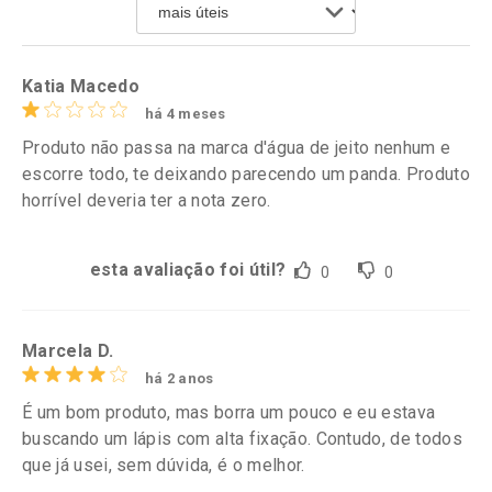
Por R$ 34,39/cada
Por R$ 64,79/cada
Comprar sem Desconto
Comprar sem Desconto
Por R$ 34,39/cada
Por R$ 64,79/cada
Katia Macedo
há 4 meses
Produto não passa na marca d'água de jeito nenhum e
escorre todo, te deixando parecendo um panda. Produto
horrível deveria ter a nota zero.
esta avaliação foi útil?
0
0
Marcela D.
há 2 anos
É um bom produto, mas borra um pouco e eu estava
buscando um lápis com alta fixação. Contudo, de todos
que já usei, sem dúvida, é o melhor.