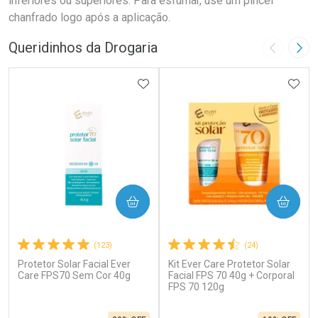
inferiores ou superiores. Para esfumar, use um pincel
chanfrado logo após a aplicação.
Queridinhos da Drogaria
Imagem A
Pró
ADICIONAR AOS FAVORITOS
ADIC
COMPRAR
COMPRAR
(123)
(24)
Protetor Solar Facial Ever
Kit Ever Care Protetor Solar
Care FPS70 Sem Cor 40g
Facial FPS 70 40g + Corporal
FPS 70 120g