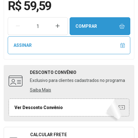
R$ 59,59
REMOVER UMA UNIDADE
AUMENTAR UMA UNIDADE
COMPRAR
ASSINAR
DESCONTO
CONVÊNIO
Exclusivo para clientes cadastrados no programa
Saiba Mais
Ver Desconto Convênio
CALCULAR FRETE
Formulário para Calcular o Frete