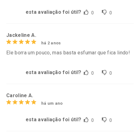
esta avaliação foi útil?
0
0
Jackeline A.
há 2 anos
Ele borra um pouco, mas basta esfumar que fica lindo!
esta avaliação foi útil?
0
0
Caroline A.
há um ano
esta avaliação foi útil?
0
0