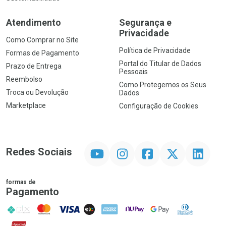
Atendimento
Segurança e
Privacidade
Como Comprar no Site
Política de Privacidade
Formas de Pagamento
Portal do Titular de Dados
Prazo de Entrega
Pessoais
Reembolso
Como Protegemos os Seus
Troca ou Devolução
Dados
Marketplace
Configuração de Cookies
YouTube
Instagram
Facebook
Twitter
Linkedin
Redes Sociais
formas de
Pagamento
PIX
MasterCard
VISA
ELO
AMEX
NuPay
Google Pay
Diners Club
Hipercard