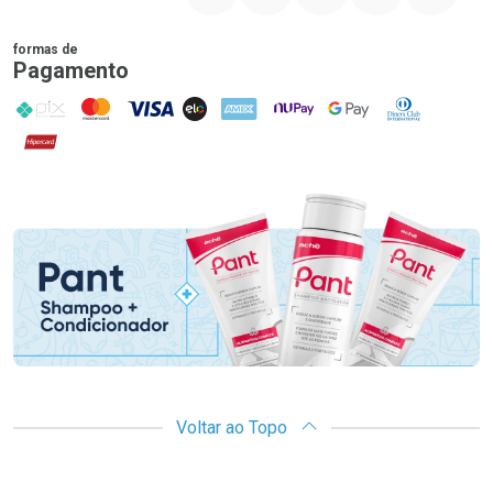
formas de
Pagamento
PIX
MasterCard
VISA
ELO
AMEX
NuPay
Google Pay
Diners Club
Hipercard
Promoção em Destaque
Voltar ao Topo