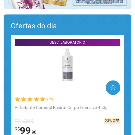
Ofertas do dia
DESC. LABORATÓRIO
COMPRAR
(79)
Hidratante Corporal Epidrat Corpo Intensivo 450g
23% OFF
R$ 129,90
99
R$
,90