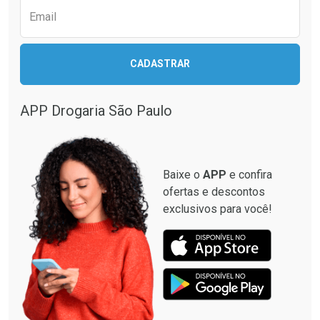
Email
Ativar Desconto
Ativar Desconto
CADASTRAR
Comprar sem Desconto
Comprar sem Desconto
Comprar sem Desconto
Comprar sem Desconto
Por R$ 17,49/cada
Por R$ 33,15/cada
Por R$ 17,49/cada
Por R$ 33,15/cada
APP Drogaria São Paulo
Baixe o
APP
e confira
ofertas e descontos
exclusivos para você!