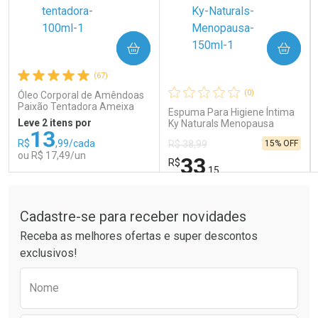
COMPRAR
COMPRAR
Ativar Desconto
Ativar Desconto
(67)
Comprar sem Desconto
Comprar sem Desconto
Comprar sem Desconto
Comprar sem Desconto
(0)
Óleo Corporal de Amêndoas
Por R$ 14,39/cada
Por R$ 41,99/cada
Por R$ 14,39/cada
Por R$ 41,99/cada
Paixão Tentadora Ameixa
Espuma Para Higiene Íntima
Rubi 100ml
Leve 2 itens por
Ky Naturals Menopausa
13
150ml
R$
,99/cada
15% OFF
R$ 38,99
ou R$ 17,49/un
33
R$
,15
Tudo sobre a Drogaria São Paulo
FECHAR
FECHAR
FEC
FEC
Laboratório
Laboratório
Por Menos
Por Menos
Cadastre-se para receber novidades
Receba as melhores ofertas e super descontos
exclusivos!
Preencha o formulário abaixo para receber 
Nome