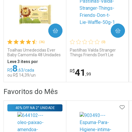
COMPRAR
COMPRAR
Ativar Desconto
Ativar Desconto
(36)
(0)
Comprar sem Desconto
Comprar sem Desconto
Comprar sem Desconto
Comprar sem Desconto
Toalhas Umedecidas Ever
Pastilhas Valda Stranger
Por R$ 266,99/cada
Por R$ 407,99/cada
Por R$ 266,99/cada
Por R$ 407,99/cada
Baby Camomila 48 Unidades
Things Friends Don’t Lie
Waffle 50g
Leve 3 itens por
8
41
R$
,63/cada
R$
,99
ou R$ 14,39/un
FECHAR
FECHAR
FEC
FEC
Favoritos do Mês
Laboratório
Laboratório
Por Menos
Por Menos
ADIC
40% OFF NA 2° UNIDADE