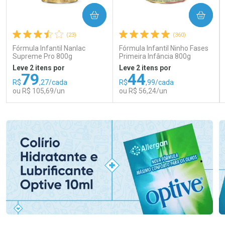
COMPRAR
COMPRAR
(23)
(360)
Fórmula Infantil Nanlac
Fórmula Infantil Ninho Fases
Supreme Pro 800g
Primeira Infância 800g
Leve 2 itens por
Leve 2 itens por
79
44
R$
,27/cada
R$
,99/cada
ou R$ 105,69/un
ou R$ 56,24/un
FECHAR
FECHAR
FEC
FEC
Laboratório
Laboratório
Por Menos
Por Menos
Ativar Desconto
Ativar Desconto