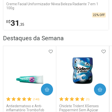
Creme Facial Uniformizador Nívea Beleza Radiante 7 em 1
100g
22% OFF
31
R$
,35
R
R
FECHA
FECHA
Destaques da Semana
Laboratório
Por Menos
ADICIONAR AOS FAVORITOS
ADIC
Ativar Desconto
COMPRAR
COMPRAR
(140)
(1)
Comprar sem Desconto
Comprar sem Desconto
Por R$ 31,35/cada
Por R$ 31,35/cada
Antiedematoso e Anti-
Chiclete Trident XSenses
inflamatório Trombofob
Peppermint Sem Açúcar