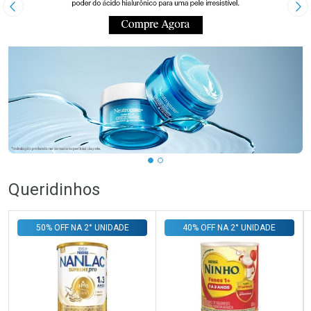
Imagem Anterior
Pr
Queridinhos
50% OFF NA 2° UNIDADE
40% OFF NA 2° UNIDADE