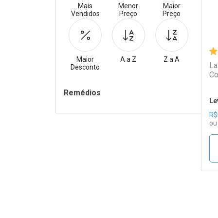
Mais
Menor
Maior
Vendidos
Preço
Preço
Maior
A a Z
Z a A
La
Desconto
Co
Filtros
Remédios
Le
R$
ou
L
P
Tudo sobre a Drogaria S