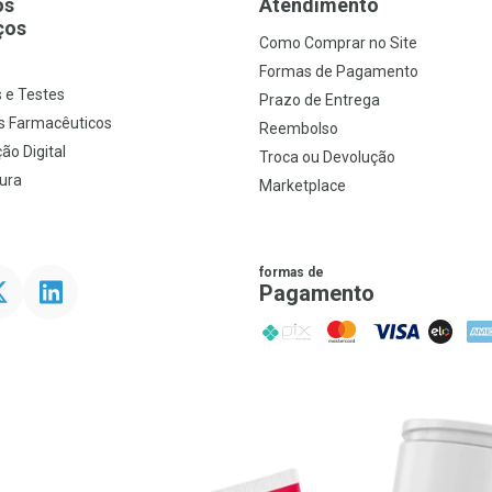
os
Atendimento
ços
Como Comprar no Site
s
Formas de Pagamento
 e Testes
Prazo de Entrega
s Farmacêuticos
Reembolso
ão Digital
Troca ou Devolução
ura
Marketplace
formas de
ter
Linkedin
Pagamento
PIX
MasterCard
VISA
ELO
AME