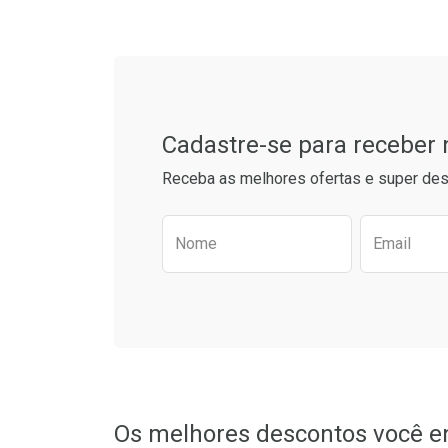
Cadastre-se para receber
Receba as melhores ofertas e super des
Preencha o formulário aba
Nome
Email
Os melhores descontos você e