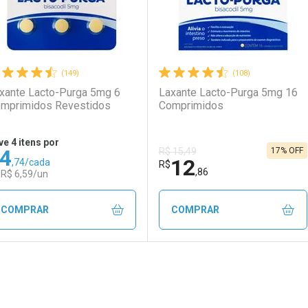
(149)
(108)
xante Lacto-Purga 5mg 6
Laxante Lacto-Purga 5mg 16
mprimidos Revestidos
Comprimidos
ve 4 itens por
4
17% OFF
R$ 15,49
12
,74/cada
R$
,86
 R$ 6,59/un
COMPRAR
COMPRAR
FECHAR
FECHAR
F
F
aboratório
or Menos
Laboratório
Por Menos
ão Paulo