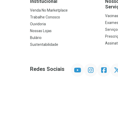
Institucional
Noss
Servi
Venda No Marketplace
Vacina
Trabalhe Conosco
Exames
Ouvidoria
Serviço
Nossas Lojas
Prescriç
Bulário
Assinat
Sustentabilidade
YouTube
Instagram
Facebook
Twit
Redes Sociais
Promoção em Destaque