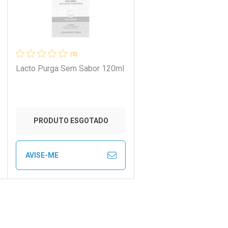
(0)
Lacto Purga Sem Sabor 120ml
PRODUTO ESGOTADO
AVISE-ME
ECHAR
ECHAR
FECHAR
FECHAR
Laboratório
Por Menos