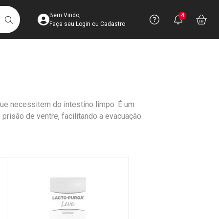
Acesse sua Conta
Precisa de 
Notific
Aces
Bem Vindo,
4
Você po
notifica
Vo
it
BUSCAR
Ver Recursos 
Faça seu Login ou Cadastro
Atendimento ao 
Central de Ajud
ue necessitem do intestino limpo. É um
Televendas
risão de ventre, facilitando a evacuação.
4003-3393
DICIONAR AOS FAVORITOS