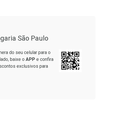
garia São Paulo
era do seu celular para o
lado, baixe o
APP
e confira
scontos exclusivos para
Ver Desconto Convênio