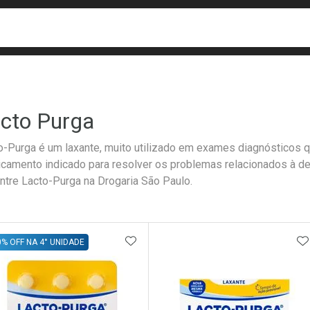
busca
isa?
cto Purga
o-Purga é um laxante, muito utilizado em exames diagnósticos q
camento indicado para resolver os problemas relacionados à de p
ntre Lacto-Purga na Drogaria São Paulo.
ateleira
ADICIONAR AOS FAVORITOS
A
0% OFF NA 4° UNIDADE