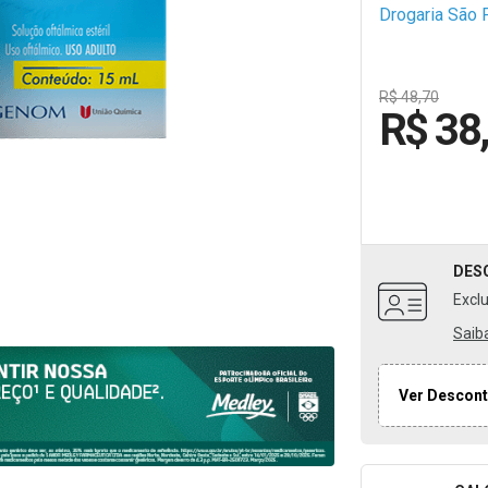
contato, sol, c
Drogaria São 
dentre outros.
embalagem co
R$ 48,70
R$ 38
DES
Excl
Saib
Ver Descont