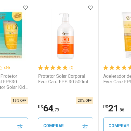
FAVORITOS
ADICIONAR AOS FAVORITOS
ADICIONAR AOS 
(24)
(2)
unidades
 Protetor
Protetor Solar Corporal
Acelerador d
conto
Ativar Desconto
Ativar Desc
5/cada
al FPS30
Ever Care FPS 30 500ml
Ever Care FP
tor Solar Kids
em Desconto
Comprar sem Desconto
Comprar s
em Desconto
Comprar sem Desconto
Comprar s
4/cada
Por R$ 42,56/cada
Por R$ 14,8
4/cada
Por R$ 42,56/cada
Por R$ 14,8
19% OFF
23% OFF
64
21
R$
R$
,79
,86
COMPRAR
COMPRAR