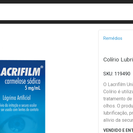
busca
isa?
Bread
Remédios
Colírio Lub
119490
O Lacrifilm Un
Colírio é utili
tratamento de 
olhos. O produ
lubrificação, 
alívio da secu
ocasionadas p