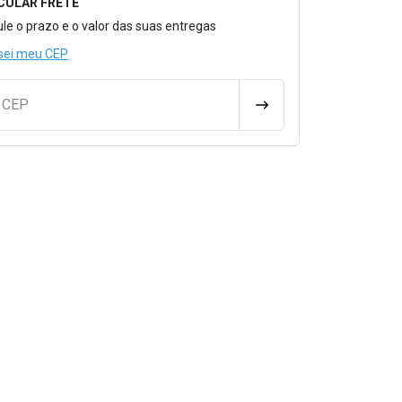
CULAR FRETE
o para Calcular o Frete
ule o prazo e o valor das suas entregas
sei meu CEP
u CEP
CALCULAR FRETE