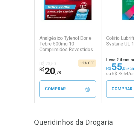
(5)
Analgésico Tylenol Dor e
Colírio Lubrif
Febre 500mg 10
Systane UL 
Comprimidos Revestidos
Leve 2 itens p
55
12% OFF
R$ 23,50
20
R$
,05/c
R$
,78
ou R$ 78,64/u
COMPRAR
COMPRAR
FECHAR
FECHAR
Queridinhos da Drogaria
Laboratório
Laborató
Por Menos
Por Men