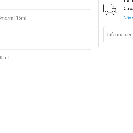
CAL
Formulári
Calc
m 5mg/ml 15ml
Não 
Informe se
00ml