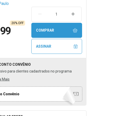
alor, vento,
Paulo
 A
ntém 15ml.
REMOVER UMA UNIDADE
AUMENTAR UMA UNIDA
20% OFF
,99
COMPRAR
ASSINAR
CONTO
CONVÊNIO
usivo para clientes cadastrados no programa
a Mais
o Convênio