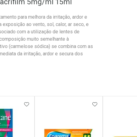
 Lacrifilm 5mg/ml 15ml
tamento para melhora da irritação, ardor e
xposição ao vento, sol, calor, ar seco, e
ociado com a utilização de lentes de
a composição muito semelhante à
ativo (carmelose sódica) se combina com as
ediata da irritação, ardor e secura dos
FAVORITOS
ADICIONAR AOS FAVORITOS
ADICIONAR AOS 
erência