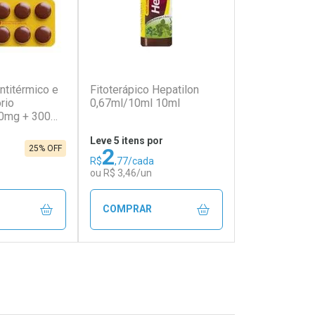
(148)
(37)
ntitérmico e
Fitoterápico Hepatilon
rio
0,67ml/10ml 10ml
30mg + 300mg
rágeas
Leve 5 itens por
2
25% OFF
R$
,77/cada
ou R$ 3,46/un
COMPRAR
FECHAR
FECHAR
FECHAR
FECHAR
rio
Laboratório
os
Por Menos