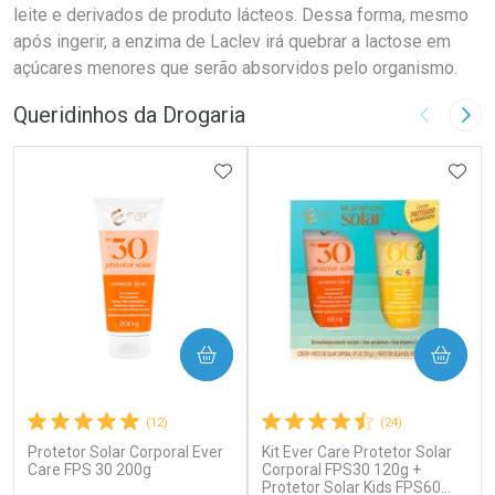
leite e derivados de produto lácteos. Dessa forma, mesmo
após ingerir, a enzima de Laclev irá quebrar a lactose em
açúcares menores que serão absorvidos pelo organismo.
Queridinhos da Drogaria
Imagem A
Pró
ADICIONAR AOS FAVORITOS
ADIC
COMPRAR
COMPRAR
(12)
(24)
Protetor Solar Corporal Ever
Kit Ever Care Protetor Solar
Care FPS 30 200g
Corporal FPS30 120g +
Protetor Solar Kids FPS60