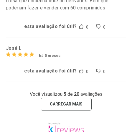
coisa que contenha leite ou derivados. Bem que
poderiam fazer e vender com 60 comprimidos
esta avaliação foi útil?
0
0
José l.
há 5 meses
esta avaliação foi útil?
0
0
Você visualizou
5
de
20
avaliações
CARREGAR MAIS