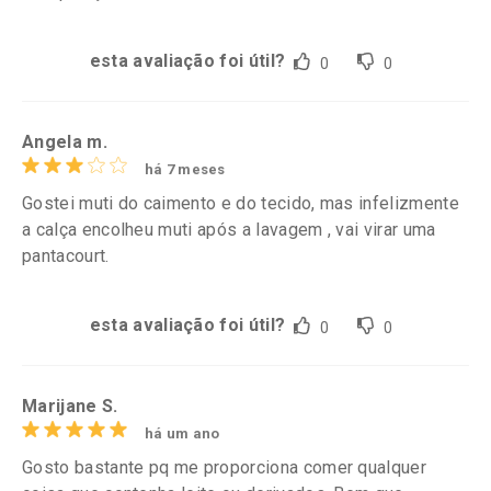
esta avaliação foi útil?
0
0
Angela m.
há 7 meses
Gostei muti do caimento e do tecido, mas infelizmente
a calça encolheu muti após a lavagem , vai virar uma
pantacourt.
esta avaliação foi útil?
0
0
Marijane S.
há um ano
Gosto bastante pq me proporciona comer qualquer