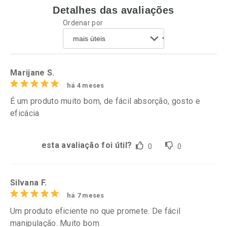
Detalhes das avaliações
Ativar Desconto
Ativar Desconto
Ordenar por
Comprar sem Desconto
Comprar sem Desconto
Por R$ 31,67/cada
Por R$ 43,54/cada
Comprar sem Desconto
Comprar sem Desconto
Por R$ 31,67/cada
Por R$ 43,54/cada
Marijane S.
há 4 meses
É um produto muito bom, de fácil absorção, gosto e
eficácia
esta avaliação foi útil?
0
0
Silvana F.
há 7 meses
Um produto eficiente no que promete. De fácil
manipulação. Muito bom