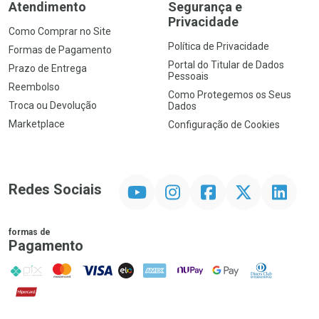
Atendimento
Segurança e
Privacidade
Como Comprar no Site
Política de Privacidade
Formas de Pagamento
Portal do Titular de Dados
Prazo de Entrega
Pessoais
Reembolso
Como Protegemos os Seus
Troca ou Devolução
Dados
Marketplace
Configuração de Cookies
YouTube
Instagram
Facebook
Twitter
Linkedin
Redes Sociais
formas de
Pagamento
PIX
MasterCard
VISA
ELO
AMEX
NuPay
Google Pay
Diners Club
Hipercard