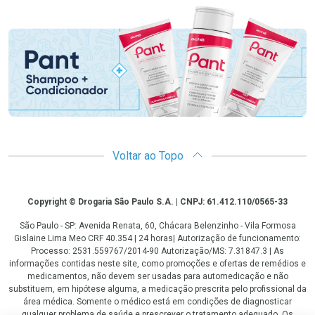
Promoção em Destaque
Voltar ao Topo
Copyright
Copyright © Drogaria São Paulo S.A. | CNPJ: 61.412.110/0565-33
São Paulo - SP: Avenida Renata, 60, Chácara Belenzinho - Vila Formosa
Gislaine Lima Meo CRF 40.354 | 24 horas| Autorização de funcionamento:
Processo: 2531.559767/2014-90 Autorização/MS: 7.31847.3 | As
informações contidas neste site, como promoções e ofertas de remédios e
medicamentos, não devem ser usadas para automedicação e não
substituem, em hipótese alguma, a medicação prescrita pelo profissional da
área médica. Somente o médico está em condições de diagnosticar
qualquer problema de saúde e prescrever o tratamento adequado. Os