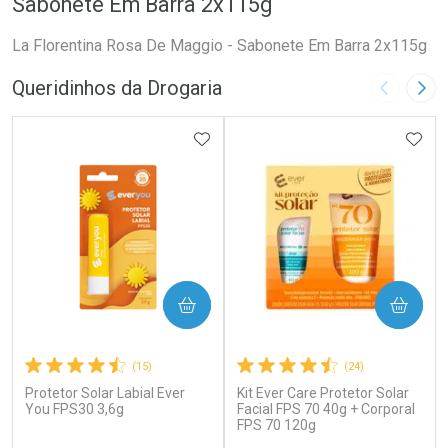
Sabonete Em Barra 2x115g
La Florentina Rosa De Maggio - Sabonete Em Barra 2x115g
Queridinhos da Drogaria
Imagem A
Pró
ADICIONAR AOS FAVORITOS
ADIC
COMPRAR
COMPRAR
(15)
(24)
Protetor Solar Labial Ever
Kit Ever Care Protetor Solar
You FPS30 3,6g
Facial FPS 70 40g + Corporal
FPS 70 120g