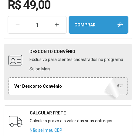
R$ 49,00
REMOVER UMA UNIDADE
AUMENTAR UMA UNIDADE
COMPRAR
DESCONTO
CONVÊNIO
Exclusivo para clientes cadastrados no programa
Saiba Mais
Ver Desconto Convênio
CALCULAR FRETE
Formulário para Calcular o Frete
Calcule o prazo e o valor das suas entregas
Não sei meu CEP