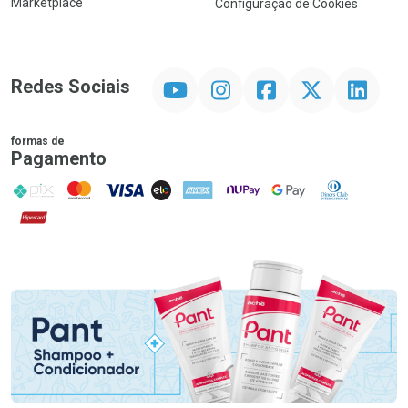
Marketplace
Configuração de Cookies
YouTube
Instagram
Facebook
Twitter
Linkedin
Redes Sociais
formas de
Pagamento
PIX
MasterCard
VISA
ELO
AMEX
NuPay
Google Pay
Diners Club
Hipercard
Promoção em Destaque