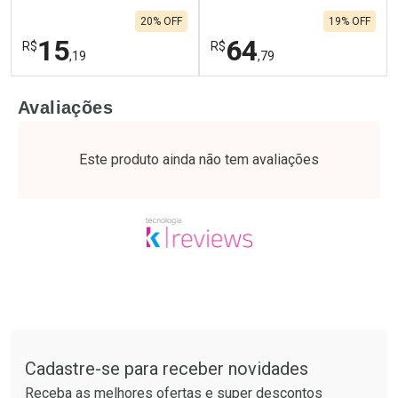
20% OFF
19% OFF
15
64
R$
R$
,19
,79
FECHAR
F
FECHAR
F
Avaliações
Laboratório
Laboratório
Por Menos
Por Menos
Este produto ainda não tem avaliações
Tudo sobre a Drogaria São Paulo
Cadastre-se para receber novidades
Ativar Desconto
Ativar Desconto
Receba as melhores ofertas e super descontos