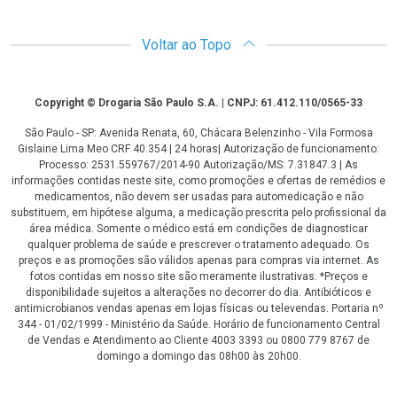
Voltar ao Topo
Copyright
Copyright © Drogaria São Paulo S.A. | CNPJ: 61.412.110/0565-33
São Paulo - SP: Avenida Renata, 60, Chácara Belenzinho - Vila Formosa
Gislaine Lima Meo CRF 40.354 | 24 horas| Autorização de funcionamento:
Processo: 2531.559767/2014-90 Autorização/MS: 7.31847.3 | As
informações contidas neste site, como promoções e ofertas de remédios e
medicamentos, não devem ser usadas para automedicação e não
substituem, em hipótese alguma, a medicação prescrita pelo profissional da
área médica. Somente o médico está em condições de diagnosticar
qualquer problema de saúde e prescrever o tratamento adequado. Os
preços e as promoções são válidos apenas para compras via internet. As
fotos contidas em nosso site são meramente ilustrativas. *Preços e
disponibilidade sujeitos a alterações no decorrer do dia. Antibióticos e
antimicrobianos vendas apenas em lojas físicas ou televendas. Portaria nº
344 - 01/02/1999 - Ministério da Saúde. Horário de funcionamento Central
de Vendas e Atendimento ao Cliente 4003 3393 ou 0800 779 8767 de
domingo a domingo das 08h00 às 20h00.
LGPD Aceite os Cookies