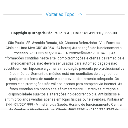
Voltar ao Topo
Copyright
Copyright © Drogaria São Paulo S.A. | CNPJ: 61.412.110/0565-33
São Paulo - SP: Avenida Renata, 60, Chácara Belenzinho - Vila Formosa
Gislaine Lima Meo CRF 40.354 | 24 horas| Autorização de funcionamento:
Processo: 2531.559767/2014-90 Autorização/MS: 7.31847.3 | As
informações contidas neste site, como promoções e ofertas de remédios e
medicamentos, não devem ser usadas para automedicação e não
substituem, em hipótese alguma, a medicação prescrita pelo profissional da
área médica. Somente o médico está em condições de diagnosticar
qualquer problema de saúde e prescrever o tratamento adequado. Os
preços e as promoções são válidos apenas para compras via internet. As
fotos contidas em nosso site são meramente ilustrativas. *Preços e
disponibilidade sujeitos a alterações no decorrer do dia. Antibióticos e
antimicrobianos vendas apenas em lojas físicas ou televendas. Portaria nº
344 - 01/02/1999 - Ministério da Saúde. Horário de funcionamento Central
de Vendas e Atendimento ao Cliente 4003 3393 ou 0800 779 8767 de
domingo a domingo das 08h00 às 20h00.
R$ 59,00
LGPD Aceite os Cookies
COMPRAR