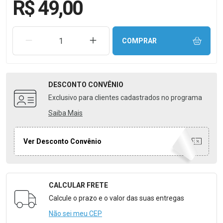
R$ 49,00
REMOVER UMA UNIDADE
AUMENTAR UMA UNIDADE
COMPRAR
DESCONTO
CONVÊNIO
Exclusivo para clientes cadastrados no programa
Saiba Mais
Ver Desconto Convênio
CALCULAR FRETE
Formulário para Calcular o Frete
Calcule o prazo e o valor das suas entregas
Não sei meu CEP