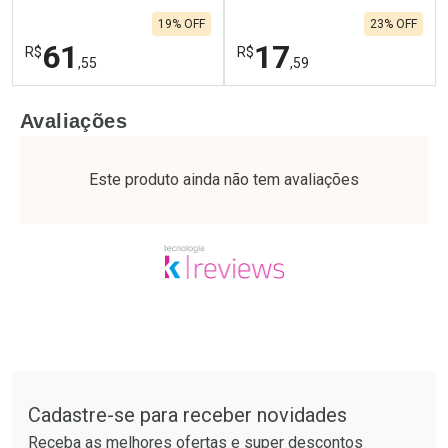
19% OFF
23% OFF
61
17
R$
R$
,55
,59
FECHAR
F
FECHAR
F
Avaliações
Laboratório
Laboratório
Por Menos
Por Menos
Este produto ainda não tem avaliações
Tudo sobre a Drogaria São Paulo
Cadastre-se para receber novidades
Ativar Desconto
Ativar Desconto
Receba as melhores ofertas e super descontos