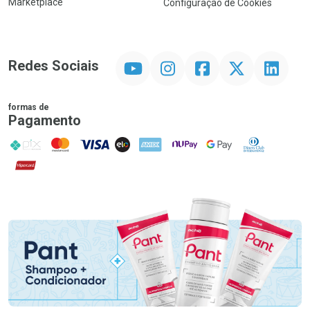
Marketplace
Configuração de Cookies
YouTube
Instagram
Facebook
Twitter
Linkedin
Redes Sociais
formas de
Pagamento
PIX
MasterCard
VISA
ELO
AMEX
NuPay
Google Pay
Diners Club
Hipercard
Promoção em Destaque