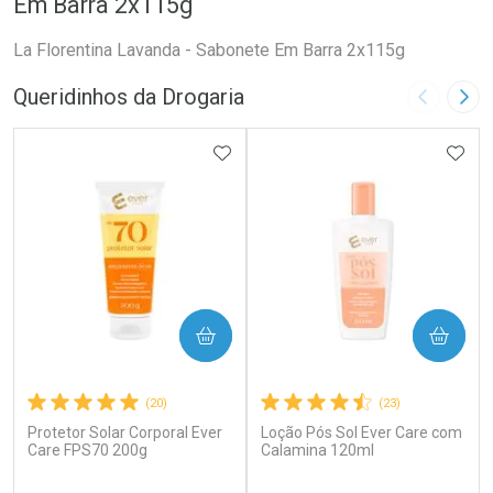
Em Barra 2x115g
La Florentina Lavanda - Sabonete Em Barra 2x115g
Queridinhos da Drogaria
Imagem A
Pró
ADICIONAR AOS FAVORITOS
ADIC
COMPRAR
COMPRAR
(20)
(23)
Protetor Solar Corporal Ever
Loção Pós Sol Ever Care com
Care FPS70 200g
Calamina 120ml