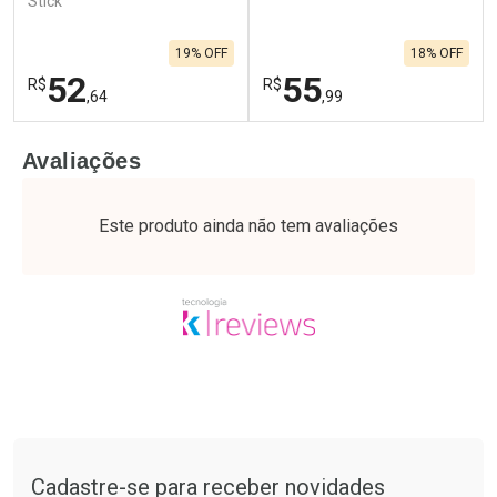
Stick
19% OFF
18% OFF
52
55
R$
R$
,64
,99
FECHAR
F
FECHAR
F
Avaliações
Laboratório
Laboratório
Por Menos
Por Menos
Este produto ainda não tem avaliações
Tudo sobre a Drogaria São Paulo
Cadastre-se para receber novidades
Ativar Desconto
Ativar Desconto