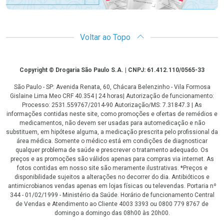
Voltar ao Topo
Copyright
Copyright © Drogaria São Paulo S.A. | CNPJ: 61.412.110/0565-33
São Paulo - SP: Avenida Renata, 60, Chácara Belenzinho - Vila Formosa
Gislaine Lima Meo CRF 40.354 | 24 horas| Autorização de funcionamento:
Processo: 2531.559767/2014-90 Autorização/MS: 7.31847.3 | As
informações contidas neste site, como promoções e ofertas de remédios e
medicamentos, não devem ser usadas para automedicação e não
substituem, em hipótese alguma, a medicação prescrita pelo profissional da
área médica. Somente o médico está em condições de diagnosticar
qualquer problema de saúde e prescrever o tratamento adequado. Os
preços e as promoções são válidos apenas para compras via internet. As
fotos contidas em nosso site são meramente ilustrativas. *Preços e
disponibilidade sujeitos a alterações no decorrer do dia. Antibióticos e
antimicrobianos vendas apenas em lojas físicas ou televendas. Portaria nº
344 - 01/02/1999 - Ministério da Saúde. Horário de funcionamento Central
de Vendas e Atendimento ao Cliente 4003 3393 ou 0800 779 8767 de
domingo a domingo das 08h00 às 20h00.