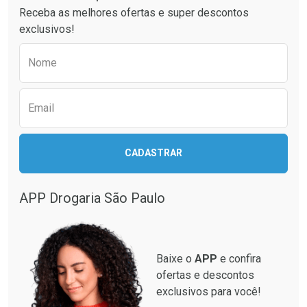
Receba as melhores ofertas e super descontos
Comprar sem Desconto
Comprar sem Desconto
exclusivos!
Por R$ 52,64/cada
Por R$ 55,99/cada
Comprar sem Desconto
Comprar sem Desconto
Preencha o formulário abaixo para receber 
Por R$ 52,64/cada
Por R$ 55,99/cada
Nome
Email
CADASTRAR
APP Drogaria São Paulo
Baixe o
APP
e confira
ofertas e descontos
exclusivos para você!