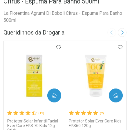
Citrus - Espuma Para Banho 500ml
La Florentina Agrumi Di Boboli Citrus - Espuma Para Banho
500ml
Queridinhos da Drogaria
Imagem A
Pró
ADICIONAR AOS FAVORITOS
ADIC
COMPRAR
COMPRAR
(19)
(2)
Protetor Solar Infantil Facial
Protetor Solar Ever Care Kids
Ever Care FPS 70 Kids 12g
FPS60 120g