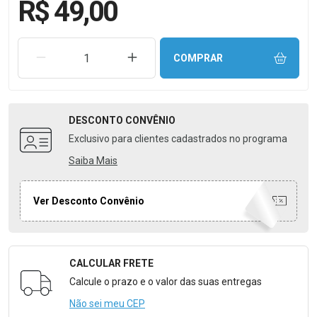
R$ 49,00
REMOVER UMA UNIDADE
AUMENTAR UMA UNIDADE
COMPRAR
DESCONTO
CONVÊNIO
Exclusivo para clientes cadastrados no programa
Saiba Mais
Ver Desconto Convênio
CALCULAR FRETE
Formulário para Calcular o Frete
Calcule o prazo e o valor das suas entregas
Não sei meu CEP