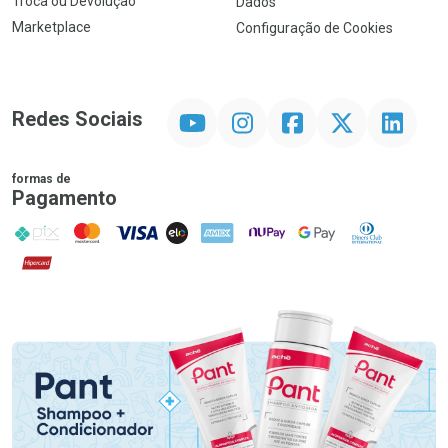
Troca ou Devolução
Dados
Marketplace
Configuração de Cookies
YouTube
Instagram
Facebook
Twitter
Linkedin
Redes Sociais
formas de
Pagamento
PIX
MasterCard
VISA
ELO
AMEX
NuPay
Google Pay
Diners Club
Hipercard
Promoção em Destaque