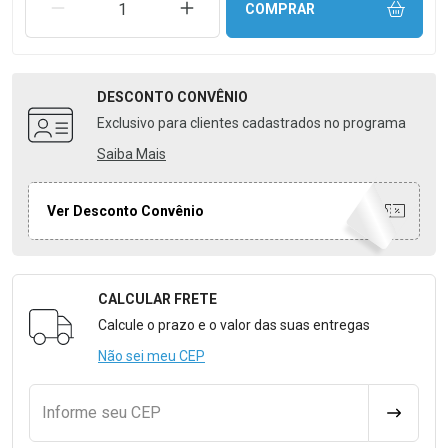
REMOVER UMA UNIDADE
AUMENTAR UMA UNIDADE
COMPRAR
DESCONTO
CONVÊNIO
Exclusivo para clientes cadastrados no programa
Saiba Mais
Ver Desconto Convênio
CALCULAR FRETE
Formulário para Calcular o Frete
Calcule o prazo e o valor das suas entregas
Não sei meu CEP
Informe seu CEP
CALCULA