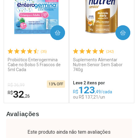
COMPRAR
COMPRAR
(35)
(242)
Probiótico Enterogermina
Suplemento Alimentar
Ativar Desconto
Ativar Desconto
Cabe no Bolso 5 Frascos de
Nutren Senior Sem Sabor
5ml Cada
Comprar sem Desconto
740g
Comprar sem Desconto
Por R$ 17,59/cada
Por R$ 64,79/cada
Comprar sem Desconto
Comprar sem Desconto
Leve 2 itens por
13% OFF
Por R$ 17,59/cada
Por R$ 64,79/cada
R$ 36,99
123
32
R$
,49/cada
R$
,26
ou R$ 137,21/un
FECHAR
F
FECHAR
F
Avaliações
Laboratório
Laboratório
Por Menos
Por Menos
Este produto ainda não tem avaliações