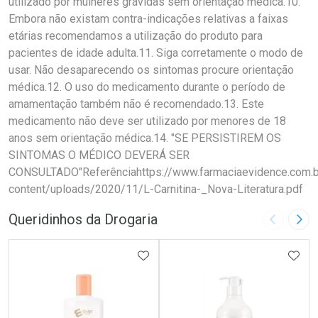
utilizado por mulheres grávidas sem orientação médica.10.
Embora não existam contra-indicações relativas a faixas
etárias recomendamos a utilização do produto para
pacientes de idade adulta.11. Siga corretamente o modo de
usar. Não desaparecendo os sintomas procure orientação
médica.12. O uso do medicamento durante o período de
amamentação também não é recomendado.13. Este
medicamento não deve ser utilizado por menores de 18
anos sem orientação médica.14. "SE PERSISTIREM OS
SINTOMAS O MÉDICO DEVERÁ SER
CONSULTADO"Referênciahttps://www.farmaciaevidence.com.
content/uploads/2020/11/L-Carnitina-_Nova-Literatura.pdf
Queridinhos da Drogaria
Imagem A
Pró
ADICIONAR AOS FAVORITOS
ADIC