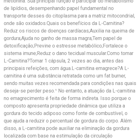
metionina. Sua principal função é participar do metabolismo
de lipídios, desempenhando papel fundamental no
transporte desses do citoplasma para a matriz mitocondrial,
onde são oxidados.Quais os benefícios da L-Carnitina?
Reduz os riscos de doenças cardíacas;Auxilia na queima de
gordura;Ajuda no ganho de massa magra;Tem papel de
detoxificação;Previne o estresse metabólico;Fortalece o
sistema imune;Reduz o dano tecidual muscular.Como tomar
L-Carnitina?Tomar 1 cápsula, 2 vezes ao dia, antes das
principais refeições, com água.L-carnitina emagrece?A L-
carnitina é uma substância retratada como um fat burner,
sendo muitas vezes recomendada para condições nas quais
deseja-se perder peso.¹ No entanto, a atuação da L-carnitina
no emagrecimento é feita de forma indireta. Isso porque o
composto apresenta propriedade dinâmica que utiliza a
gordura do tecido adiposo como fonte de combustível, o
que ajuda a reduzir o percentual de gordura do corpo. Além
disso, a L-carnitina pode auxiliar na eliminação da gordura
localizada com base na estimulação da circulação