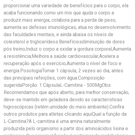
proporcionar uma variedade de benefícios para o corpo, ela
acaba funcionando como um mix que ajuda o corpo a
produzir mais energia, colabora para a perda de peso,
aumenta as defesas imunológicas, atua no desenvolvimento
das faculdades mentais, e ainda abaixa os níveis de
colesterol e triglicerídeos.Benefíciosdiminuição de dores
pós treino;Induz o corpo a oxidar a gordura corporal;Aumenta
a resistência;Melhora a saúde cardiovascular;Acelera a
recuperação após o exercício;Aumenta o nível de foco e
energia.PosologiaTomar 1 cápsula, 2 vezes ao dia, antes
das principais refeições, com água.Composição
sugeridaPorção: 1 CápsulaL-Carnitina - 500MgObs:
Recomendamos que após aberto, para melhor conservação,
deve-se mantido em geladeira devido as caracteristicas
higroscópicas (retém umidade do meio ambiente).Confira
outros produtos para atletas clicando aquiQual a função da
L-Carnitina?A L-carnitina é uma amina naturalmente
produzida pelo organismo a partir dos aminoácidos lisina e