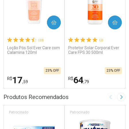
COMPRAR
COMPRAR
(23)
(2)
Loção Pós Sol Ever Care com
Protetor Solar Corporal Ever
Calamina 120ml
Care FPS 30 500ml
23% OFF
23% OFF
17
64
R$
R$
,59
,79
FECHAR
F
FECHAR
F
Produtos Recomendados
Imagem A
Pró
Laboratório
Laboratório
Por Menos
Por Menos
Patrocinado
Patrocinado