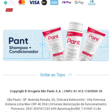
PIX
MasterCard
VISA
ELO
AMEX
NuPay
Google Pay
Diners Club
Hipercard
Promoção em Destaque
Voltar ao Topo
Copyright
Copyright © Drogaria São Paulo S.A. | CNPJ: 61.412.110/0565-33
São Paulo - SP: Avenida Renata, 60, Chácara Belenzinho - Vila Formosa
Gislaine Lima Meo CRF 40.354 | 24 horas| Autorização de funcionamento:
Processo: 2531.559767/2014-90 Autorização/MS: 7.31847.3 | As