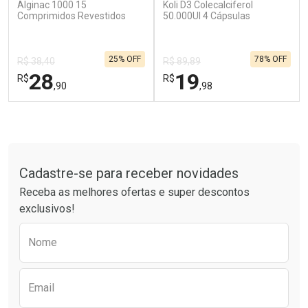
Alginac 1000 15
Koli D3 Colecalciferol
Ativar Desconto
Ativar Desconto
Comprimidos Revestidos
50.000UI 4 Cápsulas
Comprar sem Desconto
Comprar sem Desconto
Por R$ 37,25/cada
Por R$ 41,27/cada
Comprar sem Desconto
Comprar sem Desconto
25% OFF
78% OFF
Por R$ 37,25/cada
Por R$ 41,27/cada
R$ 38,40
R$ 89,89
28
19
R$
R$
,90
,98
FECHAR
F
FECHAR
F
Tudo sobre a Drogaria São Paulo
Laboratório
Laboratório
Por Menos
Por Menos
Cadastre-se para receber novidades
Receba as melhores ofertas e super descontos
exclusivos!
Preencha o formulário abaixo para receber 
Nome
Email