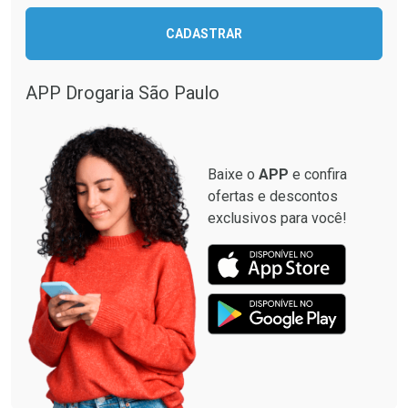
Ativar Desconto
CADASTRAR
Ativar Desconto
Comprar sem Desconto
Comprar sem Desconto
Por R$ 28,90/cada
Por R$ 19,98/cada
APP Drogaria São Paulo
Comprar sem Desconto
Comprar sem Desconto
Por R$ 28,90/cada
Por R$ 19,98/cada
Baixe o
APP
e confira
ofertas e descontos
exclusivos para você!