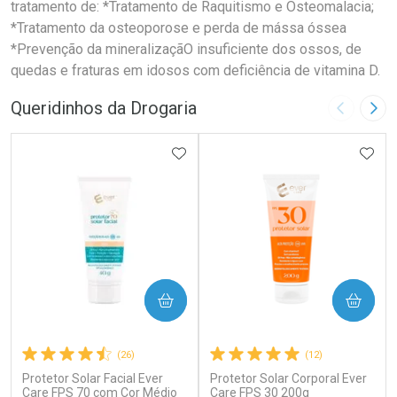
tratamento de: *Tratamento de Raquitismo e Osteomalacia;
*Tratamento da osteoporose e perda de mássa óssea
*Prevenção da mineralizaçãO insuficiente dos ossos, de
quedas e fraturas em idosos com deficiência de vitamina D.
Queridinhos da Drogaria
Imagem A
Pró
ADICIONAR AOS FAVORITOS
ADIC
COMPRAR
COMPRAR
(26)
(12)
Protetor Solar Facial Ever
Protetor Solar Corporal Ever
Care FPS 70 com Cor Médio
Care FPS 30 200g