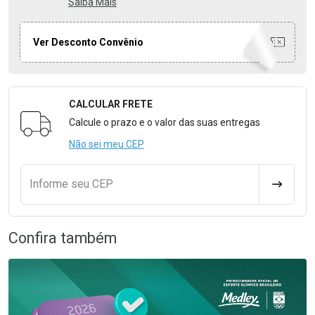
Saiba Mais
Ver Desconto Convênio
CALCULAR FRETE
Formulário para Calcular o Frete
Calcule o prazo e o valor das suas entregas
Não sei meu CEP
Informe seu CEP
CALCULA
Confira também