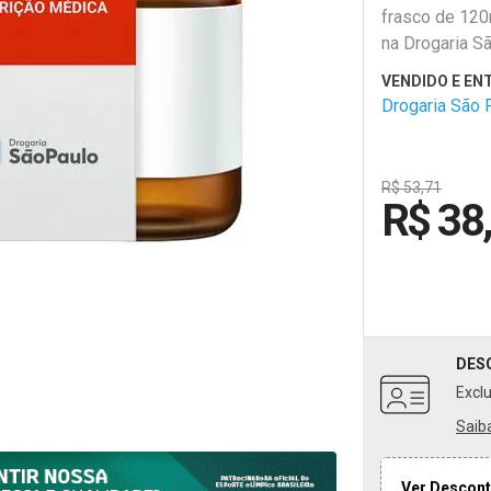
frasco de 12
na Drogaria Sã
Drogaria São 
R$ 53,71
R$ 38
DES
Excl
Saib
Ver Descont