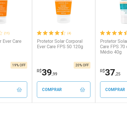
(11)
(4)
r Ever Care
Protetor Solar Corporal
Protetor Sola
Ever Care FPS 50 120g
Care FPS 70 
Médio 40g
19% OFF
20% OFF
39
37
R$
R$
,99
,25
COMPRAR
COMPRAR
FECHAR
FECHAR
FECHAR
FECHAR
rio
Laboratório
Laborató
os
Por Menos
Por Men