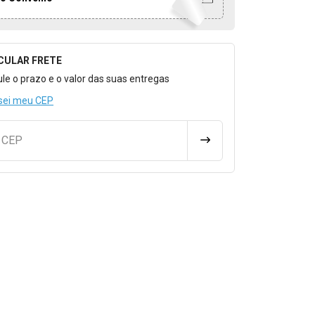
CULAR FRETE
o para Calcular o Frete
ule o prazo e o valor das suas entregas
sei meu CEP
u CEP
CALCULAR FRETE