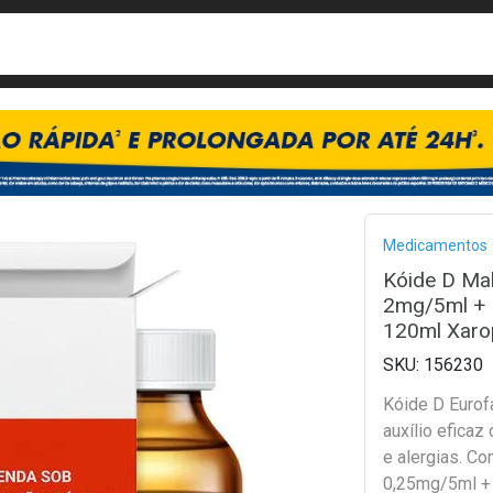
busca
isa?
Bread
Medicamentos
Kóide D Mal
2mg/5ml + 
120ml Xaro
156230
Kóide D Eurof
auxílio eficaz
e alergias. C
0,25mg/5ml 