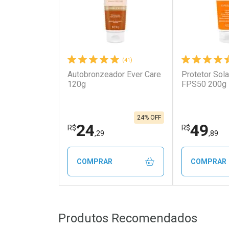
(41)
Autobronzeador Ever Care
Protetor Sola
120g
FPS50 200g
24% OFF
24
49
R$
R$
,29
,89
COMPRAR
COMPRAR
FECHAR
FECHAR
Produtos Recomendados
Laboratório
Laborató
Por Menos
Por Men