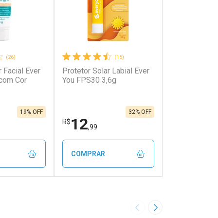
(26)
(15)
r Facial Ever
Protetor Solar Labial Ever
com Cor
You FPS30 3,6g
19% OFF
32% OFF
12
R$
,99
COMPRAR
FECHAR
FECHAR
FECHAR
FECHAR
rio
Laboratório
os
Por Menos
Imagem Anterior
Próxima Imagem