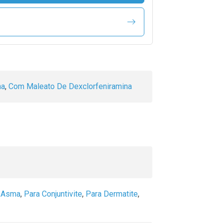
na
,
Com Maleato De Dexclorfeniramina
 Asma
,
Para Conjuntivite
,
Para Dermatite
,