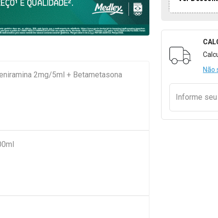
CAL
Formulári
Calc
Não 
feniramina 2mg/5ml + Betametasona
Informe se
00ml