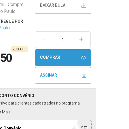
0mL. Compre
BAIXAR BULA
o Paulo.
Paulo
REMOVER UMA UNIDADE
AUMENTAR UMA UNIDA
28% OFF
,50
COMPRAR
ASSINAR
CONTO
CONVÊNIO
usivo para clientes cadastrados no programa
a Mais
o Convênio