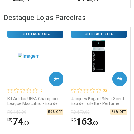
FECHAR
FECHAR
FEC
FEC
Destaque Lojas Parceiras
Laboratório
Laboratório
Por Menos
Por Menos
OFERTAS DO DIA
OFERTAS DO DIA
COMPRAR
COMPRAR
Ativar Desconto
Ativar Desconto
(0)
(0)
Comprar sem Desconto
Comprar sem Desconto
Comprar sem Desconto
Comprar sem Desconto
Kit Adidas UEFA Champions
Jacques Bogart Silver Scent
Por R$ 22,33/cada
Por R$ 172,25/cada
Por R$ 22,33/cada
Por R$ 172,25/cada
League Masculino - Eau de
Eau de Toilette - Perfume
Toilette 100ml + Shower Gel
Masculino
50% OFF
66% OFF
R$ 149,00
R$ 479,00
250ml
74
163
R$
R$
,00
,00