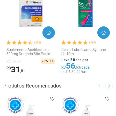
COMPRAR
COMPRAR
(376)
(319)
Suplemento Acetilcisteína
Colírio Lubrificante Systane
600mg Drogaria São Paulo
UL 10ml
16 Sachês
Leve 2 itens por
20% OFF
R$ 39,99
56
31
R$
,63/cada
R$
,81
ou R$ 80,90/un
FECHAR
FECHAR
FEC
FEC
Produtos Recomendados
Imagem A
Pró
Laboratório
Laboratório
Por Menos
Por Menos
ADICIONAR AOS FAVORITOS
ADIC
Patrocinado
Patrocinado