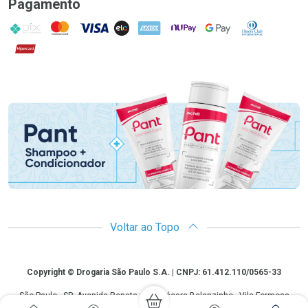
Pagamento
PIX
MasterCard
VISA
ELO
AMEX
NuPay
Google Pay
Diners Club
Hipercard
Promoção em Destaque
Voltar ao Topo
Copyright
Copyright © Drogaria São Paulo S.A. | CNPJ: 61.412.110/0565-33
São Paulo - SP: Avenida Renata, 60, Chácara Belenzinho - Vila Formosa
Gislaine Lima Meo CRF 40.354 | 24 horas| Autorização de funcionamento: