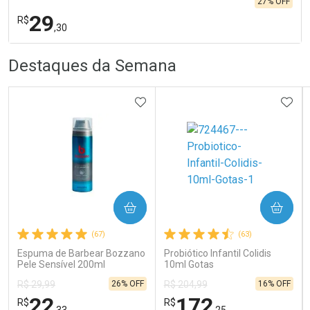
27% OFF
29
R$
,30
R
R
FECHA
FECHA
Destaques da Semana
Laboratório
Por Menos
ADICIONAR AOS FAVORITOS
ADIC
COMPRAR
COMPRAR
Ativar Desconto
(67)
(63)
Espuma de Barbear Bozzano
Probiótico Infantil Colidis
Comprar sem Desconto
Comprar sem Desconto
Pele Sensível 200ml
10ml Gotas
Por R$ 29,30/cada
Por R$ 29,30/cada
26% OFF
16% OFF
R$ 29,99
R$ 204,99
22
172
R$
R$
,33
,25