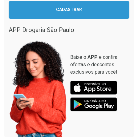
CADASTRAR
Comprar sem Desconto
Comprar sem Desconto
Comprar sem Desconto
Comprar sem Desconto
Por R$ 28,40/cada
Por R$ 87,99/cada
Por R$ 28,40/cada
Por R$ 87,99/cada
APP Drogaria São Paulo
Baixe o
APP
e confira
ofertas e descontos
exclusivos para você!