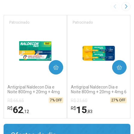
Imagem A
Pró
Patrocinado
Patrocinado
COMPRAR
COMPRAR
(138)
(202)
Antigripal Naldecon Dia e
Antigripal Naldecon Dia e
Noite 800mg + 20mg + 4mg
Noite 800mg + 20mg + 4mg 6
24 comprimidos
comprimidos
7% OFF
27% OFF
R$ 66,65
R$ 21,60
62
15
R$
R$
,12
,83
FECHAR
FECHAR
FEC
FEC
Laboratório
Laboratório