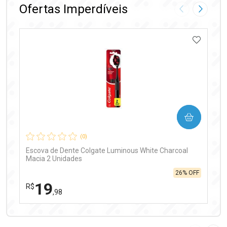
Ofertas Imperdíveis
Imagem Anter
Próxima
ADICIO
Ativar Desconto
COMPRAR
Comprar sem Desconto
Comprar sem Desconto
Por R$ 99,90/cada
Por R$ 99,90/cada
(0)
Escova de Dente Colgate Luminous White Charcoal
Macia 2 Unidades
26% OFF
19
R$
,98
FECHAR
FECHAR