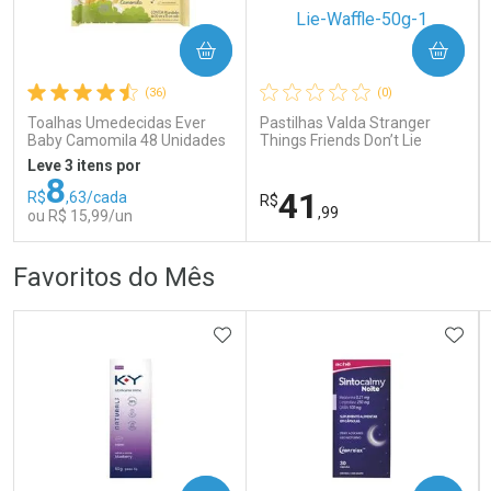
COMPRAR
COMPRAR
Ativar Desconto
Ativar Desconto
(36)
(0)
Comprar sem Desconto
Comprar sem Desconto
Comprar sem Desconto
Comprar sem Desconto
Toalhas Umedecidas Ever
Pastilhas Valda Stranger
Por R$ 159,59/cada
Por R$ 139,90/cada
Por R$ 159,59/cada
Por R$ 139,90/cada
Baby Camomila 48 Unidades
Things Friends Don’t Lie
Waffle 50g
Leve 3 itens por
8
41
R$
,63/cada
R$
,99
ou R$ 15,99/un
FECHAR
FECHAR
FEC
FEC
Favoritos do Mês
Laboratório
Laboratório
Por Menos
Por Menos
ADICIONAR AOS FAVORITOS
ADIC