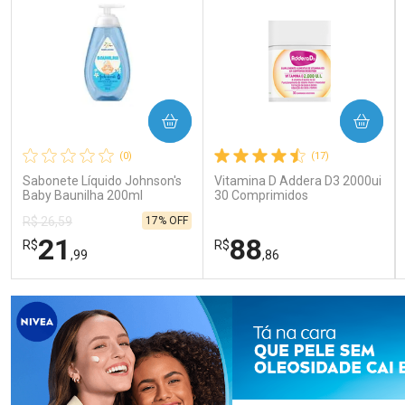
COMPRAR
COMPRAR
(0)
(17)
Sabonete Líquido Johnson's
Vitamina D Addera D3 2000ui
Baby Baunilha 200ml
30 Comprimidos
17% OFF
R$ 26,59
21
88
R$
R$
,99
,86
FECHAR
FECHAR
FEC
FEC
Laboratório
Laboratório
Por Menos
Por Menos