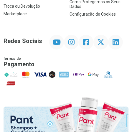
Como Protegemos os Seus
Troca ou Devolução
Dados
Marketplace
Configuração de Cookies
YouTube
Instagram
Facebook
Twitter
Linkedin
Redes Sociais
formas de
Pagamento
PIX
MasterCard
VISA
ELO
AMEX
NuPay
Google Pay
Diners Club
Hipercard
Promoção em Destaque