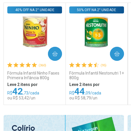
40% OFF NA 2° UNIDADE
50% OFF NA 2° UNIDADE
COMPRAR
COMPRAR
(360)
(95)
Fórmula Infantil Ninho Fases
Fórmula Infantil Nestonutri 1+
Primeira Infância 800g
800g
Leve 2 itens por
Leve 2 itens por
42
44
R$
,73/cada
R$
,09/cada
ou R$ 53,42/un
ou R$ 58,79/un
FECHAR
FECHAR
FEC
FEC
Laboratório
Laboratório
Por Menos
Por Menos