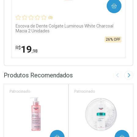
COMPRAR
Comprar sem Desconto
Comprar sem Desconto
Por R$ 97,90/cada
Por R$ 97,90/cada
(0)
Escova de Dente Colgate Luminous White Charcoal
Macia 2 Unidades
26% OFF
19
R$
,98
FECHAR
FECHAR
Laboratório
Por Menos
Produtos Recomendados
Imagem A
Pró
Patrocinado
Patrocinado
Ativar Desconto