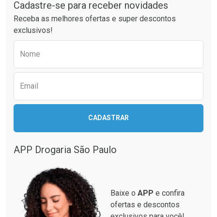
Por Menos
Por Menos
Cadastre-se para receber novidades
Receba as melhores ofertas e super descontos
exclusivos!
Preencha o formulário abaixo para receber 
Nome
Email
Ativar Desconto
Ativar Desconto
CADASTRAR
Comprar sem Desconto
Comprar sem Desconto
Comprar sem Desconto
Comprar sem Desconto
Por R$ 137,94/cada
Por R$ 281,99/cada
Por R$ 137,94/cada
Por R$ 281,99/cada
APP Drogaria São Paulo
Baixe o
APP
e confira
ofertas e descontos
exclusivos para você!