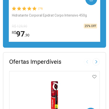
(79)
Hidratante Corporal Epidrat Corpo Intensivo 450g
25% OFF
R$ 129,90
97
R$
,90
FECHAR
FECHAR
Laboratório
Por Menos
Ofertas Imperdíveis
Imagem Anter
Próxima
ADICIO
Ativar Desconto