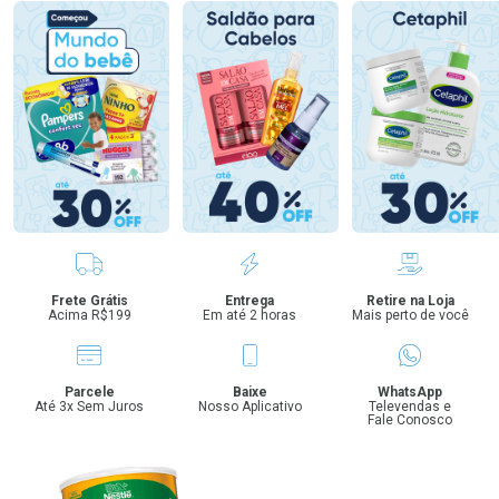
Benefícios
Frete Grátis
Entrega
Retire na Loja
Acima R$199
Em até 2 horas
Mais perto de você
Parcele
Baixe
WhatsApp
Até 3x Sem Juros
Nosso Aplicativo
Televendas e
Fale Conosco