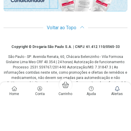
Voltar ao Topo
Copyright
Copyright © Drogaria São Paulo S.A. | CNPJ: 61.412.110/0565-33
São Paulo - SP: Avenida Renata, 60, Chácara Belenzinho - Vila Formosa
Gislaine Lima Meo CRF 40.354 | 24 horas| Autorização de funcionamento:
Processo: 2531.559767/2014-90 Autorização/MS: 7.31847.3 | As
informações contidas neste site, como promoções e ofertas de remédios e
medicamentos, não devem ser usadas para automedicação e não
substituem, em hipótese alguma, a medicação prescrita pelo profissional da
área médica. Somente o médico está em condições de diagnosticar
qualquer problema de saúde e prescrever o tratamento adequado. Os
Home
Conta
Carrinho
Ajuda
Alertas
preços e as promoções são válidos apenas para compras via internet. As
fotos contidas em nosso site são meramente ilustrativas. *Preços e
disponibilidade sujeitos a alterações no decorrer do dia. Antibióticos e
antimicrobianos vendas apenas em lojas físicas ou televendas. Portaria nº
344 - 01/02/1999 - Ministério da Saúde. Horário de funcionamento Central
de Vendas e Atendimento ao Cliente 4003 3393 ou 0800 779 8767 de
domingo a domingo das 08h00 às 20h00.