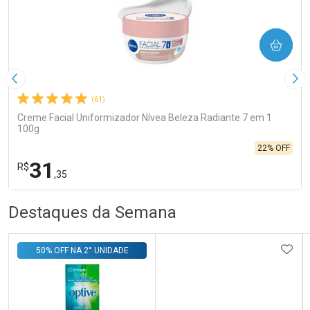
COMPRAR
Imagem Anterior
Pró
(61)
Creme Facial Uniformizador Nívea Beleza Radiante 7 em 1
100g
22% OFF
31
R$
,35
R
R
FECHA
FECHA
Destaques da Semana
Laboratório
Por Menos
ADIC
50% OFF NA 2° UNIDADE