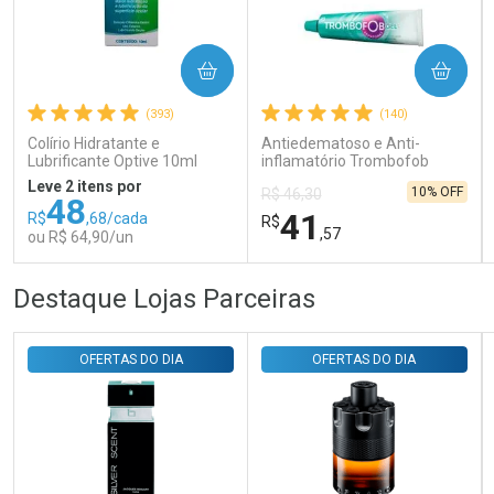
Ativar Desconto
COMPRAR
COMPRAR
(393)
(140)
Comprar sem Desconto
Comprar sem Desconto
Por R$ 31,35/cada
Por R$ 31,35/cada
Colírio Hidratante e
Antiedematoso e Anti-
Lubrificante Optive 10ml
inflamatório Trombofob
200U/g 40g
Leve 2 itens por
10% OFF
R$ 46,30
48
41
R$
,68/cada
R$
,57
ou R$ 64,90/un
FECHAR
FECHAR
FEC
FEC
Destaque Lojas Parceiras
Laboratório
Laboratório
Por Menos
Por Menos
OFERTAS DO DIA
OFERTAS DO DIA