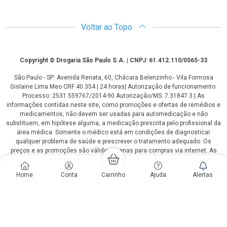
Voltar ao Topo
Copyright
Copyright © Drogaria São Paulo S.A. | CNPJ: 61.412.110/0565-33
São Paulo - SP: Avenida Renata, 60, Chácara Belenzinho - Vila Formosa
Gislaine Lima Meo CRF 40.354 | 24 horas| Autorização de funcionamento:
Processo: 2531.559767/2014-90 Autorização/MS: 7.31847.3 | As
informações contidas neste site, como promoções e ofertas de remédios e
medicamentos, não devem ser usadas para automedicação e não
substituem, em hipótese alguma, a medicação prescrita pelo profissional da
área médica. Somente o médico está em condições de diagnosticar
qualquer problema de saúde e prescrever o tratamento adequado. Os
preços e as promoções são válidos apenas para compras via internet. As
fotos contidas em nosso site são meramente ilustrativas. *Preços e
disponibilidade sujeitos a alterações no decorrer do dia. Antibióticos e
Home
Conta
Carrinho
Ajuda
Alertas
antimicrobianos vendas apenas em lojas físicas ou televendas. Portaria nº
344 - 01/02/1999 - Ministério da Saúde. Horário de funcionamento Central
de Vendas e Atendimento ao Cliente 4003 3393 ou 0800 779 8767 de
domingo a domingo das 08h00 às 20h00.
LGPD Aceite os Cookies