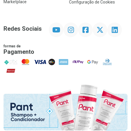
Marketplace
Configuração de Cookies
YouTube
Instagram
Facebook
Twitter
Linkedin
Redes Sociais
formas de
Pagamento
PIX
MasterCard
VISA
ELO
AMEX
NuPay
Google Pay
Diners Club
Hipercard
Promoção em Destaque