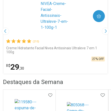
COMPRAR
Imagem Anterior
Pró
(215)
Creme Hidratante Facial Nivea Antissinais Ultraleve 7 em 1
100g
27% OFF
29
R$
,30
R
R
FECHA
FECHA
Destaques da Semana
Laboratório
Por Menos
ADICIONAR AOS FAVORITOS
ADIC