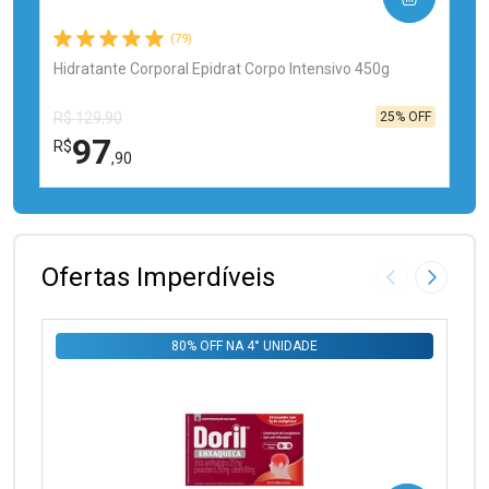
(79)
Hidratante Corporal Epidrat Corpo Intensivo 450g
25% OFF
R$ 129,90
97
R$
,90
FECHAR
FECHAR
Laboratório
Por Menos
Ofertas Imperdíveis
Imagem Anter
Próxima
80% OFF NA 4° UNIDADE
Ativar Desconto