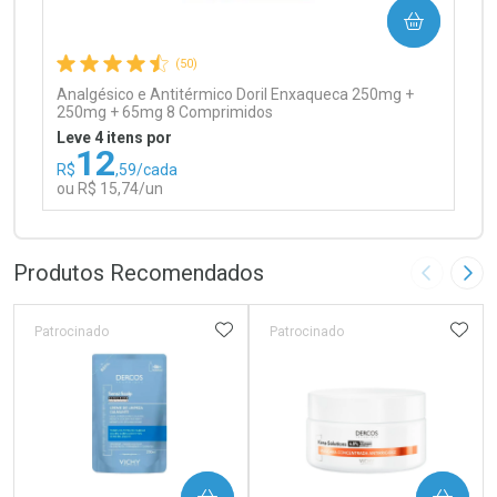
COMPRAR
Comprar sem Desconto
Comprar sem Desconto
Por R$ 97,90/cada
Por R$ 97,90/cada
(50)
Analgésico e Antitérmico Doril Enxaqueca 250mg +
250mg + 65mg 8 Comprimidos
Leve 4 itens por
12
R$
,59/cada
ou R$ 15,74/un
FECHAR
FECHAR
Laboratório
Por Menos
Produtos Recomendados
Imagem A
Pró
ADICIONAR AOS FAVORITOS
ADIC
Patrocinado
Patrocinado
Ativar Desconto