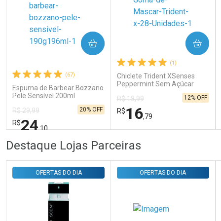
COMPRAR
COMPRAR
Ativar Desconto
(1)
(67)
Chiclete Trident XSenses
Comprar sem Desconto
Comprar sem Desconto
Peppermint Sem Açúcar
Por R$ 29,30/cada
Por R$ 29,30/cada
Espuma de Barbear Bozzano
Garrafa 54g
Pele Sensível 200ml
12% OFF
R$ 18,99
16
20% OFF
R$ 29,99
R$
,79
24
R$
,10
FECHAR
FECHAR
FEC
FEC
Destaque Lojas Parceiras
Laboratório
Laboratório
Por Menos
Por Menos
OFERTAS DO DIA
OFERTAS DO DIA