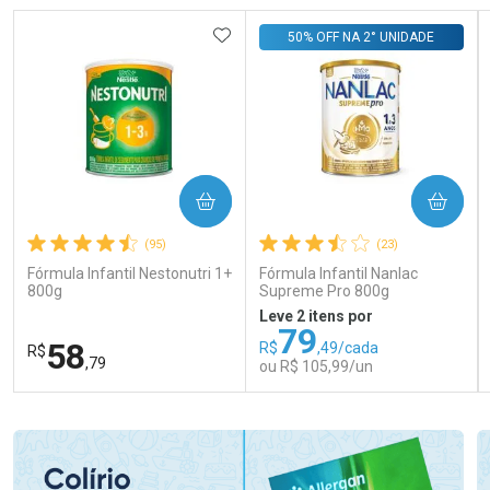
ADICIONAR AOS FAVORITOS
50% OFF NA 2° UNIDADE
COMPRAR
COMPRAR
(95)
(23)
Fórmula Infantil Nestonutri 1+
Fórmula Infantil Nanlac
800g
Supreme Pro 800g
Leve 2 itens por
79
58
R$
,49/cada
R$
,79
ou R$ 105,99/un
FECHAR
FECHAR
FEC
FEC
Laboratório
Laboratório
Por Menos
Por Menos