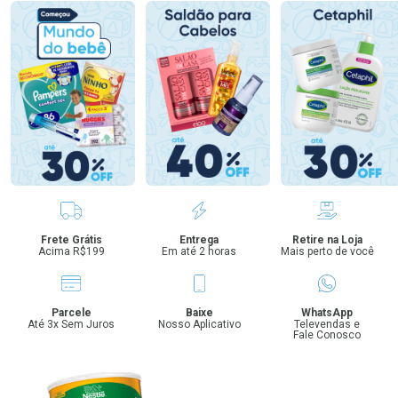
Benefícios
Frete Grátis
Entrega
Retire na Loja
Acima R$199
Em até 2 horas
Mais perto de você
Parcele
Baixe
WhatsApp
Até 3x Sem Juros
Nosso Aplicativo
Televendas e
Fale Conosco