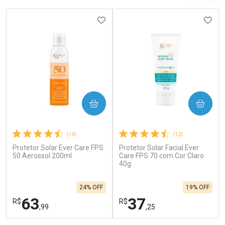
ADICIONAR AOS FAVORITOS
ADIC
COMPRAR
COMPRAR
(14)
(12)
Protetor Solar Ever Care FPS
Protetor Solar Facial Ever
50 Aerossol 200ml
Care FPS 70 com Cor Claro
40g
24% OFF
19% OFF
63
37
R$
R$
,99
,25