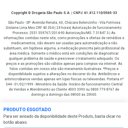
Copyright
Copyright © Drogaria São Paulo S.A. | CNPJ: 61.412.110/0565-33
São Paulo - SP: Avenida Renata, 60, Chácara Belenzinho - Vila Formosa
Gislaine Lima Meo CRF 40.354 | 24 horas| Autorização de funcionamento:
Processo: 2531.559767/2014-90 Autorização/MS: 7.31847.3 | As
informações contidas neste site, como promoções e ofertas de remédios e
medicamentos, não devem ser usadas para automedicação e não
substituem, em hipótese alguma, a medicação prescrita pelo profissional da
área médica. Somente o médico está em condições de diagnosticar
qualquer problema de saúde e prescrever o tratamento adequado. Os
preços e as promoções são válidos apenas para compras via internet. As
fotos contidas em nosso site são meramente ilustrativas. *Preços e
disponibilidade sujeitos a alterações no decorrer do dia. Antibióticos e
antimicrobianos vendas apenas em lojas físicas ou televendas. Portaria nº
344 - 01/02/1999 - Ministério da Saúde. Horário de funcionamento Central
de Vendas e Atendimento ao Cliente 4003 3393 ou 0800 779 8767 de
domingo a domingo das 08h00 às 20h00.
LGPD Aceite os Cookies
PRODUTO ESGOTADO
Para ser avisado da disponibilidade deste Produto, basta clicar no
botão abaixo.