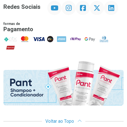
YouTube
Instagram
Facebook
Twitter
Linkedin
Redes Sociais
formas de
Pagamento
PIX
MasterCard
VISA
ELO
AMEX
NuPay
Google Pay
Diners Club
Hipercard
Promoção em Destaque
Voltar ao Topo