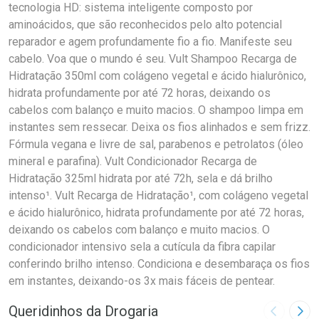
tecnologia HD: sistema inteligente composto por
aminoácidos, que são reconhecidos pelo alto potencial
reparador e agem profundamente fio a fio. Manifeste seu
cabelo. Voa que o mundo é seu. Vult Shampoo Recarga de
Hidratação 350ml com colágeno vegetal e ácido hialurônico,
hidrata profundamente por até 72 horas, deixando os
cabelos com balanço e muito macios. O shampoo limpa em
instantes sem ressecar. Deixa os fios alinhados e sem frizz.
Fórmula vegana e livre de sal, parabenos e petrolatos (óleo
mineral e parafina). Vult Condicionador Recarga de
Hidratação 325ml hidrata por até 72h, sela e dá brilho
intenso¹. Vult Recarga de Hidratação¹, com colágeno vegetal
e ácido hialurônico, hidrata profundamente por até 72 horas,
deixando os cabelos com balanço e muito macios. O
condicionador intensivo sela a cutícula da fibra capilar
conferindo brilho intenso. Condiciona e desembaraça os fios
em instantes, deixando-os 3x mais fáceis de pentear.
Queridinhos da Drogaria
Imagem A
Pró