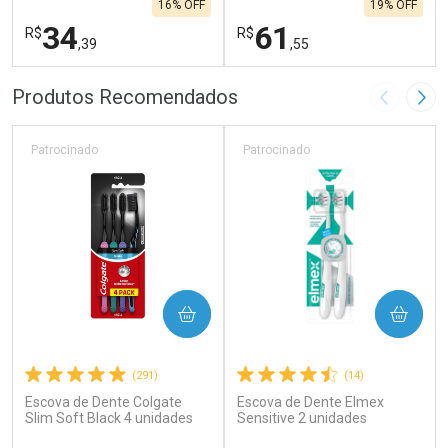
16% OFF
19% OFF
34
61
R$
R$
,39
,55
FECHAR
F
FECHAR
F
Produtos Recomendados
Imagem A
Pró
Laboratório
Laboratório
Por Menos
Por Menos
Patrocinado
Patrocinado
COMPRAR
COMPRAR
(291)
(14)
Escova de Dente Colgate
Escova de Dente Elmex
Ativar Desconto
Ativar Desconto
Slim Soft Black 4 unidades
Sensitive 2 unidades
Comprar sem Desconto
Comprar sem Desconto