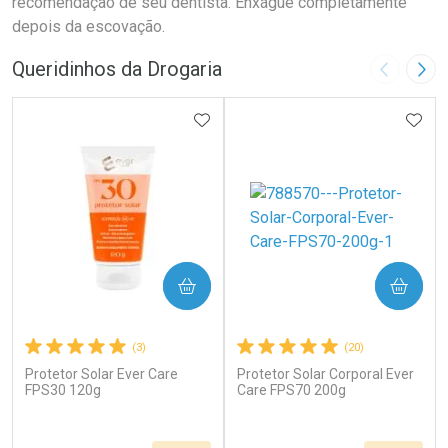
recomendação de seu dentista. Enxágue completamente
depois da escovação.
Queridinhos da Drogaria
Imagem A
Pró
ADICIONAR AOS FAVORITOS
ADIC
COMPRAR
COMPRAR
(3)
(20)
Protetor Solar Ever Care
Protetor Solar Corporal Ever
FPS30 120g
Care FPS70 200g