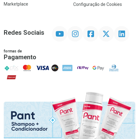
Marketplace
Configuração de Cookies
YouTube
Instagram
Facebook
Twitter
Linkedin
Redes Sociais
formas de
Pagamento
PIX
MasterCard
VISA
ELO
AMEX
NuPay
Google Pay
Diners Club
Hipercard
Promoção em Destaque