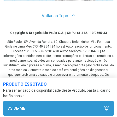
Voltar ao Topo
Copyright
Copyright © Drogaria São Paulo S.A. | CNPJ: 61.412.110/0565-33
São Paulo - SP: Avenida Renata, 60, Chácara Belenzinho - Vila Formosa
Gislaine Lima Meo CRF 40.354 | 24 horas| Autorização de funcionamento:
Processo: 2531.559767/2014-90 Autorização/MS: 7.31847.3 | As
informações contidas neste site, como promoções e ofertas de remédios e
medicamentos, não devem ser usadas para automedicação e não
substituem, em hipótese alguma, a medicação prescrita pelo profissional da
área médica. Somente o médico está em condições de diagnosticar
qualquer problema de saúde e prescrever o tratamento adequado. Os
preços e as promoções são válidos apenas para compras via internet. As
PRODUTO ESGOTADO
fotos contidas em nosso site são meramente ilustrativas. *Preços e
disponibilidade sujeitos a alterações no decorrer do dia. Antibióticos e
Para ser avisado da disponibilidade deste Produto, basta clicar no
antimicrobianos vendas apenas em lojas físicas ou televendas. Portaria nº
botão abaixo.
344 - 01/02/1999 - Ministério da Saúde. Horário de funcionamento Central
de Vendas e Atendimento ao Cliente 4003 3393 ou 0800 779 8767 de
domingo a domingo das 08h00 às 20h00.
AVISE-ME