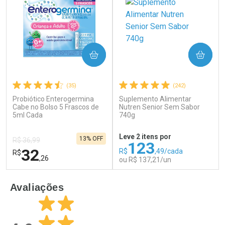
COMPRAR
COMPRAR
(35)
(242)
Probiótico Enterogermina
Suplemento Alimentar
Ativar Desconto
Ativar Desconto
Cabe no Bolso 5 Frascos de
Nutren Senior Sem Sabor
5ml Cada
Comprar sem Desconto
740g
Comprar sem Desconto
Por R$ 39,99/cada
Por R$ 24,29/cada
Comprar sem Desconto
Comprar sem Desconto
Leve 2 itens por
13% OFF
Por R$ 39,99/cada
Por R$ 24,29/cada
R$ 36,99
123
32
R$
,49/cada
R$
,26
ou R$ 137,21/un
FECHAR
F
FECHAR
F
Avaliações
Laboratório
Laboratório
Por Menos
Por Menos