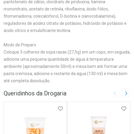
pantotenato de cálcio, cloridrato de piridoxina, tiamina
mononitrato, acetato de retinila, riboflavina, ácido fólico,
fitomenadiona, colecalciferol, D-biotina e cianocobalamina),
reguladores de acidez citrato de potássio, hidróxido de potássio e
ácido cítrico e emulsificante lecitina.
Modo de Preparo
Coloque 3 colheres de sopa rasas (27,5g) em um copo, em seguida,
adicione uma pequena quantidade de água à temperatura
ambiente (aproximadamente 50ml) e mexa bem até formar uma
pasta cremosa, adicione o restante da água (130 ml) e mexa bem
até completa dissolução.
Queridinhos da Drogaria
Imagem A
Pró
ADICIONAR AOS FAVORITOS
ADIC