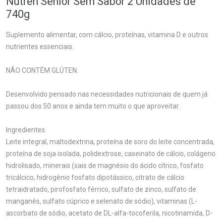
Nutren Senior Sem Sabor 2 Unidades de
740g
Suplemento alimentar, com cálcio, proteínas, vitamina D e outros
nutrientes essenciais.
NÃO CONTÉM GLÚTEN.
Desenvolvido pensado nas necessidades nutricionais de quem já
passou dos 50 anos e ainda tem muito o que aproveitar.
Ingredientes
Leite integral, maltodextrina, proteína de soro do leite concentrada,
proteína de soja isolada, polidextrose, caseinato de cálcio, colágeno
hidrolisado, minerais (sais de magnésio do ácido cítrico, fosfato
tricálcico, hidrogênio fosfato dipotássico, citrato de cálcio
tetraidratado, pirofosfato férrico, sulfato de zinco, sulfato de
manganês, sulfato cúprico e selenato de sódio), vitaminas (L-
ascorbato de sódio, acetato de DL-alfa-tocoferila, nicotinamida, D-