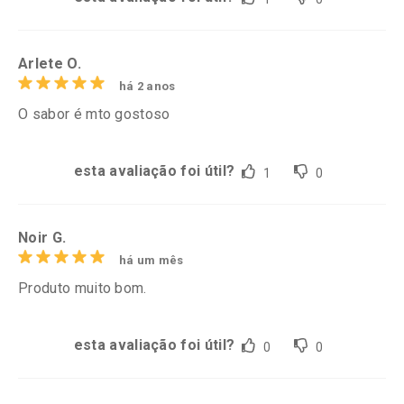
Arlete O.
há 2 anos
O sabor é mto gostoso
esta avaliação foi útil?
1
0
Noir G.
há um mês
Produto muito bom.
esta avaliação foi útil?
0
0