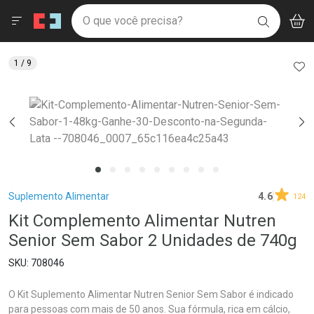
Drogaria São Paulo
Menu
Aces
Ir direto para a home
O que você precisa?
V
i
BUSCAR
Navegue pela página
Ir direto para o conteúdo
Faça a sua busca
Ir direto para a busca
Ir direto para a conta
AD
1
/ 9
Ir direto para a ajuda
Ir direto para a notificações
Ir direto para o carrinho
Ir direto para o menu
Breadcrumb
Suplemento Alimentar
4.6
124
Kit Complemento Alimentar Nutren
Senior Sem Sabor 2 Unidades de 740g
708046
O Kit Suplemento Alimentar Nutren Senior Sem Sabor é indicado
para pessoas com mais de 50 anos. Sua fórmula, rica em cálcio,