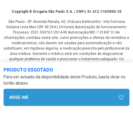
Copyright
Copyright © Drogaria São Paulo S.A. | CNPJ: 61.412.110/0565-33
São Paulo - SP: Avenida Renata, 60, Chácara Belenzinho - Vila Formosa
Gislaine Lima Meo CRF 40.354 | 24 horas| Autorização de funcionamento:
Processo: 2531.559767/2014-90 Autorização/MS: 7.31847.3 | As
informações contidas neste site, como promoções e ofertas de remédios e
medicamentos, não devem ser usadas para automedicação e não
substituem, em hipótese alguma, a medicação prescrita pelo profissional da
área médica. Somente o médico está em condições de diagnosticar
qualquer problema de saúde e prescrever o tratamento adequado. Os
preços e as promoções são válidos apenas para compras via internet. As
PRODUTO ESGOTADO
fotos contidas em nosso site são meramente ilustrativas. *Preços e
disponibilidade sujeitos a alterações no decorrer do dia. Antibióticos e
Para ser avisado da disponibilidade deste Produto, basta clicar no
antimicrobianos vendas apenas em lojas físicas ou televendas. Portaria nº
botão abaixo.
344 - 01/02/1999 - Ministério da Saúde. Horário de funcionamento Central
de Vendas e Atendimento ao Cliente 4003 3393 ou 0800 779 8767 de
domingo a domingo das 08h00 às 20h00.
AVISE-ME
LGPD Aceite os Cookies