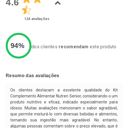
4.6
124
avaliações
94%
dos clientes
recomendam
este produto
Ativar Desconto
Ativar Desconto
Comprar sem Desconto
Comprar sem Desconto
Resumo das avaliações
Por R$ 32,26/cada
Por R$ 137,21/cada
Comprar sem Desconto
Comprar sem Desconto
Por R$ 32,26/cada
Por R$ 137,21/cada
Os clientes destacam a excelente qualidade do Kit
Complemento Alimentar Nutren Senior, considerando-o um
produto nutritivo e eficaz, indicado especialmente para
idosos. Muitas avaliações mencionam o sabor agradável,
que permite misturá-lo com diversas bebidas e alimentos,
tornando sua ingestão mais agradável. No entanto,
algumas pessoas comentam sobre o preço elevado, que é