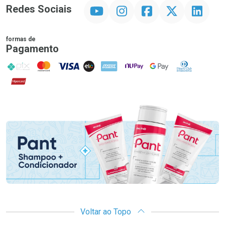
YouTube
Instagram
Facebook
Twitter
Linkedin
Redes Sociais
formas de
Pagamento
PIX
MasterCard
VISA
ELO
AMEX
NuPay
Google Pay
Diners Club
Hipercard
Promoção em Destaque
Voltar ao Topo