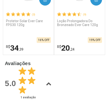
(3)
(9)
Protetor Solar Ever Care
Loção Prolongadora Do
FPS30 120g
Bronzeado Ever Care 120g
16% OFF
19% OFF
34
20
R$
R$
,39
,24
FECHAR
F
FECHAR
F
Avaliações
Laboratório
Laboratório
Por Menos
Por Menos
5.0
1
avaliação