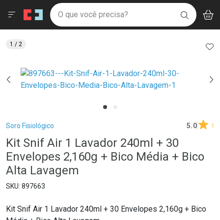
Drogaria São Paulo
Menu
Aces
Ir direto para a home
O que você precisa?
V
i
BUSCAR
Navegue pela página
Ir direto para o conteúdo
Faça a sua busca
Ir direto para a busca
Ir direto para a conta
AD
1
/ 2
Ir direto para a ajuda
Ir direto para a notificações
Ir direto para o carrinho
Ir direto para o menu
Breadcrumb
Soro Fisiológico
5.0
1
Kit Snif Air 1 Lavador 240ml + 30
Envelopes 2,160g + Bico Média + Bico
Alta Lavagem
897663
Kit Snif Air 1 Lavador 240ml + 30 Envelopes 2,160g + Bico