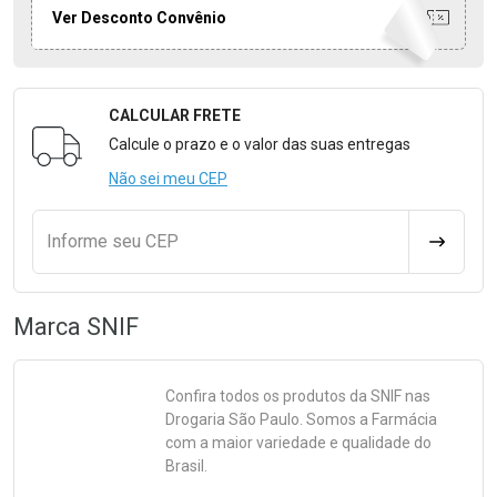
Ver Desconto Convênio
CALCULAR FRETE
Formulário para Calcular o Frete
Calcule o prazo e o valor das suas entregas
Não sei meu CEP
Informe seu CEP
CALCULA
Marca
SNIF
Confira todos os produtos da
SNIF
nas
Drogaria São Paulo. Somos a Farmácia
com a maior variedade e qualidade do
Brasil.