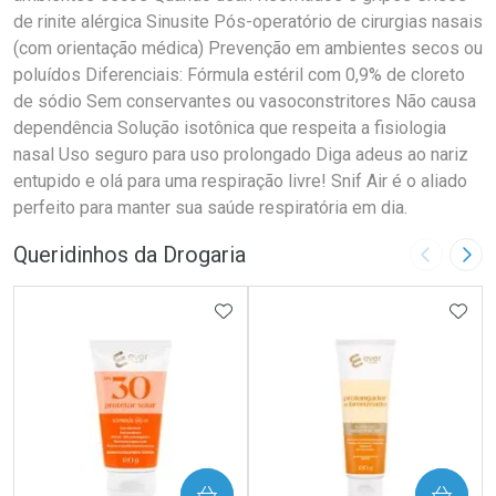
de rinite alérgica Sinusite Pós-operatório de cirurgias nasais
(com orientação médica) Prevenção em ambientes secos ou
poluídos Diferenciais: Fórmula estéril com 0,9% de cloreto
de sódio Sem conservantes ou vasoconstritores Não causa
dependência Solução isotônica que respeita a fisiologia
nasal Uso seguro para uso prolongado Diga adeus ao nariz
entupido e olá para uma respiração livre! Snif Air é o aliado
perfeito para manter sua saúde respiratória em dia.
Queridinhos da Drogaria
Imagem A
Pró
ADICIONAR AOS FAVORITOS
ADIC
COMPRAR
COMPRAR