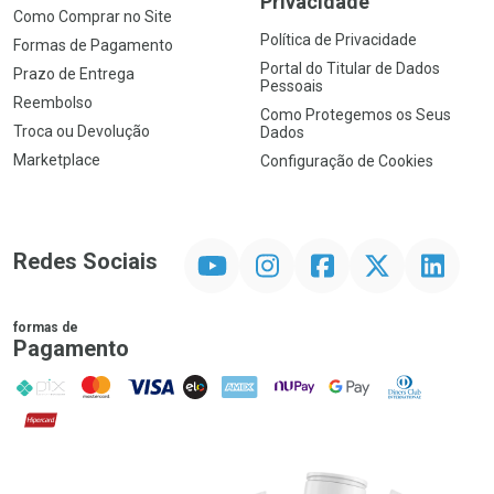
Privacidade
Como Comprar no Site
Política de Privacidade
Formas de Pagamento
Portal do Titular de Dados
Prazo de Entrega
Pessoais
Reembolso
Como Protegemos os Seus
Troca ou Devolução
Dados
Marketplace
Configuração de Cookies
YouTube
Instagram
Facebook
Twitter
Linkedin
Redes Sociais
formas de
Pagamento
PIX
MasterCard
VISA
ELO
AMEX
NuPay
Google Pay
Diners Club
Hipercard
Promoção em Destaque